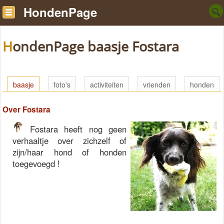
HondenPage
HondenPage baasje Fostara
baasje
foto's
activiteiten
vrienden
honden
Over Fostara
Fostara heeft nog geen
verhaaltje over zichzelf of
zijn/haar hond of honden
toegevoegd !