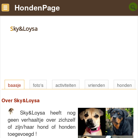
HondenPage
Sky&Loysa
baasje
foto's
activiteiten
vrienden
honden
Over Sky&Loysa
Sky&Loysa heeft nog
geen verhaaltje over zichzelf
of zijn/haar hond of honden
toegevoegd !