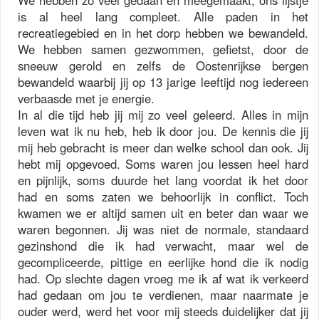
We hebben zo veel gedaan en meegemaakt, ons lijstje
is al heel lang compleet. Alle paden in het
recreatiegebied en in het dorp hebben we bewandeld.
We hebben samen gezwommen, gefietst, door de
sneeuw gerold en zelfs de Oostenrijkse bergen
bewandeld waarbij jij op 13 jarige leeftijd nog iedereen
verbaasde met je energie.
In al die tijd heb jij mij zo veel geleerd. Alles in mijn
leven wat ik nu heb, heb ik door jou. De kennis die jij
mij heb gebracht is meer dan welke school dan ook. Jij
hebt mij opgevoed. Soms waren jou lessen heel hard
en pijnlijk, soms duurde het lang voordat ik het door
had en soms zaten we behoorlijk in conflict. Toch
kwamen we er altijd samen uit en beter dan waar we
waren begonnen. Jij was niet de normale, standaard
gezinshond die ik had verwacht, maar wel de
gecompliceerde, pittige en eerlijke hond die ik nodig
had. Op slechte dagen vroeg me ik af wat ik verkeerd
had gedaan om jou te verdienen, maar naarmate je
ouder werd, werd het voor mij steeds duidelijker dat jij