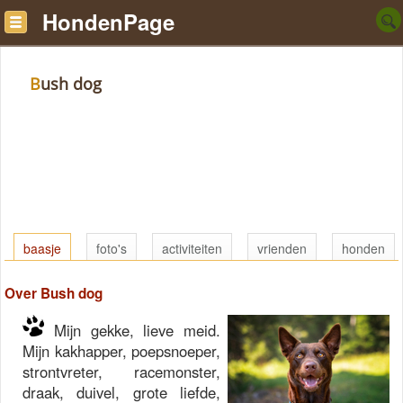
HondenPage
Bush dog
baasje
foto's
activiteiten
vrienden
honden
Over Bush dog
Mijn gekke, lieve meid.
Mijn kakhapper, poepsnoeper,
strontvreter, racemonster,
draak, duivel, grote liefde,