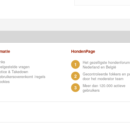
rmatie
HondenPage
nks
Het gezelligste hondenforum
1
elgestelde vragen
Nederland en België
otice & Takedown
Gecontroleerde fokkers en p
2
bruikersoverenkomt /regels
door het moderator team
ookies
Meer dan 120.000 actieve
3
gebruikers