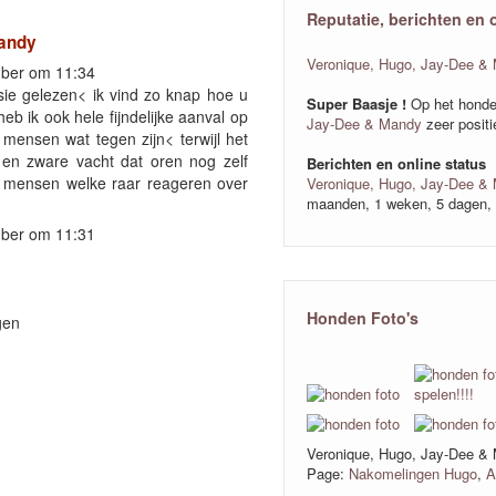
Reputatie, berichten en 
Mandy
Veronique, Hugo, Jay-Dee &
ber om 11:34
sie gelezen< ik vind zo knap hoe u
Super Baasje !
Op het honde
eb ik ook hele fijndelijke aanval op
Jay-Dee & Mandy
zeer positi
mensen wat tegen zijn< terwijl het
jd en zware vacht dat oren nog zelf
Berichten en online status
jd mensen welke raar reageren over
Veronique, Hugo, Jay-Dee &
maanden, 1 weken, 5 dagen, 
ber om 11:31
Honden Foto's
gen
Veronique, Hugo, Jay-Dee & 
Page:
Nakomelingen Hugo
,
A