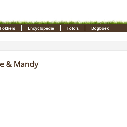
Fokkers
Encyclopedie
Foto's
Dogboek
Dee & Mandy