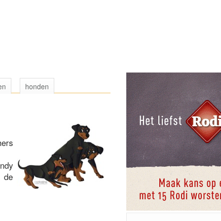
en
honden
hers
ndy
 de