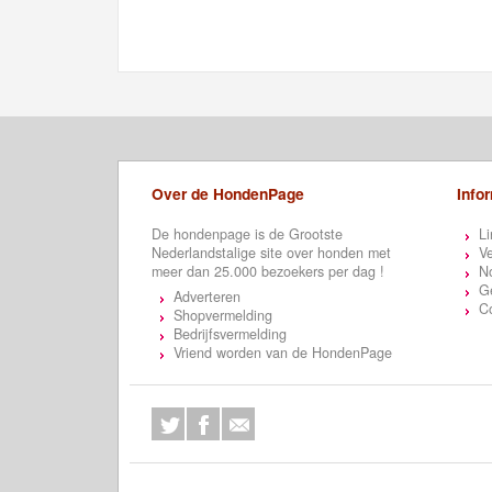
Over de HondenPage
Info
De hondenpage is de Grootste
Li
Nederlandstalige site over honden met
Ve
meer dan 25.000 bezoekers per dag !
N
Ge
Adverteren
C
Shopvermelding
Bedrijfsvermelding
Vriend worden van de HondenPage