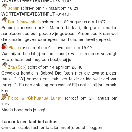
WCRTEXTAREATESTINPUT7814197
admin
schreef om 17 maart om 16:23
WCRTEXTAREATESTINPUT7814197
Bert Nieuwenhuis
schreef om 22 augustus om 11:27
Sommige mensen ook... Maar inderdaad, die gratis tomaten
aanbieden zou een goede zijn geweest. Alleen zou ik dan wel
die tomaten geven waartegen haar hond net heeft gepiest.
Bianca
schreef om 01 november om 19:02
Wat bijzonder dat jij nu het hondje van je moeder verzorgt.
Heb je haar toch nog een beetje bij je.
Zita (Sep)
schreef om 14 april om 20:46
Geweldig hondje is Bobby! Die foto's met die zwarte pieten
muts :D. Wij hebben een cairn en ik zie er idd wel veel van
terug :D. En dan ook nog een westie! Fijn dat hij bij jou terecht
kon!
Fiebe & *Chihuahua Luna*
schreef om 24 januari om
19:21
Mooie hond heb je zeg!
Laat ook een krabbel achter
Om een krabbel achter te laten moet je eerst inloggen