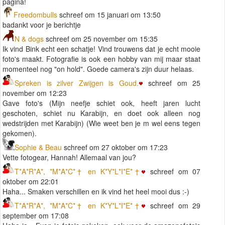
pagina!
Freedombulls
schreef om 15 januari om 13:50
badankt voor je berichtje
N & dogs
schreef om 25 november om 15:35
Ik vind Bink echt een schatje! Vind trouwens dat je echt mooie
foto's maakt. Fotografie is ook een hobby van mij maar staat
momenteel nog "on hold". Goede camera's zijn duur helaas.
Spreken is zilver Zwijgen is Goud.
schreef om 25
november om 12:23
Gave foto's (Mijn neefje schiet ook, heeft jaren lucht
geschoten, schiet nu Karabijn, en doet ook alleen nog
wedstrijden met Karabijn) (Wie weet ben je m wel eens tegen
gekomen).
Sophie & Beau
schreef om 27 oktober om 17:23
Vette fotogear, Hannah! Allemaal van jou?
T*A*R*A*, *M*A*C*† en K*Y*L*I*E*†
schreef om 07
oktober om 22:01
Haha... Smaken verschillen en ik vind het heel mooi dus :-)
T*A*R*A*, *M*A*C*† en K*Y*L*I*E*†
schreef om 29
september om 17:08