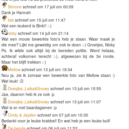
Simone
schreef om 17 juli om 00:09
Dank je Hannah
Isis
schreef om 15 juli om 11:47
Wat een leukerd is Bink!! :-)
nicky
schreef om 14 juli om 21:14
Wat een mooie bewerkte foto's heb je staan. Waar maak je
die mee? Lijkt me geweldig om ook te doen :-) Groetjes, Nicky
Ps. Ik wilde ook altijd bij de bereden politie. Werd helaas,
achteraf volkomen terecht ;-), afgewezen bij de 3e ronde.
Maar het blijft trekken :-)
Mellow
schreef om 13 juli om 19:34
Nou ja, zie ik zomaar een bewerkte foto van Mellow staan :)
Wat leuk! :D
Doesjka:,Laika&Snowy
schreef om 13 juli om 15:55
Jaa, daarom heb ik ze ook :p
Doesjka:,Laika&Snowy
schreef om 13 juli om 11:07
Wat is er met baardagamen :p
Cindy & Jayden
schreef om 07 juli om 10:30
Bedankt voor je leuke krabbel! En wat heb je een leuke bull!
De bende
schreef om 06 juli om 11:52