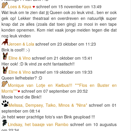
Loes & Kaya
schreef om 15 november om 13:49
Wat leuk om te zien dat jij Queen ook zo leuk vind.. ben er ook
gek op! Lekker theatraal en overdreven en natuurlijk super
knap dat ze alles (zoals dat toen ging) zo mooi in een tape
konden opnemen. Kom niet vaak jonge meiden tegen die dat
nog leuk vinden
Jeroen & Lola
schreef om 23 oktober om 11:23
Bink is cool!! :-)
Eline & Vino
schreef om 21 oktober om 15:41
Hier ook! :D Ik vind ze echt fantastisch!!
Eline & Vino
schreef om 19 oktober om 19:33
Queen liefhebster? :D
Monique van Lotje en Kwibus!!! ***Flos en Buster en
Morris***
schreef om 07 september om 20:52
Mooie hond die Bink!!
Melissa, Dempsey, Taiko, Minos & *Nina*
schreef om 01
september om 08:14
Je hebt weer prachtige foto's van Bink geupload !!!
Lindsay, het baasje van Rambo
schreef om 10 augustus
om 22:34