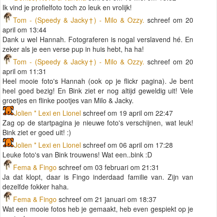
Ik vind je profielfoto toch zo leuk en vrolijk!
Tom - (Speedy & Jacky†) - Milo & Ozzy.
schreef om 20
april om 13:44
Dank u wel Hannah. Fotograferen is nogal verslavend hé. En
zeker als je een verse pup in huis hebt, ha ha!
Tom - (Speedy & Jacky†) - Milo & Ozzy.
schreef om 20
april om 11:31
Heel mooie foto's Hannah (ook op je flickr pagina). Je bent
heel goed bezig! En Bink ziet er nog altijd geweldig uit! Vele
groetjes en flinke pootjes van Milo & Jacky.
Jolien * Lexi en Lionel
schreef om 19 april om 22:47
Zag op de startpagina je nieuwe foto's verschijnen, wat leuk!
Bink ziet er goed uit! :)
Jolien * Lexi en Lionel
schreef om 06 april om 17:28
Leuke foto's van Bink trouwens! Wat een..bink :D
Fema & Fingo
schreef om 03 februari om 21:31
Ja dat klopt, daar is Fingo inderdaad familie van. Zijn van
dezelfde fokker haha.
Fema & Fingo
schreef om 21 januari om 18:37
Wat een mooie fotos heb je gemaakt, heb even gespiekt op je