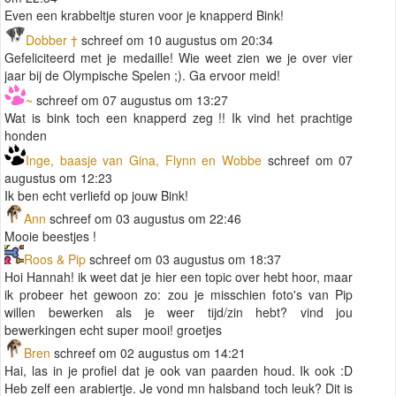
Even een krabbeltje sturen voor je knapperd Bink!
Dobber †
schreef om 10 augustus om 20:34
Gefeliciteerd met je medaille! Wie weet zien we je over vier
jaar bij de Olympische Spelen ;). Ga ervoor meid!
~
schreef om 07 augustus om 13:27
Wat is bink toch een knapperd zeg !! Ik vind het prachtige
honden
Inge, baasje van Gina, Flynn en Wobbe
schreef om 07
augustus om 12:23
Ik ben echt verliefd op jouw Bink!
Ann
schreef om 03 augustus om 22:46
Mooie beestjes !
Roos & Pip
schreef om 03 augustus om 18:37
Hoi Hannah! ik weet dat je hier een topic over hebt hoor, maar
ik probeer het gewoon zo: zou je misschien foto's van Pip
willen bewerken als je weer tijd/zin hebt? vind jou
bewerkingen echt super mooi! groetjes
Bren
schreef om 02 augustus om 14:21
Hai, las in je profiel dat je ook van paarden houd. Ik ook :D
Heb zelf een arabiertje. Je vond mn halsband toch leuk? Dit is