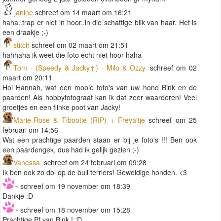
janine
schreef om 14 maart om 16:21
haha..trap er niet in hoor..in die schattige blik van haar. Het is
een draakje ;-)
stitch
schreef om 02 maart om 21:51
hahhaha ik weet die foto echt niet hoor haha
Tom - (Speedy & Jacky†) - Milo & Ozzy.
schreef om 02
maart om 20:11
Hoi Hannah, wat een mooie foto's van uw hond Bink en de
paarden! Als hobbyfotograaf kan ik dat zeer waarderen! Veel
groetjes en een flinke poot van Jacky!
Marie-Rose & Tibootje (RIP) + Freya'tje
schreef om 25
februari om 14:56
Wat een prachtige paarden staan er bij je foto's !!! Ben ook
een paardengek, dus had ik gelijk gezien ;-)
Vanessa.
schreef om 24 februari om 09:28
Ik ben ook zo dol op de bull terriers! Geweldige honden. <3
~
schreef om 19 november om 18:39
Dankje :D
~
schreef om 18 november om 15:28
Prachtige Pf van Bink ! :D