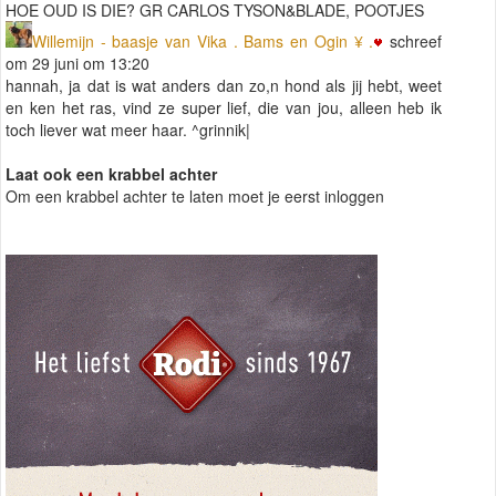
HOE OUD IS DIE? GR CARLOS TYSON&BLADE, POOTJES
Willemijn - baasje van Vika . Bams en Ogin ¥ .
schreef
om 29 juni om 13:20
hannah, ja dat is wat anders dan zo,n hond als jij hebt, weet
en ken het ras, vind ze super lief, die van jou, alleen heb ik
toch liever wat meer haar. ^grinnik|
Laat ook een krabbel achter
Om een krabbel achter te laten moet je eerst inloggen