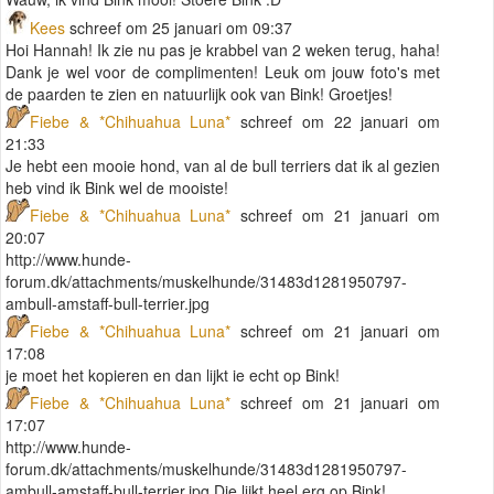
Kees
schreef om 25 januari om 09:37
Hoi Hannah! Ik zie nu pas je krabbel van 2 weken terug, haha!
Dank je wel voor de complimenten! Leuk om jouw foto's met
de paarden te zien en natuurlijk ook van Bink! Groetjes!
Fiebe & *Chihuahua Luna*
schreef om 22 januari om
21:33
Je hebt een mooie hond, van al de bull terriers dat ik al gezien
heb vind ik Bink wel de mooiste!
Fiebe & *Chihuahua Luna*
schreef om 21 januari om
20:07
http://www.hunde-
forum.dk/attachments/muskelhunde/31483d1281950797-
ambull-amstaff-bull-terrier.jpg
Fiebe & *Chihuahua Luna*
schreef om 21 januari om
17:08
je moet het kopieren en dan lijkt ie echt op Bink!
Fiebe & *Chihuahua Luna*
schreef om 21 januari om
17:07
http://www.hunde-
forum.dk/attachments/muskelhunde/31483d1281950797-
ambull-amstaff-bull-terrier.jpg Die lijkt heel erg op Bink!