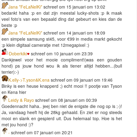
Jana *FeLaNelKi*
schreef om 15 januari om 13:02
bedankt haha :p en dat zijn meestal lucky-shots :p ik maak
veel foto's van een bepaald ding dat gebeurt en kies dan de
beste :p
Jana *FeLaNelKi*
schreef om 14 januari om 18:09
een simpele samsung st45, voor €99 in media markt gekocht
:p klein digitaal cameratje met 12megapixel :)
Doberkiki
schreef om 10 januari om 23:39
Dankjewel voor het mooie compliment!(was een gouden
hond) ps jouw hond wou ik als tiener altijd hebben...(bull
terrier):-)
K.elly->T.yson&K.ena
schreef om 09 januari om 19:46
Binky is een heuse knapperd ;) echt mooi !! pootje van Tyson
en Kena hier
Leidy & Rayo
schreef om 08 januari om 00:39
Goedennacht haha.. jeej ben niet de enigste die nog op is ;-)!
Ja, vandaag heeft hij de 28kg gehaald. En ziet er nog steeds
mooi en slank en gespierd uit. Dus helemaal top. Hoe is het
met jou hond :)?
-
schreef om 07 januari om 20:21