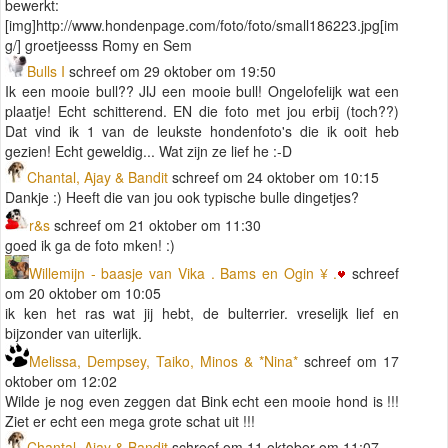
bewerkt:
[img]http://www.hondenpage.com/foto/foto/small186223.jpg[im
g/] groetjeesss Romy en Sem
Bulls I
schreef om 29 oktober om 19:50
Ik een mooie bull?? JIJ een mooie bull! Ongelofelijk wat een
plaatje! Echt schitterend. EN die foto met jou erbij (toch??)
Dat vind ik 1 van de leukste hondenfoto's die ik ooit heb
gezien! Echt geweldig... Wat zijn ze lief he :-D
Chantal, Ajay & Bandit
schreef om 24 oktober om 10:15
Dankje :) Heeft die van jou ook typische bulle dingetjes?
r&s
schreef om 21 oktober om 11:30
goed ik ga de foto mken! :)
Willemijn - baasje van Vika . Bams en Ogin ¥ .
schreef
om 20 oktober om 10:05
ik ken het ras wat jij hebt, de bulterrier. vreselijk lief en
bijzonder van uiterlijk.
Melissa, Dempsey, Taiko, Minos & *Nina*
schreef om 17
oktober om 12:02
Wilde je nog even zeggen dat Bink echt een mooie hond is !!!
Ziet er echt een mega grote schat uit !!!
Chantal, Ajay & Bandit
schreef om 11 oktober om 11:07