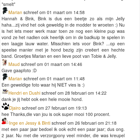
*smelt*
Marian
schreef om 01 maart om 14:58
Hannah & Bink, Bink is dus een beetje zo als mijn Jelly
haha...zij vind het ook geweldig in de modder te wroeten :) Nu
is het iets meer werk maar toen ze nog een kleine pup was
vond ze het nadien ook heerlijk om in de badkuip te spelen in
een laagje lauw water. Misschien iets voor Bink? ...op een
speelse manier met je hond bezig zijn creëert een hechte
band. Groetjes Marian en een lieve poot van Tobie & Jelly.
Maud
schreef om 01 maart om 14:46
Gave gaapfoto :D
Marian
schreef om 01 maart om 11:48
Een geweldige foto waar hij NIET vies is :)
Hendri en Dushi
schreef om 28 februari om 14:22
dank je jij hebt ook een hele mooie hond.
Djairo
schreef om 27 februari om 19:13
hee Thanks,die van jou is ook super mooi 100 procent.
Inge en Jessy & Binti
schreef om 26 februari om 21:18
met een paar jaar bedoel ik ook echt een paar jaar; dus ong.
2 jaar. Nu met die verzorgpony veel minder, die was kreupel