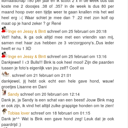
lidmaatschap 180 per jaar en ik scoot 2 x in de week dus dat
koste me 2 doosjes .38 of .357 in de week is dus 80 per
maand hoop over een tijdje weer te gaan knallen mis het wel
heel erg :-( Waar schiet je mee dan ? .22 met zon kolf op
maat op je hand zeker ? gr René
Inge en Jessy & Binti
schreef om 25 februari om 20:18
Vet!! haha, ik ga ook altijd mee met een vriendin van mij,
samen met haar zus hebben ze 3 verzorgpony's..Dus ieder
heeft er nu 1 XD
Inge en Jessy & Binti
schreef om 25 februari om 13:16
Dankjewel! I <3 Bulls!!! Bink is ook heel mooi! Zijn die paarden
tussen je foto's eigenlijk van jou zelf? Cool! xx
.
schreef om 21 februari om 21:01
dankjewel, jij hebt ook echt een hele gave hond, wauw!
groetjes Lisanne en Dani
Sandy
schreef om 20 februari om 12:14
Dank je, ja Sandy is een schat van een beest! Jouw Bink mag
er ook zijn, ik vind het altijd zulke grappige honden om te zien!
Tobias lover
schreef om 18 februari om 01:15
Dank je^^ Wat is Bink een gave hond zeg! Leuk dat je ook
paardrijd ;)