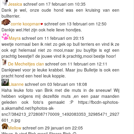
Jessica
schreef om 17 februari om 10:35
Dank je wel, onze oude hond was een kruising van een
bullterrier.
corrie koopman
schreef om 13 februari om 12:50
Dankje wel.Het zijn ook hele lieve hondjes.
Mayra
schreef om 11 februari om 20:15
weetje normaal ben ik niet zo gek op bull terriers en vind ik ze
ook egt helemaal niet zo mooi,maar jou buylltje is egt een
prachtig beestje!! de jouwe vind ik prachtig,mooi bestje hoor!
De Mecheltjes clan
schreef om 11 februari om 12:11
Dankjewel voor je leuke krabbel. Maar jou Bulletje is ook een
pracht hond een heel leuk koppie.
Lisanne
schreef om 03 februari om 18:08
Haha leuke foto van Bink met die muts in de sneeuw! Wij
hebben volgens mij dezelfde muts ,en een paar maanden
geleden ook foto's gemaakt :P https://fbcdn-sphotos-
a.akamaihd.net/hphotos-ak-
snc7/384213_2728087170009_1492083353_32985471_2927
601_n.jpg
Mellow
schreef om 29 januari om 22:05
Wauw, ik vind Bink mooi! Stoere Bink :D