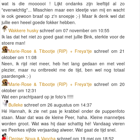
wat is die moooooi ! Lijkt ondanks zijn leeftijd al zo
"evenwichtig"... Misschien maar een ideetje van mij en wacht
ie ook gewoon braaf op z'n snoepje ;-) Maar ik denk wel dat
jullie een heeel goede fokker hebben.
Wakkere husky
schreef om 07 november om 10:55
Ik las dat het niet zo goed gaat met jullie Bink, sterkte voor de
stoere man!
Marie-Rose & Tibootje (RIP) + Freya'tje
schreef om 21
oktober om 11:08
Neen, ik rijd niet meer, heb het lang gedaan en met veel
plezier, maar nu ontbreekt me de tijd, ben wel nog totaal
paardengek ;-)
Marie-Rose & Tibootje (RIP) + Freya'tje
schreef om 20
oktober om 12:31
Wat een prachtpaard op je foto's !!!!!
Bulleke
schreef om 26 augustus om 14:37
Hé Hannah, ik zie net pas je krabbel onder de puppenfoto
staan. Maar dat was de kleine Peer, haha. Kleine mannetjes
worden groot. Wat was hij daar schattig hé! Vandaag vieren
we Peerkes vijfde verjaardag alweer. Wat gaat de tijd snel.
Denise; Nova & Vancha
schreef om 19 mei om 18:52