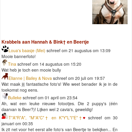
Krabbels aan Hannah & Bink† en Beertje
Loua's baasje (Mei)
schreef om 21 augustus om 13:09
Mooie bannerfoto!
Tina
schreef om 14 augustus om 15:20
Wat heb je toch een mooie bully
Elianne | Bailey & Nova
schreef om 20 juli om 19:57
Wat maak jij fantastische foto's! Wie weet benader ik je in de
toekomst nog eens.
Bulleke
schreef om 01 april om 23:54
Ah, wat een leuke nieuwe fotootjes. Die 2 puppy's (één
daarvan is Beer?)! Lijken wel 2 cavia's, geweldig!
T*A*R*A*, *M*A*C*† en K*Y*L*I*E*†
schreef om 30
januari om 00:35
Ik zit net voor het eerst alle foto's van Beertje te bekijken... En