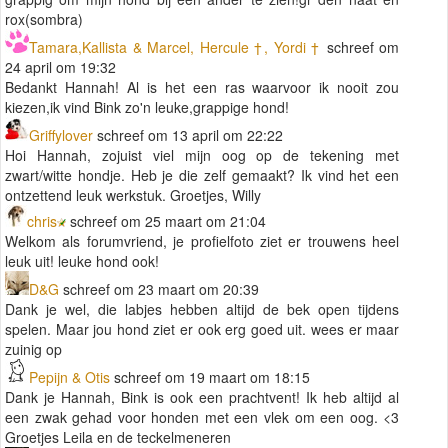
rox(sombra)
Tamara,Kallista & Marcel, Hercule †, Yordi †
schreef om
24 april om 19:32
Bedankt Hannah! Al is het een ras waarvoor ik nooit zou
kiezen,ik vind Bink zo'n leuke,grappige hond!
Griffylover
schreef om 13 april om 22:22
Hoi Hannah, zojuist viel mijn oog op de tekening met
zwart/witte hondje. Heb je die zelf gemaakt? Ik vind het een
ontzettend leuk werkstuk. Groetjes, Willy
chris
schreef om 25 maart om 21:04
Welkom als forumvriend, je profielfoto ziet er trouwens heel
leuk uit! leuke hond ook!
D&G
schreef om 23 maart om 20:39
Dank je wel, die labjes hebben altijd de bek open tijdens
spelen. Maar jou hond ziet er ook erg goed uit. wees er maar
zuinig op
Pepijn & Otis
schreef om 19 maart om 18:15
Dank je Hannah, Bink is ook een prachtvent! Ik heb altijd al
een zwak gehad voor honden met een vlek om een oog. <3
Groetjes Leila en de teckelmeneren