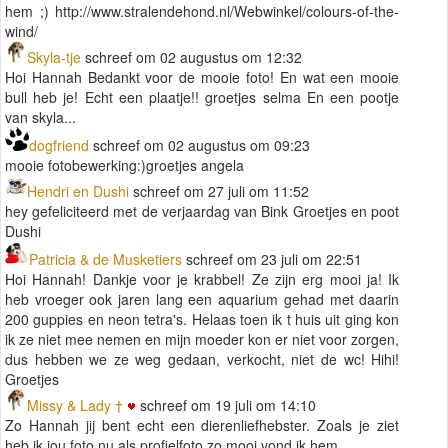
hem ;) http://www.stralendehond.nl/Webwinkel/colours-of-the-
wind/
Skyla-tje
schreef om 02 augustus om 12:32
Hoi Hannah Bedankt voor de mooie foto! En wat een mooie
bull heb je! Echt een plaatje!! groetjes selma En een pootje
van skyla...
dogfriend
schreef om 02 augustus om 09:23
mooie fotobewerking:)groetjes angela
Hendri en Dushi
schreef om 27 juli om 11:52
hey gefeliciteerd met de verjaardag van Bink Groetjes en poot
Dushi
Patricia & de Musketiers
schreef om 23 juli om 22:51
Hoi Hannah! Dankje voor je krabbel! Ze zijn erg mooi ja! Ik
heb vroeger ook jaren lang een aquarium gehad met daarin
200 guppies en neon tetra's. Helaas toen ik t huis uit ging kon
ik ze niet mee nemen en mijn moeder kon er niet voor zorgen,
dus hebben we ze weg gedaan, verkocht, niet de wc! Hihi!
Groetjes
Missy & Lady †
schreef om 19 juli om 14:10
Zo Hannah jij bent echt een dierenliefhebster. Zoals je ziet
heb ik jou foto nu als profielfoto zo mooi vond ik hem