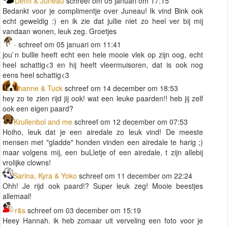
Demi & Juneau
schreef om 05 januari om 17:15
Bedankt voor je complimentje over Juneau! Ik vind Bink ook
echt geweldig :) en ik zie dat jullie niet zo heel ver bij mij
vandaan wonen, leuk zeg. Groetjes
-
schreef om 05 januari om 11:41
jou`n bullie heeft echt een hele mooie vlek op zijn oog, echt
heel schattig<3 en hij heeft vleermuisoren, dat is ook nog
eens heel schattig<3
hanne & Tuck
schreef om 14 december om 18:53
hey zo te zien rijd jij ook! wat een leuke paarden!! heb jij zelf
ook een eigen paard?
Krullenbol and me
schreef om 12 december om 07:53
Hoiho, leuk dat je een airedale zo leuk vind! De meeste
mensen met "gladde" honden vinden een airedale te harig ;)
maar volgens mij, een buLletje of een airedale, t zijn allebij
vrolijke clowns!
Sarina, Kyra & Yoko
schreef om 11 december om 22:24
Ohh! Je rijd ook paard!? Super leuk zeg! Mooie beestjes
allemaal!
r&s
schreef om 03 december om 15:19
Heey Hannah. ik heb zomaar uit verveling een foto voor je