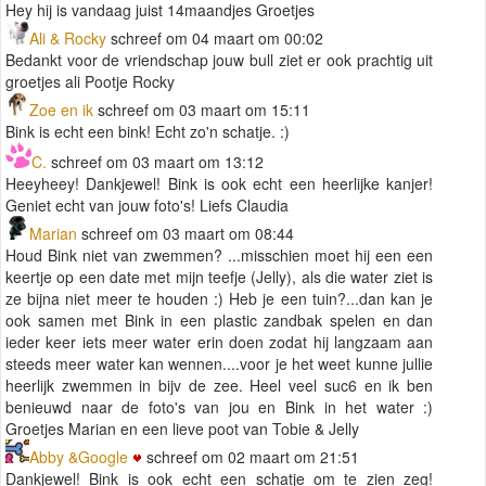
Hey hij is vandaag juist 14maandjes Groetjes
Ali & Rocky
schreef om 04 maart om 00:02
Bedankt voor de vriendschap jouw bull ziet er ook prachtig uit
groetjes ali Pootje Rocky
Zoe en ik
schreef om 03 maart om 15:11
Bink is echt een bink! Echt zo'n schatje. :)
C.
schreef om 03 maart om 13:12
Heeyheey! Dankjewel! Bink is ook echt een heerlijke kanjer!
Geniet echt van jouw foto's! Liefs Claudia
Marian
schreef om 03 maart om 08:44
Houd Bink niet van zwemmen? ...misschien moet hij een een
keertje op een date met mijn teefje (Jelly), als die water ziet is
ze bijna niet meer te houden :) Heb je een tuin?...dan kan je
ook samen met Bink in een plastic zandbak spelen en dan
ieder keer iets meer water erin doen zodat hij langzaam aan
steeds meer water kan wennen....voor je het weet kunne jullie
heerlijk zwemmen in bijv de zee. Heel veel suc6 en ik ben
benieuwd naar de foto's van jou en Bink in het water :)
Groetjes Marian en een lieve poot van Tobie & Jelly
Abby &Google
schreef om 02 maart om 21:51
Dankjewel! Bink is ook echt een schatje om te zien zeg!