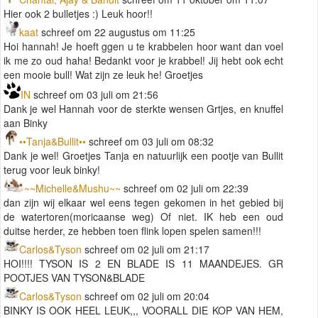
Hier ook 2 bulletjes :) Leuk hoor!!
kaat
schreef om 22 augustus om 11:25
Hoi hannah! Je hoeft ggen u te krabbelen hoor want dan voel
ik me zo oud haha! Bedankt voor je krabbel! Jij hebt ook echt
een mooie bull! Wat zijn ze leuk he! Groetjes
IN
schreef om 03 juli om 21:56
Dank je wel Hannah voor de sterkte wensen Grtjes, en knuffel
aan Binky
••Tanja&Bullit••
schreef om 03 juli om 08:32
Dank je wel! Groetjes Tanja en natuurlijk een pootje van Bullit
terug voor leuk binky!
~~Michelle&Mushu~~
schreef om 02 juli om 22:39
dan zijn wij elkaar wel eens tegen gekomen in het gebied bij
de watertoren(moricaanse weg) Of niet. IK heb een oud
duitse herder, ze hebben toen flink lopen spelen samen!!!
Carlos&Tyson
schreef om 02 juli om 21:17
HOI!!!! TYSON IS 2 EN BLADE IS 11 MAANDEJES. GR
POOTJES VAN TYSON&BLADE
Carlos&Tyson
schreef om 02 juli om 20:04
BINKY IS OOK HEEL LEUK,,, VOORALL DIE KOP VAN HEM,