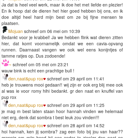
Ja dat is heel veel werk, maar ik doe het met liefde en plezier!
En ik hoop dat de dieren het hier goed hebben bij ons, en ik
doe altijd heel hard mijn best om ze bij fijne mensen te
plaatsen.
Mojuan
schreef om 06 mei om 10:39
Bedankt voor je krabbel! Ja we hebben flink wat dieren zitten
hier, dat komt voornamelijk omdat we een cavia-opvang
runnen. Daarnaast vangen we ook wel eens konijntjes of
tamme ratjes op. Dus zodoende!
~
schreef om 05 mei om 23:21
wauw bink is echt een prachtige bull !
den,naat&pup rox
schreef om 29 april om 11:41
heb je trouwens mooi gedaan!! wij zijn er ook erg blij mee ook
al was ie voor romy hihi bedankt. gr den naat en knuffel van
pup rox
den,naat&pup rox
schreef om 29 april om 11:25
je mag m best laten staan hoor hannah vinden we helemaal
niet erg, denk dat sombra t best leuk zou vinden!!!
den,naat&pup rox
schreef om 28 april om 14:52
hoi hannah, ken jij sombra? zag een foto bij jou van haar??
grappig om mijn hond bij een ander te zien!gr den naat en