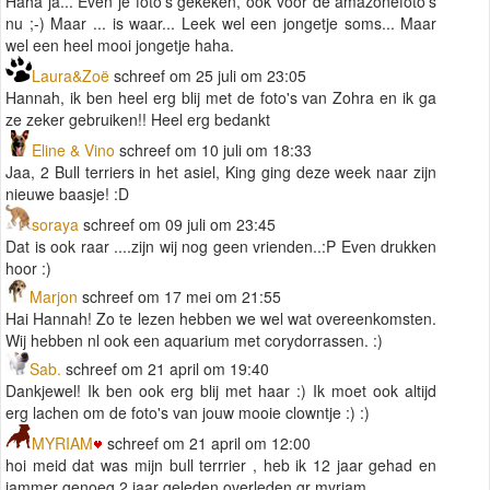
Haha ja... Even je foto's gekeken, ook voor de amazonefoto's
nu ;-) Maar ... is waar... Leek wel een jongetje soms... Maar
wel een heel mooi jongetje haha.
Laura&Zoë
schreef om 25 juli om 23:05
Hannah, ik ben heel erg blij met de foto's van Zohra en ik ga
ze zeker gebruiken!! Heel erg bedankt
Eline & Vino
schreef om 10 juli om 18:33
Jaa, 2 Bull terriers in het asiel, King ging deze week naar zijn
nieuwe baasje! :D
soraya
schreef om 09 juli om 23:45
Dat is ook raar ....zijn wij nog geen vrienden..:P Even drukken
hoor :)
Marjon
schreef om 17 mei om 21:55
Hai Hannah! Zo te lezen hebben we wel wat overeenkomsten.
Wij hebben nl ook een aquarium met corydorrassen. :)
Sab.
schreef om 21 april om 19:40
Dankjewel! Ik ben ook erg blij met haar :) Ik moet ook altijd
erg lachen om de foto's van jouw mooie clowntje :) :)
MYRIAM
schreef om 21 april om 12:00
hoi meid dat was mijn bull terrrier , heb ik 12 jaar gehad en
jammer genoeg 2 jaar geleden overleden gr myriam