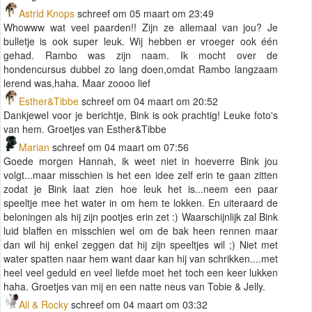
Astrid Knops
schreef om 05 maart om 23:49
Whowww wat veel paarden!! Zijn ze allemaal van jou? Je
bulletje is ook super leuk. Wij hebben er vroeger ook één
gehad. Rambo was zijn naam. Ik mocht over de
hondencursus dubbel zo lang doen,omdat Rambo langzaam
lerend was,haha. Maar zoooo lief
Esther&Tibbe
schreef om 04 maart om 20:52
Dankjewel voor je berichtje, Bink is ook prachtig! Leuke foto's
van hem. Groetjes van Esther&Tibbe
Marian
schreef om 04 maart om 07:56
Goede morgen Hannah, ik weet niet in hoeverre Bink jou
volgt...maar misschien is het een idee zelf erin te gaan zitten
zodat je Bink laat zien hoe leuk het is...neem een paar
speeltje mee het water in om hem te lokken. En uiteraard de
beloningen als hij zijn pootjes erin zet :) Waarschijnlijk zal Bink
luid blaffen en misschien wel om de bak heen rennen maar
dan wil hij enkel zeggen dat hij zijn speeltjes wil ;) Niet met
water spatten naar hem want daar kan hij van schrikken....met
heel veel geduld en veel liefde moet het toch een keer lukken
haha. Groetjes van mij en een natte neus van Tobie & Jelly.
Ali & Rocky
schreef om 04 maart om 03:32