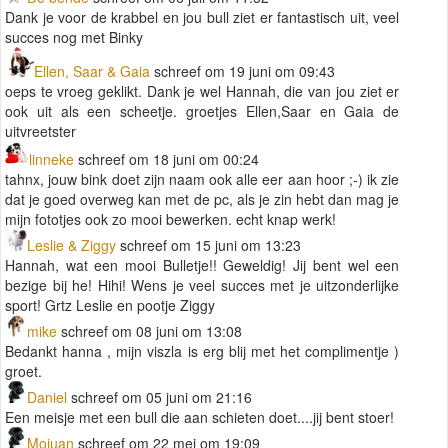
Dank je voor de krabbel en jou bull ziet er fantastisch uit, veel
succes nog met Binky
Ellen, Saar & Gaia
schreef om 19 juni om 09:43
oeps te vroeg geklikt. Dank je wel Hannah, die van jou ziet er
ook uit als een scheetje. groetjes Ellen,Saar en Gaia de
uitvreetster
linneke
schreef om 18 juni om 00:24
tahnx, jouw bink doet zijn naam ook alle eer aan hoor ;-) ik zie
dat je goed overweg kan met de pc, als je zin hebt dan mag je
mijn fototjes ook zo mooi bewerken. echt knap werk!
Leslie & Ziggy
schreef om 15 juni om 13:23
Hannah, wat een mooi Bulletje!! Geweldig! Jij bent wel een
bezige bij he! Hihi! Wens je veel succes met je uitzonderlijke
sport! Grtz Leslie en pootje Ziggy
mike
schreef om 08 juni om 13:08
Bedankt hanna , mijn viszla is erg blij met het complimentje )
groet.
Daniel
schreef om 05 juni om 21:16
Een meisje met een bull die aan schieten doet....jij bent stoer!
Mojuan
schreef om 22 mei om 19:09