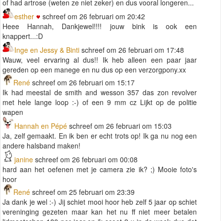
of had artrose (weten ze niet zeker) en dus vooral longeren...
esther
schreef om 26 februari om 20:42
Heee Hannah, Dankjewel!!!! jouw bink is ook een
knappert...:D
Inge en Jessy & Binti
schreef om 26 februari om 17:48
Wauw, veel ervaring al dus!! Ik heb alleen een paar jaar
gereden op een manege en nu dus op een verzorgpony.xx
René
schreef om 26 februari om 15:17
Ik had meestal de smith and wesson 357 das zon revolver
met hele lange loop :-) of een 9 mm cz Lijkt op de politie
wapen
Hannah en Pépé
schreef om 26 februari om 15:03
Ja, zelf gemaakt. En ik ben er echt trots op! Ik ga nu nog een
andere halsband maken!
janine
schreef om 26 februari om 00:08
hard aan het oefenen met je camera zie ik? ;) Mooie foto's
hoor
René
schreef om 25 februari om 23:39
Ja dank je wel :-) Jij schiet mooi hoor heb zelf 5 jaar op schiet
vereninging gezeten maar kan het nu ff niet meer betalen