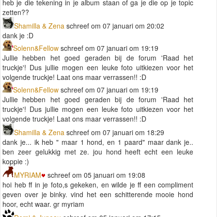
heb je die tekening in je album staan of ga je die op je topic
zetten??
Shamilla & Zena
schreef om 07 januari om 20:02
dank je :D
Solenn&Fellow
schreef om 07 januari om 19:19
Jullie hebben het goed geraden bij de forum 'Raad het
truckje'! Dus jullie mogen een leuke foto uitkiezen voor het
volgende truckje! Laat ons maar verrassen!! :D
Solenn&Fellow
schreef om 07 januari om 19:19
Jullie hebben het goed geraden bij de forum 'Raad het
truckje'! Dus jullie mogen een leuke foto uitkiezen voor het
volgende truckje! Laat ons maar verrassen!! :D
Shamilla & Zena
schreef om 07 januari om 18:29
dank je... ik heb " maar 1 hond, en 1 paard" maar dank je..
ben zeer gelukkig met ze. jou hond heeft echt een leuke
koppie :)
MYRIAM
schreef om 05 januari om 19:08
hoi heb ff in je foto,s gekeken, en wilde je ff een compliment
geven over je binky. vind het een schitterende mooie hond
hoor, echt waar. gr myriam