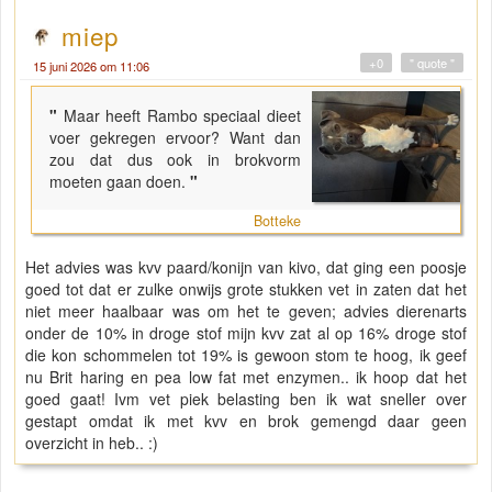
miep
+0
" quote "
15 juni 2026 om 11:06
"
Maar heeft Rambo speciaal dieet
voer gekregen ervoor? Want dan
zou dat dus ook in brokvorm
moeten gaan doen.
"
Botteke
Het advies was kvv paard/konijn van kivo, dat ging een poosje
goed tot dat er zulke onwijs grote stukken vet in zaten dat het
niet meer haalbaar was om het te geven; advies dierenarts
onder de 10% in droge stof mijn kvv zat al op 16% droge stof
die kon schommelen tot 19% is gewoon stom te hoog, ik geef
nu Brit haring en pea low fat met enzymen.. ik hoop dat het
goed gaat! Ivm vet piek belasting ben ik wat sneller over
gestapt omdat ik met kvv en brok gemengd daar geen
overzicht in heb.. :)