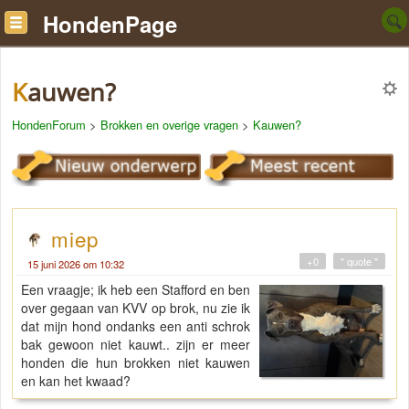
HondenPage
Kauwen?
HondenForum
>
Brokken en overige vragen
>
Kauwen?
miep
+0
" quote "
15 juni 2026 om 10:32
Een vraagje; ik heb een Stafford en ben
over gegaan van KVV op brok, nu zie ik
dat mijn hond ondanks een anti schrok
bak gewoon niet kauwt.. zijn er meer
honden die hun brokken niet kauwen
en kan het kwaad?