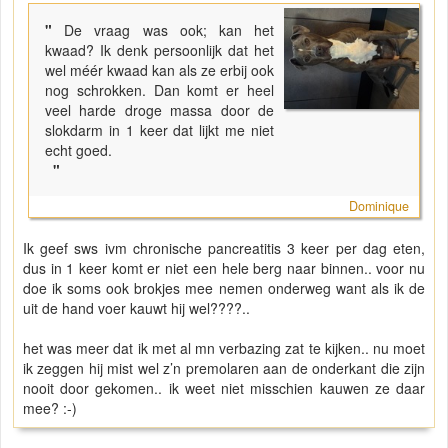
"
De vraag was ook; kan het
kwaad? Ik denk persoonlijk dat het
wel méér kwaad kan als ze erbij ook
nog schrokken. Dan komt er heel
veel harde droge massa door de
slokdarm in 1 keer dat lijkt me niet
echt goed.
"
Dominique
Ik geef sws ivm chronische pancreatitis 3 keer per dag eten,
dus in 1 keer komt er niet een hele berg naar binnen.. voor nu
doe ik soms ook brokjes mee nemen onderweg want als ik de
uit de hand voer kauwt hij wel????..
het was meer dat ik met al mn verbazing zat te kijken.. nu moet
ik zeggen hij mist wel z’n premolaren aan de onderkant die zijn
nooit door gekomen.. ik weet niet misschien kauwen ze daar
mee? :-)