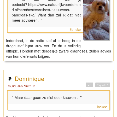
bedoeld? https://www.natuurlijkvoordehon
d.nl/carnibest/carnibest-natuurvoer-
pancreas-1kg/ Want dan zal ik dat niet
meer adviseren.
"
Botteke
Inderdaad, in de natte stof al te hoog in de
droge stof bijna 36% vet. En dit is volledig
offtopic. Honden met dergelijke zware diagnoses, zullen advies
van hun dierenarts krijgen.
Dominique
+0
" quote "
16 juni 2026 om 21:11
"
Maar daar gaan ze niet door kauwen .
"
Ineke2