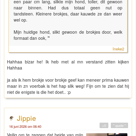
een paar cm lang, slikte mijn hond, toller, dit gewoon
naar binnen. Had dus totaal geen nut op
tandsteen. Kleinere brokjes, daar kauwde ze dan weer
wel op.
Mijn huidige hond, slikt gewoon de brokjes door, welk
formaat dan ook,
"
Ineke2
Hahhaa bizar he! Ik heb met al mn verstand zitten kijken
Hahhaa
ja als ik hem brokje voor brokje geef kan meneer prima kauwen
maar in zn voerbak is het hap slik weg! Fijn om te zien dat hij
niet de enigste is die het doet.. :p
Jippie
+0
" quote "
16 juni 2026 om 06:40
Veilig om te zeggen dat beide van mijn