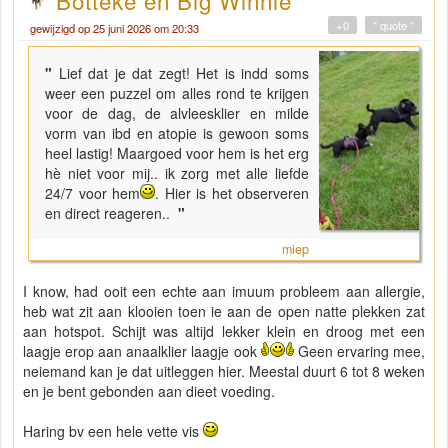
Botteke en Big Winnie
+0
" quote "
gewijzigd op 25 juni 2026 om 20:33
"
Lief dat je dat zegt! Het is indd soms
weer een puzzel om alles rond te krijgen
voor de dag, de alvleesklier en milde
vorm van ibd en atopie is gewoon soms
heel lastig! Maargoed voor hem is het erg
hè niet voor mij.. ik zorg met alle liefde
24/7 voor hem
. Hier is het observeren
en direct reageren..
"
miep
I know, had ooit een echte aan imuum probleem aan allergie,
heb wat zit aan klooien toen ie aan de open natte plekken zat
aan hotspot. Schijt was altijd lekker klein en droog met een
laagje erop aan anaalklier laagje ook
Geen ervaring mee,
neiemand kan je dat uitleggen hier. Meestal duurt 6 tot 8 weken
en je bent gebonden aan dieet voeding.
Haring bv een hele vette vis