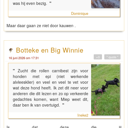
was hij even bezig.
"
Dominique
Maar daar gaan ze niet door kauwen .
Botteke en Big Winnie
+0
" quote "
16 juni 2026 om 17:31
"
Zucht die rollen carnibest zijn voor
honden met epi (niet werkende
alvleesklier) en veel en veel te vet voor
wat deze hond heeft. Ik zet dit neer voor
anderen die dit lezen en zo op verkeerde
gedachtes komen, want Miep weet dit,
daar ben ik van overtuigd.
"
Ineke2
Is dat deze die jij