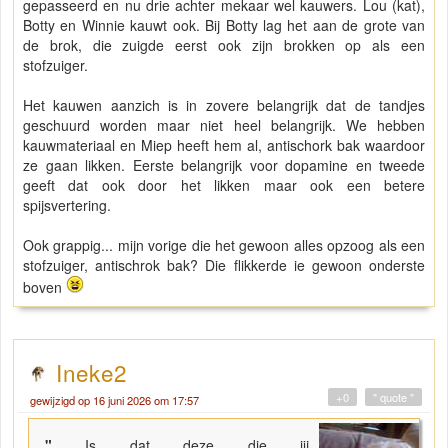
gepasseerd en nu drie achter mekaar wel kauwers. Lou (kat),
Botty en Winnie kauwt ook. Bij Botty lag het aan de grote van
de brok, die zuigde eerst ook zijn brokken op als een
stofzuiger.
Het kauwen aanzich is in zovere belangrijk dat de tandjes
geschuurd worden maar niet heel belangrijk. We hebben
kauwmateriaal en Miep heeft hem al, antischork bak waardoor
ze gaan likken. Eerste belangrijk voor dopamine en tweede
geeft dat ook door het likken maar ook een betere
spijsvertering.
Ook grappig... mijn vorige die het gewoon alles opzoog als een
stofzuiger, antischrok bak? Die flikkerde ie gewoon onderste
boven
Ineke2
+0
" quote "
gewijzigd op 16 juni 2026 om 17:57
"
Is dat deze die jij