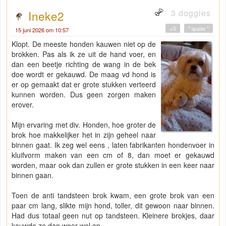
3 doggies
Ineke2
+0
" quote "
15 juni 2026 om 10:57
Klopt. De meeste honden kauwen niet op de
brokken. Pas als ik ze uit de hand voer, en
dan een beetje richting de wang in de bek
doe wordt er gekauwd. De maag vd hond is
er op gemaakt dat er grote stukken verteerd
kunnen worden. Dus geen zorgen maken
erover.
Mijn ervaring met div. Honden, hoe groter de
brok hoe makkelijker het in zijn geheel naar
binnen gaat. Ik zeg wel eens , laten fabrikanten hondenvoer in
kluifvorm maken van een cm of 8, dan moet er gekauwd
worden, maar ook dan zullen er grote stukken in een keer naar
binnen gaan.
Toen de anti tandsteen brok kwam, een grote brok van een
paar cm lang, slikte mijn hond, toller, dit gewoon naar binnen.
Had dus totaal geen nut op tandsteen. Kleinere brokjes, daar
kauwde ze dan weer wel op.