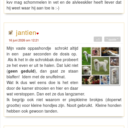
kvv mag schommelen in vet en de alvleesklier heeft liever dat
hij weet waar hij aan toe is :-)
jantien
+1
" quote "
16 juni 2026 om 12:21
Mijn vaste oppashondje schrokt altijd
in een paar seconden de dosis op.
Als ik het in de schrokbak doe probeert
ze het even er uit te halen. Dat lukt niet
(
geen geduld
), dan gaat ze staan
blaffen! Idem met de snuffelmat.
Wat ik dus wel eens doe is het eten
door de kamer strooien en hier en daar
wat verstoppen. Dan eet ze dus langzamer.
Ik begrijp ook niet waarom er piepkleine brokjes (doperwt
grootte) voor kleine hondjes zijn. Nooit gebruikt. Kleine honden
hebben ook gewoon tanden.