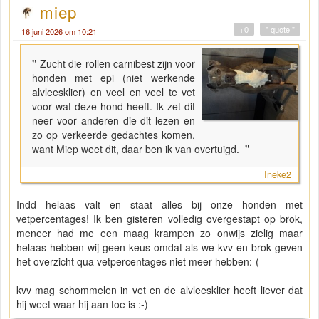
miep
+0
" quote "
16 juni 2026 om 10:21
"
Zucht die rollen carnibest zijn voor
honden met epi (niet werkende
alvleesklier) en veel en veel te vet
voor wat deze hond heeft. Ik zet dit
neer voor anderen die dit lezen en
zo op verkeerde gedachtes komen,
want Miep weet dit, daar ben ik van overtuigd.
"
Ineke2
Indd helaas valt en staat alles bij onze honden met
vetpercentages! Ik ben gisteren volledig overgestapt op brok,
meneer had me een maag krampen zo onwijs zielig maar
helaas hebben wij geen keus omdat als we kvv en brok geven
het overzicht qua vetpercentages niet meer hebben:-(
kvv mag schommelen in vet en de alvleesklier heeft liever dat
hij weet waar hij aan toe is :-)