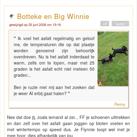
Botteke en Big Winnie
+0
" quote "
gewijzigd op 25 juni 2026 om 19:16
"
Ik voel het asfalt regelmatig en geloof
me, de temperaturen die op dat plaatje
worden genoemd zijn behoorlijk
overdreven. Nu is het asfalt inderdaad te
warm, zelfs om te lopen, maar met 25
graden is het asfalt echt niet meteen 50
graden...
Ben je ruzie met mij aan het zoeken dat
je weer AI erbij gaat halen?
"
Penny
Nee dat doe jij, zoals iemand al zei... FF je schoenen uittrekken
en dan zelf over het asfalt gaan joggen op bloten voeten en
met wintertempo op speed dus. Je Flynnie loopt wel met je
mee hoor, dies afhankelijk van jou.