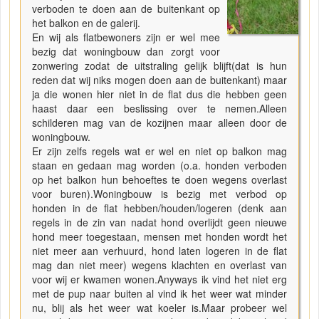
verboden te doen aan de buitenkant op
het balkon en de galerij.
En wij als flatbewoners zijn er wel mee
bezig dat woningbouw dan zorgt voor
zonwering zodat de uitstraling gelijk blijft(dat is hun
reden dat wij niks mogen doen aan de buitenkant) maar
ja die wonen hier niet in de flat dus die hebben geen
haast daar een beslissing over te nemen.Alleen
schilderen mag van de kozijnen maar alleen door de
woningbouw.
Er zijn zelfs regels wat er wel en niet op balkon mag
staan en gedaan mag worden (o.a. honden verboden
op het balkon hun behoeftes te doen wegens overlast
voor buren).Woningbouw is bezig met verbod op
honden in de flat hebben/houden/logeren (denk aan
regels in de zin van nadat hond overlijdt geen nieuwe
hond meer toegestaan, mensen met honden wordt het
niet meer aan verhuurd, hond laten logeren in de flat
mag dan niet meer) wegens klachten en overlast van
voor wij er kwamen wonen.Anyways ik vind het niet erg
met de pup naar buiten al vind ik het weer wat minder
nu, blij als het weer wat koeler is.Maar probeer wel