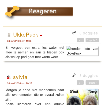
3 doggies
UkkePuck
+1
" quote "
24 mei 2026 om 19:35
En vergeet een extra fles water niet
mee te nemen en aan te bieden ook
als wel op pad gaat met warm weer.
3 doggies
sylvia
+1
" quote "
24 mei 2026 om 20:25
Morgen je hond niet meenemen naar
alle evenementen die er overal zullen
zijn.
Zoals slenteren over een drukke