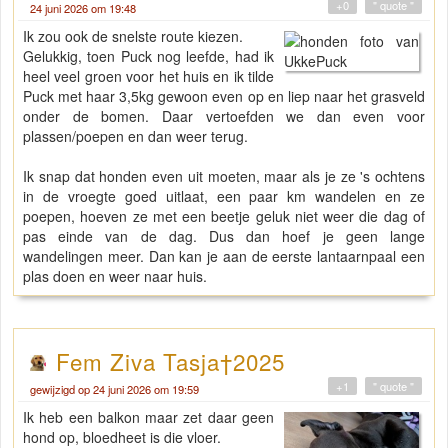
+0
" quote "
24 juni 2026 om 19:48
Ik zou ook de snelste route kiezen.
Gelukkig, toen Puck nog leefde, had ik
heel veel groen voor het huis en ik tilde
Puck met haar 3,5kg gewoon even op en liep naar het grasveld
onder de bomen. Daar vertoefden we dan even voor
plassen/poepen en dan weer terug.
Ik snap dat honden even uit moeten, maar als je ze 's ochtens
in de vroegte goed uitlaat, een paar km wandelen en ze
poepen, hoeven ze met een beetje geluk niet weer die dag of
pas einde van de dag. Dus dan hoef je geen lange
wandelingen meer. Dan kan je aan de eerste lantaarnpaal een
plas doen en weer naar huis.
Fem Ziva Tasja†2025
+1
" quote "
gewijzigd op 24 juni 2026 om 19:59
Ik heb een balkon maar zet daar geen
hond op, bloedheet is die vloer.