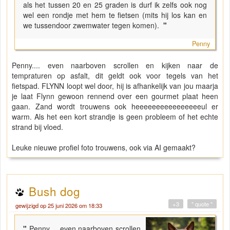
als het tussen 20 en 25 graden is durf ik zelfs ook nog
wel een rondje met hem te fietsen (mits hij los kan en
we tussendoor zwemwater tegen komen).
"
Penny
Penny.... even naarboven scrollen en kijken naar de
tempraturen op asfalt, dit geldt ook voor tegels van het
fietspad. FLYNN loopt wel door, hij is afhankelijk van jou maarja
je laat Flynn gewoon rennend over een gourmet plaat heen
gaan. Zand wordt trouwens ook heeeeeeeeeeeeeeeeul er
warm. Als het een kort strandje is geen probleem of het echte
strand bij vloed.
Leuke nieuwe profiel foto trouwens, ook via AI gemaakt?
Bush dog
+3
" quote "
gewijzigd op 25 juni 2026 om 18:33
"
Penny.... even naarboven scrollen