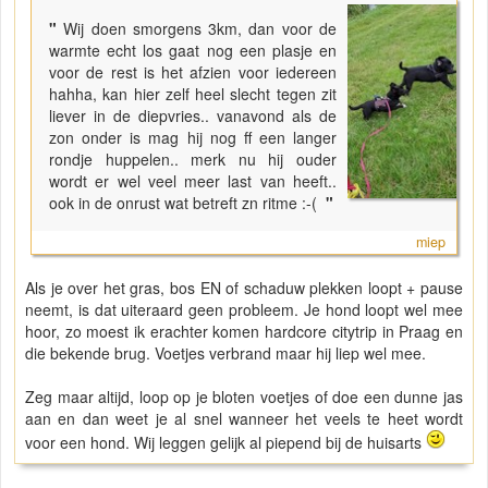
"
Wij doen smorgens 3km, dan voor de
warmte echt los gaat nog een plasje en
voor de rest is het afzien voor iedereen
hahha, kan hier zelf heel slecht tegen zit
liever in de diepvries.. vanavond als de
zon onder is mag hij nog ff een langer
rondje huppelen.. merk nu hij ouder
wordt er wel veel meer last van heeft..
ook in de onrust wat betreft zn ritme :-(
"
miep
Als je over het gras, bos EN of schaduw plekken loopt + pause
neemt, is dat uiteraard geen probleem. Je hond loopt wel mee
hoor, zo moest ik erachter komen hardcore citytrip in Praag en
die bekende brug. Voetjes verbrand maar hij liep wel mee.
Zeg maar altijd, loop op je bloten voetjes of doe een dunne jas
aan en dan weet je al snel wanneer het veels te heet wordt
voor een hond. Wij leggen gelijk al piepend bij de huisarts