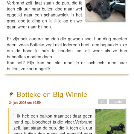
Verbrand zelf, laat staan de pup, die ik
toch elk uur naar buiten doe maar wel
opgetild naar een schaduwplek in het
gras, doe je ding en ik til je op en we
gaan weer naar binnen.
Er zijn ook oudere honden die gewoon snel hun ding moeten
doen, zoals Botteke zegt niet iedereen heeft een bepaalde luxe
om de hond in huis te houden met dit weer als ze hun
behoeftes moeten doen.
Kan het? Fijn, kan het niet moet je er toch echt mee naar
buiten, zo kort mogelijk.
Botteke en Big Winnie
+0
" quote "
24 juni 2026 om 19:59
"
Ik heb een balkon maar zet daar geen
hond op, bloedheet is die vloer.Verbrand
zelf, laat staan de pup, die ik toch elk uur
naar buiten doe maar wel opgetild naar