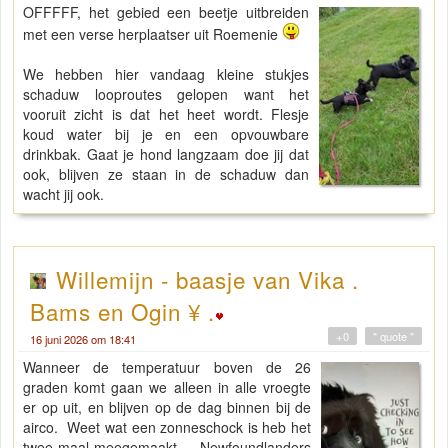
OFFFFF, het gebied een beetje uitbreiden
met een verse herplaatser uit Roemenie
We hebben hier vandaag kleine stukjes
schaduw looproutes gelopen want het
vooruit zicht is dat het heet wordt. Flesje
koud water bij je en een opvouwbare
drinkbak. Gaat je hond langzaam doe jij dat
ook, blijven ze staan in de schaduw dan
wacht jij ook.
Willemijn - baasje van Vika .
Bams en Ogin ¥ .
+0
" quote "
16 juni 2026 om 18:41
Wanneer de temperatuur boven de 26
graden komt gaan we alleen in alle vroegte
er op uit, en blijven op de dag binnen bij de
airco. Weet wat een zonneschock is heb het
twee maal meegemaakt. Newfoundlanders