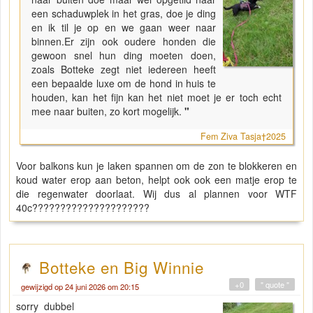
een schaduwplek in het gras, doe je ding
en ik til je op en we gaan weer naar
binnen.Er zijn ook oudere honden die
gewoon snel hun ding moeten doen,
zoals Botteke zegt niet iedereen heeft
een bepaalde luxe om de hond in huis te
houden, kan het fijn kan het niet moet je er toch echt
mee naar buiten, zo kort mogelijk.
"
Fem Ziva Tasja†2025
Voor balkons kun je laken spannen om de zon te blokkeren en
koud water erop aan beton, helpt ook ook een matje erop te
die regenwater doorlaat. Wij dus al plannen voor WTF
40c?????????????????????
Botteke en Big Winnie
+0
" quote "
gewijzigd op 24 juni 2026 om 20:15
sorry dubbel