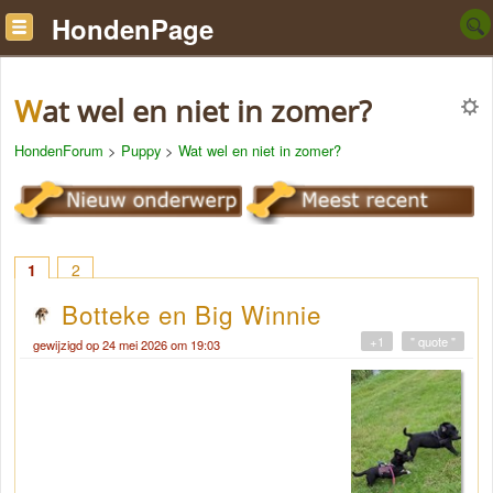
HondenPage
Wat wel en niet in zomer?
HondenForum
>
Puppy
>
Wat wel en niet in zomer?
1
2
Botteke en Big Winnie
+1
" quote "
gewijzigd op 24 mei 2026 om 19:03