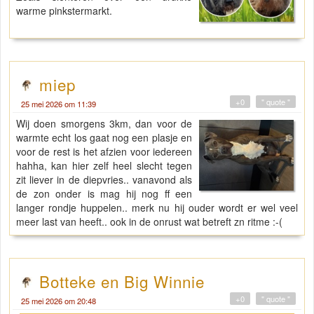
warme pinkstermarkt.
miep
+0
" quote "
25 mei 2026 om 11:39
Wij doen smorgens 3km, dan voor de
warmte echt los gaat nog een plasje en
voor de rest is het afzien voor iedereen
hahha, kan hier zelf heel slecht tegen
zit liever in de diepvries.. vanavond als
de zon onder is mag hij nog ff een
langer rondje huppelen.. merk nu hij ouder wordt er wel veel
meer last van heeft.. ook in de onrust wat betreft zn ritme :-(
Botteke en Big Winnie
+0
" quote "
25 mei 2026 om 20:48