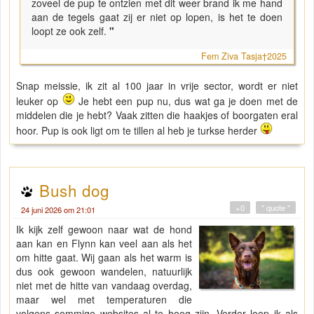
zoveel de pup te ontzien met dit weer brand ik me hand
aan de tegels gaat zij er niet op lopen, is het te doen
loopt ze ook zelf.
"
Fem Ziva Tasja†2025
Snap meissie, ik zit al 100 jaar in vrije sector, wordt er niet
leuker op
Je hebt een pup nu, dus wat ga je doen met de
middelen die je hebt? Vaak zitten die haakjes of boorgaten eral
hoor. Pup is ook ligt om te tillen al heb je turkse herder
Bush dog
+0
" quote "
24 juni 2026 om 21:01
Ik kijk zelf gewoon naar wat de hond
aan kan en Flynn kan veel aan als het
om hitte gaat. Wij gaan als het warm is
dus ook gewoon wandelen, natuurlijk
niet met de hitte van vandaag overdag,
maar wel met temperaturen die
volgens sommige websites al te hoog zijn. Verder loop ik als