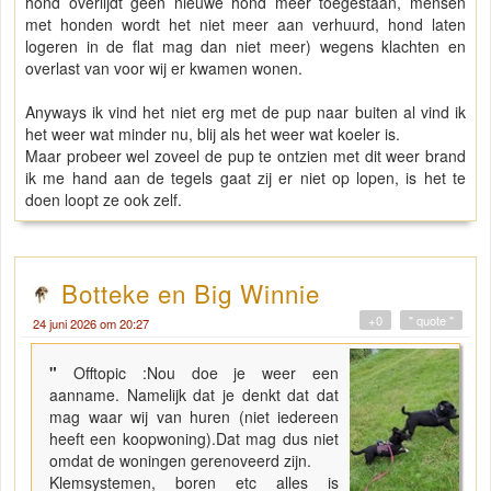
hond overlijdt geen nieuwe hond meer toegestaan, mensen
met honden wordt het niet meer aan verhuurd, hond laten
logeren in de flat mag dan niet meer) wegens klachten en
overlast van voor wij er kwamen wonen.
Anyways ik vind het niet erg met de pup naar buiten al vind ik
het weer wat minder nu, blij als het weer wat koeler is.
Maar probeer wel zoveel de pup te ontzien met dit weer brand
ik me hand aan de tegels gaat zij er niet op lopen, is het te
doen loopt ze ook zelf.
Botteke en Big Winnie
+0
" quote "
24 juni 2026 om 20:27
"
Offtopic :Nou doe je weer een
aanname. Namelijk dat je denkt dat dat
mag waar wij van huren (niet iedereen
heeft een koopwoning).Dat mag dus niet
omdat de woningen gerenoveerd zijn.
Klemsystemen, boren etc alles is