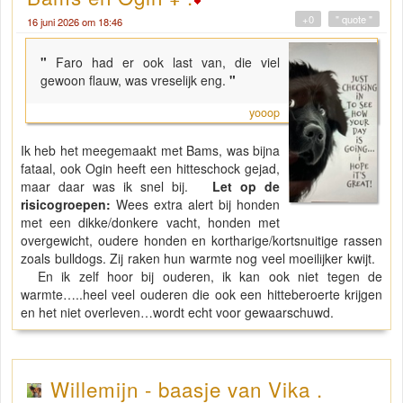
+0
" quote "
16 juni 2026 om 18:46
"
Faro had er ook last van, die viel
gewoon flauw, was vreselijk eng.
"
yooop
Ik heb het meegemaakt met Bams, was bijna
fataal, ook Ogin heeft een hitteschock gejad,
maar daar was ik snel bij.
Let op de
risicogroepen:
Wees extra alert bij honden
met een dikke/donkere vacht, honden met
overgewicht, oudere honden en kortharige/kortsnuitige rassen
zoals bulldogs. Zij raken hun warmte nog veel moeilijker kwijt.
En ik zelf hoor bij ouderen, ik kan ook niet tegen de
warmte…..heel veel ouderen die ook een hitteberoerte krijgen
en het niet overleven…wordt echt voor gewaarschuwd.
Willemijn - baasje van Vika .