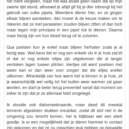
het merk vergeten, maar het was alvast geen naam die op mijn
zwarte lijst stond, alhoewel je altijd gif bij je dier inbrengt bij het
gebruik van zulke pipets. Meerdere dieren hier, en ze gingen
elkaar blijven aansteken, dan moest ik de keuze maken om te
riskeren dat ze met parasieten zouden blijven zitten of dan toch
maar tegen mijn principes in een pipet toe te dienen. Daarna
maar bezig zijn om hun bloed terug uit te zuiveren.
Qua poetsen kun je enkel maar blijven herhalen zoals je al
bezig was. Veel kans dat er nog een enkele vlo in je huis zat/zit
of dat er nog enkele eitjes zijn uitgekomen die al langer
verdoken lagen tussen plinten, kiertjes oid want poetsen met
water kan er dan weer voor zorgen dat die eitjes sneller
uitkomen. Afhankelijk van hoe warm het is binnen in je huis, zit
je waarschijnlijk wel veilig tot het buiten weer warmer zal gaan
worden, en start je beter terug preventief vanaf dat moment om
zeker te zijn dat je ze allemaal hebt omgelegd.
Ik stooide ook diatomeeënaarde, maar deed dit meestal
binnenin afgesloten stukken meubilair, zodat dit stof niet in de
omgeving zou terecht komen, het is blijkbaar wel een sterk
goedje. Is er een mogelijkheid dat je dieren hiermee in contact
zijn gekomen en dat ze nu misschien jeuk hebben op bepaalde