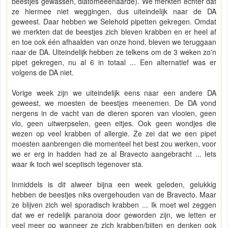
beestjes gewassen, diatomeeënaarde). We merkten echter dat
ze hiermee niet weggingen, dus uiteindelijk naar de DA
geweest. Daar hebben we Selehold pipetten gekregen. Omdat
we merkten dat de beestjes zich bleven krabben en er heel af
en toe ook één afhaalden van onze hond, bleven we teruggaan
naar de DA. Uiteindelijk hebben ze telkens om de 3 weken zo'n
pipet gekregen, nu al 6 in totaal ... Een alternatief was er
volgens de DA niet.
Vorige week zijn we uiteindelijk eens naar een andere DA
geweest, we moesten de beestjes meenemen. De DA vond
nergens in de vacht van de dieren sporen van vlooien, geen
vlo, geen uitwerpselen, geen eitjes. Ook geen wondjes die
wezen op veel krabben of allergie. Ze zei dat we een pipet
moesten aanbrengen die momenteel het best zou werken, voor
we er erg in hadden had ze al Bravecto aangebracht ... Iets
waar ik toch wel sceptisch tegenover sta.
Inmiddels is dit alweer bijna een week geleden, gelukkig
hebben de beestjes niks overgehouden van de Bravecto. Maar
ze blijven zich wel sporadisch krabben ... Ik moet wel zeggen
dat we er redelijk paranoia door geworden zijn, we letten er
veel meer op wanneer ze zich krabben/bijten en denken ook