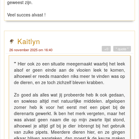
geweest zijn.
Veel succes alvast !
Kaitlyn
+0
" quote "
26 november 2025 om 16:40
"
Hier ook zo een situatie meegemaakt waarbij het leek
alsof er geen einde aan de vlooien leek te komen,
alhoewel er reeds maanden niks meer te vinden was op
de dieren, en ze toch zichzelf bleven krabben.
Zo goed als alles wat jij probeerde heb ik ook gedaan,
en sowieso altijd met natuurlijke middelen. afgelopen
zomer heb ik voor het eerst met een pipet bij de
dierenarts gewerkt. Ik ben het merk vergeten, maar het
was alvast geen naam die op mijn zwarte lijst stond,
alhoewel je altijd gif bij je dier inbrengt bij het gebruik
van zulke pipets. Meerdere dieren hier, en ze gingen
elkaar blijven aansteken, dan moest ik de keuze maken