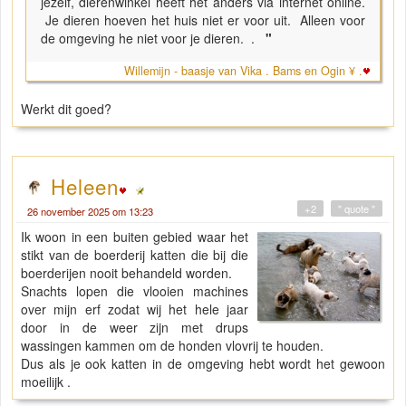
jezelf, dierenwinkel heeft het anders via internet online.
Je dieren hoeven het huis niet er voor uit. Alleen voor
de omgeving he niet voor je dieren. .
"
Willemijn - baasje van Vika . Bams en Ogin ¥ .
Werkt dit goed?
Heleen
+2
" quote "
26 november 2025 om 13:23
Ik woon in een buiten gebied waar het
stikt van de boerderij katten die bij die
boerderijen nooit behandeld worden.
Snachts lopen die vlooien machines
over mijn erf zodat wij het hele jaar
door in de weer zijn met drups
wassingen kammen om de honden vlovrij te houden.
Dus als je ook katten in de omgeving hebt wordt het gewoon
moeilijk .