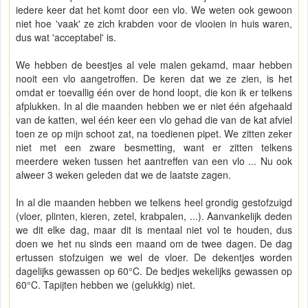
iedere keer dat het komt door een vlo. We weten ook gewoon
niet hoe 'vaak' ze zich krabden voor de vlooien in huis waren,
dus wat 'acceptabel' is.
We hebben de beestjes al vele malen gekamd, maar hebben
nooit een vlo aangetroffen. De keren dat we ze zien, is het
omdat er toevallig één over de hond loopt, die kon ik er telkens
afplukken. In al die maanden hebben we er niet één afgehaald
van de katten, wel één keer een vlo gehad die van de kat afviel
toen ze op mijn schoot zat, na toedienen pipet. We zitten zeker
niet met een zware besmetting, want er zitten telkens
meerdere weken tussen het aantreffen van een vlo ... Nu ook
alweer 3 weken geleden dat we de laatste zagen.
In al die maanden hebben we telkens heel grondig gestofzuigd
(vloer, plinten, kieren, zetel, krabpalen, ...). Aanvankelijk deden
we dit elke dag, maar dit is mentaal niet vol te houden, dus
doen we het nu sinds een maand om de twee dagen. De dag
ertussen stofzuigen we wel de vloer. De dekentjes worden
dagelijks gewassen op 60°C. De bedjes wekelijks gewassen op
60°C. Tapijten hebben we (gelukkig) niet.