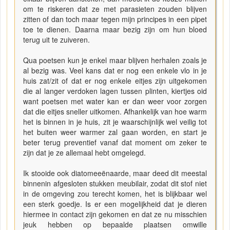
om te riskeren dat ze met parasieten zouden blijven
zitten of dan toch maar tegen mijn principes in een pipet
toe te dienen. Daarna maar bezig zijn om hun bloed
terug uit te zuiveren.
Qua poetsen kun je enkel maar blijven herhalen zoals je
al bezig was. Veel kans dat er nog een enkele vlo in je
huis zat/zit of dat er nog enkele eitjes zijn uitgekomen
die al langer verdoken lagen tussen plinten, kiertjes oid
want poetsen met water kan er dan weer voor zorgen
dat die eitjes sneller uitkomen. Afhankelijk van hoe warm
het is binnen in je huis, zit je waarschijnlijk wel veilig tot
het buiten weer warmer zal gaan worden, en start je
beter terug preventief vanaf dat moment om zeker te
zijn dat je ze allemaal hebt omgelegd.
Ik stooide ook diatomeeënaarde, maar deed dit meestal
binnenin afgesloten stukken meubilair, zodat dit stof niet
in de omgeving zou terecht komen, het is blijkbaar wel
een sterk goedje. Is er een mogelijkheid dat je dieren
hiermee in contact zijn gekomen en dat ze nu misschien
jeuk hebben op bepaalde plaatsen omwille