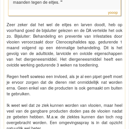
maanden tegen de eitjes.
"
yooop
Zeer zeker dat het wel de eitjes en larven doodt, heb op
voorhand goed de bijsluiter gelezen en de DA vertelde het ook
zo. Bijsluiter: Behandeling en preventie van infestaties door
vlooien veroorzaakt door Ctenocephalides spp. gedurende 1
maand volgend op een éénmalige behandeling. Dit is het
gevolg van de adulticide, larvicide en ovicide eigenschappen
van het diergeneesmiddel. Het diergeneesmiddel heeft een
ovicide werking gedurende 3 weken na toediening.
Regen heeft sowieso een invloed, als je al een pipet geeft moet
je ervoor zorgen dat de dieren niet onmiddellijk nat worden
erna. Geen enkel van die producten is ook gemaakt om buiten
te gebruiken.
Ik weet wel dat ze ziek kunnen worden van vlooien, maar heel
veel van de gangbare producten doden pas de vlooien nadat
ze gebeten hebben. M.a.w. de ziektes kunnen dan toch nog
overgebracht worden. Een omgevingsspray is in dat opzicht
natuurlijk wel beter.