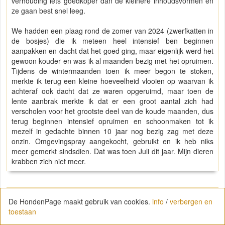
verhouding iets goedkoper dan de kleinere inhoudsvormen en
ze gaan best snel leeg.
We hadden een plaag rond de zomer van 2024 (zwerfkatten in
de bosjes) die ik meteen heel intensief ben beginnen
aanpakken en dacht dat het goed ging, maar eigenlijk werd het
gewoon kouder en was ik al maanden bezig met het opruimen.
Tijdens de wintermaanden toen ik meer begon te stoken,
merkte ik terug een kleine hoeveelheid vlooien op waarvan ik
achteraf ook dacht dat ze waren opgeruimd, maar toen de
lente aanbrak merkte ik dat er een groot aantal zich had
verscholen voor het grootste deel van de koude maanden, dus
terug beginnen intensief opruimen en schoonmaken tot ik
mezelf in gedachte binnen 10 jaar nog bezig zag met deze
onzin. Omgevingspray aangekocht, gebruikt en ik heb niks
meer gemerkt sindsdien. Dat was toen Juli dit jaar. Mijn dieren
krabben zich niet meer.
Botteke en Big Winnie
De HondenPage maakt gebruik van cookies.
info
/
verbergen en
toestaan
+0
" quote "
gewijzigd op 26 november 2025 om 18:28