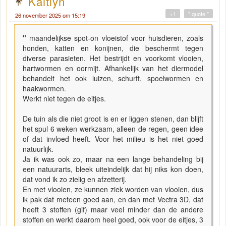
Kaitlyn
+1
" quote "
26 november 2025 om 15:19
"
maandelijkse spot-on vloeistof voor huisdieren, zoals
honden, katten en konijnen, die beschermt tegen
diverse parasieten. Het bestrijdt en voorkomt vlooien,
hartwormen en oormijt. Afhankelijk van het diermodel
behandelt het ook luizen, schurft, spoelwormen en
haakwormen.
Werkt niet tegen de eitjes.
De tuin als die niet groot is en er liggen stenen, dan blijft
het spul 6 weken werkzaam, alleen de regen, geen idee
of dat invloed heeft. Voor het milieu is het niet goed
natuurlijk.
Ja ik was ook zo, maar na een lange behandeling bij
een natuurarts, bleek uiteindelijk dat hij niks kon doen,
dat vond ik zo zielig en afzetterij.
En met vlooien, ze kunnen ziek worden van vlooien, dus
ik pak dat meteen goed aan, en dan met Vectra 3D, dat
heeft 3 stoffen (gif) maar veel minder dan de andere
stoffen en werkt daarom heel goed, ook voor de eitjes, 3