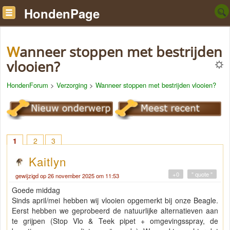
HondenPage
Wanneer stoppen met bestrijden
vlooien?
HondenForum
>
Verzorging
>
Wanneer stoppen met bestrijden vlooien?
1
2
3
Kaitlyn
+0
" quote "
gewijzigd op 26 november 2025 om 11:53
Goede middag
Sinds april/mei hebben wij vlooien opgemerkt bij onze Beagle.
Eerst hebben we geprobeerd de natuurlijke alternatieven aan
te grijpen (Stop Vlo & Teek pipet + omgevingsspray, de