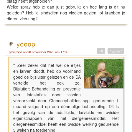
plaag heeft afgeholpen?
Welke spray heb je dan juist gebruikt en hoe lang is dit nu
geleden? Heb je sindsdien nog vlooien gezien, of krabben je
dieren zich nog?
yooop
+0
" quote "
gewijzigd op 26 november 2025 om 17:03
"
Zeer zeker dat het wel de eitjes
en larven doodt, heb op voorhand
goed de bijsluiter gelezen en de DA
vertelde het ook zo.
Bijsluiter: Behandeling en preventie
van infestaties door vlooien
veroorzaakt door Ctenocephalides spp. gedurende 1
maand volgend op een éénmalige behandeling. Dit is
het gevolg van de adulticide, larvicide en ovicide
eigenschappen van het diergeneesmiddel. Het
diergeneesmiddel heeft een ovicide werking gedurende
3 weken na toediening.