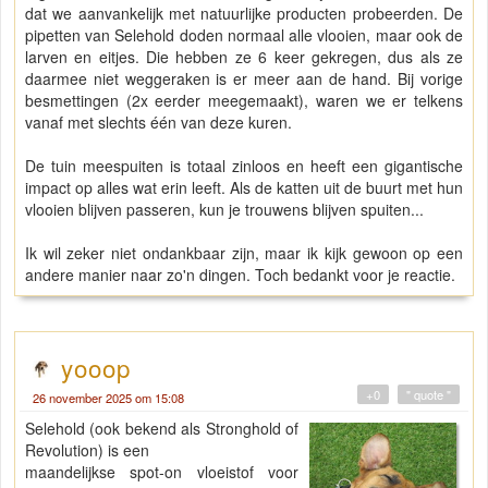
dat we aanvankelijk met natuurlijke producten probeerden. De
pipetten van Selehold doden normaal alle vlooien, maar ook de
larven en eitjes. Die hebben ze 6 keer gekregen, dus als ze
daarmee niet weggeraken is er meer aan de hand. Bij vorige
besmettingen (2x eerder meegemaakt), waren we er telkens
vanaf met slechts één van deze kuren.
De tuin meespuiten is totaal zinloos en heeft een gigantische
impact op alles wat erin leeft. Als de katten uit de buurt met hun
vlooien blijven passeren, kun je trouwens blijven spuiten...
Ik wil zeker niet ondankbaar zijn, maar ik kijk gewoon op een
andere manier naar zo'n dingen. Toch bedankt voor je reactie.
yooop
+0
" quote "
26 november 2025 om 15:08
Selehold (ook bekend als Stronghold of
Revolution) is een
maandelijkse spot-on vloeistof voor