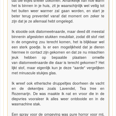
dat die eitjes sneller uitkomen. Afhankelijk van hoe warm
het is binnen in je huis, zit je waarschijnlijk wel veilig tot
het buiten weer warmer zal gaan worden, en start je
beter terug preventief vanaf dat moment om zeker te
zijn dat je ze allemaal hebt omgelegd.
Ik stooide ook diatomeeënaarde, maar deed dit meestal
binnenin afgesloten stukken meubilair, zodat dit stof niet
in de omgeving zou terecht komen, het is blijkbaar wel
een sterk goedje. Is er een mogelijkheid dat je dieren
hiermee in contact zijn gekomen en dat ze nu misschien
jeuk hebben op bepaalde plaatsen omwille
van diatomeeënaarde die daar is terecht gekomen? Het
lijkt stof, maar eigenlijk kun je deze "aarde" vergelijken
met minuscule stukjes glas.
Ik wreef ook etherische druppeltjes doorheen de vacht
en de dekentjes zoals Lavendel, Tea tree en
Rozemarijn. De was maakte ik nat en vroor die in de
diepvries vooraleer ik alles weer ontdooide en in de
wasmachine stak.
Een spray voor de omgeving was pure horror voor mij,