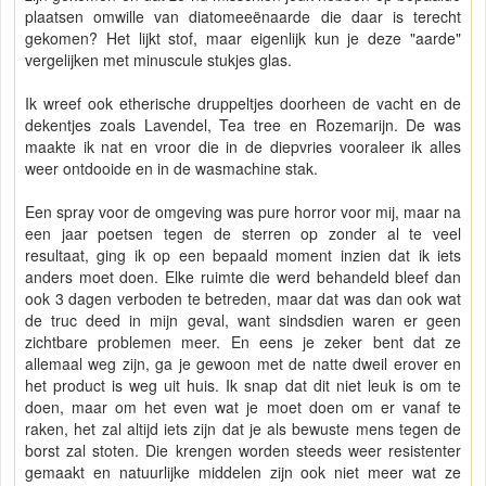
plaatsen omwille van diatomeeënaarde die daar is terecht
gekomen? Het lijkt stof, maar eigenlijk kun je deze "aarde"
vergelijken met minuscule stukjes glas.
Ik wreef ook etherische druppeltjes doorheen de vacht en de
dekentjes zoals Lavendel, Tea tree en Rozemarijn. De was
maakte ik nat en vroor die in de diepvries vooraleer ik alles
weer ontdooide en in de wasmachine stak.
Een spray voor de omgeving was pure horror voor mij, maar na
een jaar poetsen tegen de sterren op zonder al te veel
resultaat, ging ik op een bepaald moment inzien dat ik iets
anders moet doen. Elke ruimte die werd behandeld bleef dan
ook 3 dagen verboden te betreden, maar dat was dan ook wat
de truc deed in mijn geval, want sindsdien waren er geen
zichtbare problemen meer. En eens je zeker bent dat ze
allemaal weg zijn, ga je gewoon met de natte dweil erover en
het product is weg uit huis. Ik snap dat dit niet leuk is om te
doen, maar om het even wat je moet doen om er vanaf te
raken, het zal altijd iets zijn dat je als bewuste mens tegen de
borst zal stoten. Die krengen worden steeds weer resistenter
gemaakt en natuurlijke middelen zijn ook niet meer wat ze