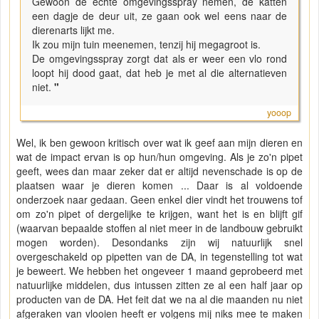
Gewoon de echte omgevingsspray nemen, de katten
een dagje de deur uit, ze gaan ook wel eens naar de
dierenarts lijkt me.
Ik zou mijn tuin meenemen, tenzij hij megagroot is.
De omgevingsspray zorgt dat als er weer een vlo rond
loopt hij dood gaat, dat heb je met al die alternatieven
niet.
"
yooop
Wel, ik ben gewoon kritisch over wat ik geef aan mijn dieren en
wat de impact ervan is op hun/hun omgeving. Als je zo'n pipet
geeft, wees dan maar zeker dat er altijd nevenschade is op de
plaatsen waar je dieren komen ... Daar is al voldoende
onderzoek naar gedaan. Geen enkel dier vindt het trouwens tof
om zo'n pipet of dergelijke te krijgen, want het is en blijft gif
(waarvan bepaalde stoffen al niet meer in de landbouw gebruikt
mogen worden). Desondanks zijn wij natuurlijk snel
overgeschakeld op pipetten van de DA, in tegenstelling tot wat
je beweert. We hebben het ongeveer 1 maand geprobeerd met
natuurlijke middelen, dus intussen zitten ze al een half jaar op
producten van de DA. Het feit dat we na al die maanden nu niet
afgeraken van vlooien heeft er volgens mij niks mee te maken