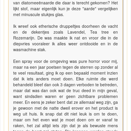
van diatomeeënaarde die daar is terecht gekomen? Het
lijkt stof, maar eigenlijk kun je deze "aarde" vergelijken
met minuscule stukjes glas.
Ik wreef ook etherische druppeltjes doorheen de vacht
en de dekentjes zoals Lavendel, Tea tree en
Rozemarijn. De was maakte ik nat en vroor die in de
diepvries vooraleer ik alles weer ontdooide en in de
wasmachine stak.
Een spray voor de omgeving was pure horror voor mij,
maar na een jaar poetsen tegen de sterren op zonder al
te veel resultaat, ging ik op een bepaald moment inzien
dat ik iets anders moet doen. Elke ruimte die werd
behandeld bleef dan ook 3 dagen verboden te betreden,
maar dat was dan ook wat de truc deed in mijn geval,
want sindsdien waren er geen zichtbare problemen
meer. En eens je zeker bent dat ze allemaal weg zijn, ga
je gewoon met de natte dweil erover en het product is
weg uit huis. Ik snap dat dit niet leuk is om te doen,
maar om het even wat je moet doen om er vanaf te
raken, het zal altijd iets zijn dat je als bewuste mens