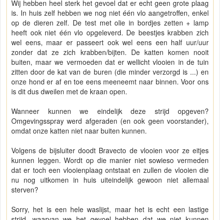
Wij hebben heel sterk het gevoel dat er echt geen grote plaag
is. In huis zelf hebben we nog niet één vlo aangetroffen, enkel
op de dieren zelf. De test met olie in bordjes zetten + lamp
heeft ook niet één vlo opgeleverd. De beestjes krabben zich
wel eens, maar er passeert ook wel eens een half uur/uur
zonder dat ze zich krabben/bijten. De katten komen nooit
buiten, maar we vermoeden dat er wellicht vlooien in de tuin
zitten door de kat van de buren (die minder verzorgd is ...) en
onze hond er af en toe eens meeneemt naar binnen. Voor ons
is dit dus dweilen met de kraan open.
Wanneer kunnen we eindelijk deze strijd opgeven?
Omgevingsspray werd afgeraden (en ook geen voorstander),
omdat onze katten niet naar buiten kunnen.
Volgens de bijsluiter doodt Bravecto de vlooien voor ze eitjes
kunnen leggen. Wordt op die manier niet sowieso vermeden
dat er toch een vlooienplaag ontstaat en zullen de vlooien die
nu nog uitkomen in huis uiteindelijk gewoon niet allemaal
sterven?
Sorry, het is een hele waslijst, maar het is echt een lastige
strijd, waarvan we het gevoel hebben dat we niet kunnen