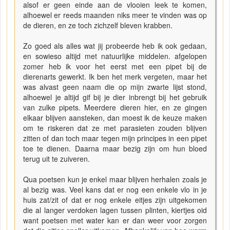
alsof er geen einde aan de vlooien leek te komen,
alhoewel er reeds maanden niks meer te vinden was op
de dieren, en ze toch zichzelf bleven krabben.
Zo goed als alles wat jij probeerde heb ik ook gedaan,
en sowieso altijd met natuurlijke middelen. afgelopen
zomer heb ik voor het eerst met een pipet bij de
dierenarts gewerkt. Ik ben het merk vergeten, maar het
was alvast geen naam die op mijn zwarte lijst stond,
alhoewel je altijd gif bij je dier inbrengt bij het gebruik
van zulke pipets. Meerdere dieren hier, en ze gingen
elkaar blijven aansteken, dan moest ik de keuze maken
om te riskeren dat ze met parasieten zouden blijven
zitten of dan toch maar tegen mijn principes in een pipet
toe te dienen. Daarna maar bezig zijn om hun bloed
terug uit te zuiveren.
Qua poetsen kun je enkel maar blijven herhalen zoals je
al bezig was. Veel kans dat er nog een enkele vlo in je
huis zat/zit of dat er nog enkele eitjes zijn uitgekomen
die al langer verdoken lagen tussen plinten, kiertjes oid
want poetsen met water kan er dan weer voor zorgen