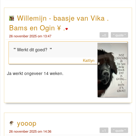
Willemijn - baasje van Vika .
Bams en Ogin ¥ .
+0
" quote "
26 november 2025 om 13:47
"
Werkt dit goed?
"
Kaitlyn
Ja werkt ongeveer 14 weken.
yooop
+1
" quote "
26 november 2025 om 14:36