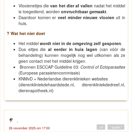
Vlooieneitjes die
van het dier af vallen
nadat het middel
is toegediend, worden
onvruchtbaar gemaakt
.
Daardoor komen er
veel minder nieuwe vlooien
uit in
huis.
? Wat het niet doet
Het middel
wordt niet in de omgeving zelf gespoten
.
Dus eitjes die
al eerder in huis lagen
(van vóór de
behandeling) kunnen mogelijk nog wel uitkomen als ze
geen contact met het middel krijgen.
Bronnen ESCCAP Guideline 03:
Control of Ectoparasites
(Europese parasietencommissie)
KNMvD + Nederlandse dierenklinieken websites
(dierenkliniekdehaardstede.nl, dierenkliniekdedreef.nl,
dierenapotheek.nl)
.
+0
" quote "
26 november 2025 om 17:00