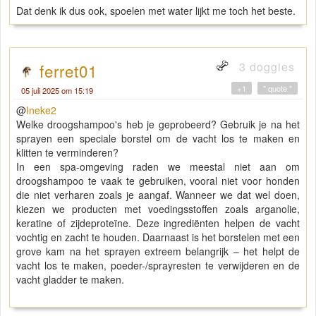
Dat denk ik dus ook, spoelen met water lijkt me toch het beste.
3 doggies
ferret01
+1
" quote "
05 juli 2025 om 15:19
@
Ineke2
Welke droogshampoo's heb je geprobeerd? Gebruik je na het
sprayen een speciale borstel om de vacht los te maken en
klitten te verminderen?
In een spa-omgeving raden we meestal niet aan om
droogshampoo te vaak te gebruiken, vooral niet voor honden
die niet verharen zoals je aangaf. Wanneer we dat wel doen,
kiezen we producten met voedingsstoffen zoals arganolie,
keratine of zijdeproteïne. Deze ingrediënten helpen de vacht
vochtig en zacht te houden. Daarnaast is het borstelen met een
grove kam na het sprayen extreem belangrijk – het helpt de
vacht los te maken, poeder-/sprayresten te verwijderen en de
vacht gladder te maken.
moviedle