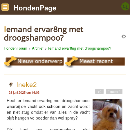
HondenPage
Iemand ervar8ng met
droogshampoo?
HondenForum
>
Archief
>
Iemand ervar8ng met droogshampoo?
Ineke2
+0
" quote "
28 juni 2025 om 16:03
Heeft er iemand ervaring met droogshampoo
waarbij de vacht ook schoon en zacht wordt
en niet stug omdat er van alles in de vacht
blijft hangen vd poeder dan wel spray?
Diki heeft een doorgroeiene, niet