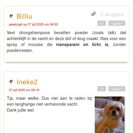
3 doggies
Billiu
+0
" quote "
gewijzigd op 07 juli 2025 om 06:53
Veel droogshampoos bevatten poeder (zoals talk) dat
achterblijft in de vacht en deze dof of stug maakt. Kies voor een
spray of mousse die
transparant en licht is
, zonder
poederresten.
Geometry Dash Lite
Ineke2
+0
" quote "
07 juli 2025 om 08:18
Tja, maar welke. Dus niet aan te raden bij
een langharige niet verharende vacht.
Dank jullie wel.