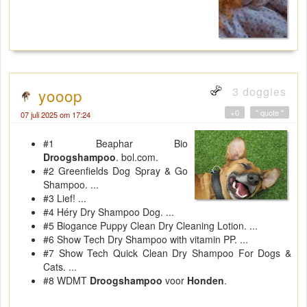
3 doggies
yooop
+0
" quote "
07 juli 2025 om 17:24
#1 Beaphar Bio
Droogshampoo
. bol.com.
#2 Greenfields Dog Spray & Go
Shampoo. ...
#3 Lief! ...
#4 Héry Dry Shampoo Dog. ...
#5 Biogance Puppy Clean Dry Cleaning Lotion. ...
#6 Show Tech Dry Shampoo with vitamin PP. ...
#7 Show Tech Quick Clean Dry Shampoo For Dogs &
Cats. ...
#8 WDMT
Droogshampoo
voor
Honden
.