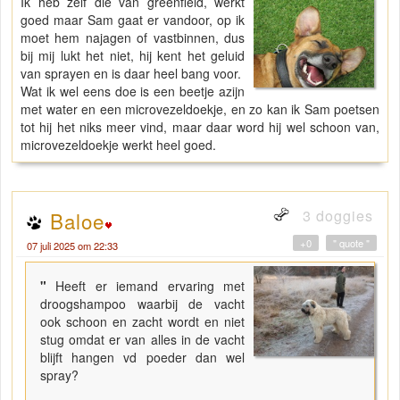
Ik heb zelf die van greenfield, werkt
goed maar Sam gaat er vandoor, op ik
moet hem najagen of vastbinnen, dus
bij mij lukt het niet, hij kent het geluid
van sprayen en is daar heel bang voor.
Wat ik wel eens doe is een beetje azijn
met water en een microvezeldoekje, en zo kan ik Sam poetsen
tot hij het niks meer vind, maar daar word hij wel schoon van,
microvezeldoekje werkt heel goed.
3 doggies
Baloe
+0
" quote "
07 juli 2025 om 22:33
"
Heeft er iemand ervaring met
droogshampoo waarbij de vacht
ook schoon en zacht wordt en niet
stug omdat er van alles in de vacht
blijft hangen vd poeder dan wel
spray?