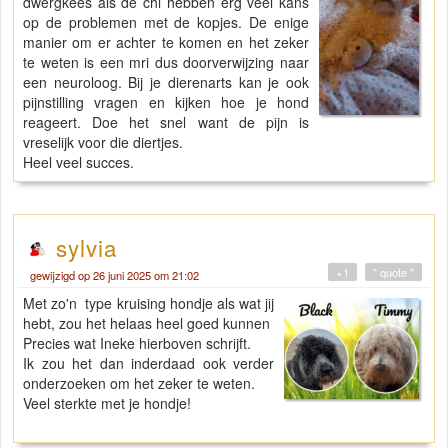
dwergkees als de chi hebben erg veel kans
op de problemen met de kopjes. De enige
manier om er achter te komen en het zeker
te weten is een mri dus doorverwijzing naar
een neuroloog. Bij je dierenarts kan je ook
pijnstilling vragen en kijken hoe je hond
reageert. Doe het snel want de pijn is
vreselijk voor die diertjes.
Heel veel succes.
sylvia
+1
" quote "
gewijzigd op 26 juni 2025 om 21:02
Met zo'n type kruising hondje als wat jij
hebt, zou het helaas heel goed kunnen
Precies wat Ineke hierboven schrijft.
Ik zou het dan inderdaad ook verder
onderzoeken om het zeker te weten.
Veel sterkte met je hondje!