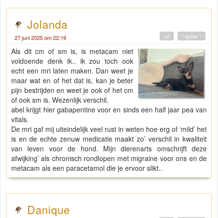
Jolanda
+0
" quote "
27 juni 2025 om 22:19
Als dit cm of sm is, is metacam niet
voldoende denk ik.. ik zou toch ook
echt een mri laten maken. Dan weet je
maar wat en of het dat is, kan je beter
pijn bestrijden en weet je ook of het cm
of ook sm is. Wezenlijk verschil.
abel krijgt hier gabapentine voor en sinds een half jaar pea van
vitals.
De mri gaf mij uiteindelijk veel rust in weten hoe erg of ‘mild’ het
is en de echte zenuw medicatie maakt zo’ verschil in kwaliteit
van leven voor de hond. Mijn dierenarts omschrijft deze
afwijking’ als chronisch rondlopen met migraine voor ons en de
metacam als een paracetamol die je ervoor slikt..
Danique