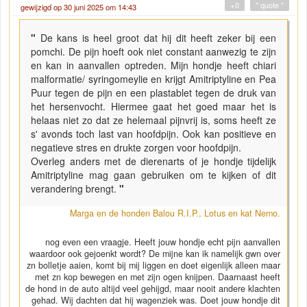
+0
" quote "
gewijzigd op 30 juni 2025 om 14:43
"
De kans is heel groot dat hij dit heeft zeker bij een
pomchi. De pijn hoeft ook niet constant aanwezig te zijn
en kan in aanvallen optreden. Mijn hondje heeft chiari
malformatie/ syringomeylie en krijgt Amitriptyline en Pea
Puur tegen de pijn en een plastablet tegen de druk van
het hersenvocht. Hiermee gaat het goed maar het is
helaas niet zo dat ze helemaal pijnvrij is, soms heeft ze
s' avonds toch last van hoofdpijn. Ook kan positieve en
negatieve stres en drukte zorgen voor hoofdpijn.
Overleg anders met de dierenarts of je hondje tijdelijk
Amitriptyline mag gaan gebruiken om te kijken of dit
verandering brengt.
"
Marga en de honden Balou R.I.P., Lotus en kat Nemo.
nog even een vraagje. Heeft jouw hondje echt pijn aanvallen
waardoor ook gejoenkt wordt? De mijne kan ik namelijk gwn over
zn bolletje aaien, komt bij mij liggen en doet eigenlijk alleen maar
met zn kop bewegen en met zijn ogen knijpen. Daarnaast heeft
de hond in de auto altijd veel gehijgd, maar nooit andere klachten
gehad. Wij dachten dat hij wagenziek was. Doet jouw hondje dit