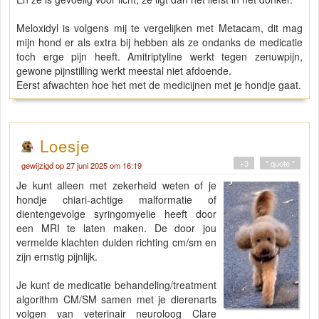
Meloxidyl is volgens mij te vergelijken met Metacam, dit mag
mijn hond er als extra bij hebben als ze ondanks de medicatie
toch erge pijn heeft. Amitriptyline werkt tegen zenuwpijn,
gewone pijnstilling werkt meestal niet afdoende.
Eerst afwachten hoe het met de medicijnen met je hondje gaat.
Loesje
+3
" quote "
gewijzigd op 27 juni 2025 om 16:19
Je kunt alleen met zekerheid weten of je
hondje chiari-achtige malformatie of
dientengevolge syringomyelie heeft door
een MRI te laten maken. De door jou
vermelde klachten duiden richting cm/sm en
zijn ernstig pijnlijk.
Je kunt de medicatie behandeling/treatment
algorithm CM/SM samen met je dierenarts
volgen van veterinair neuroloog Clare