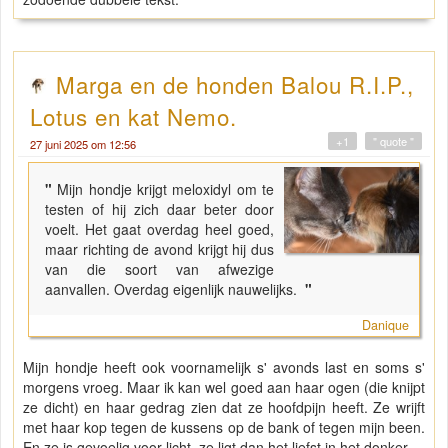
Marga en de honden Balou R.I.P.,
Lotus en kat Nemo.
+1
" quote "
27 juni 2025 om 12:56
"
Mijn hondje krijgt meloxidyl om te
testen of hij zich daar beter door
voelt. Het gaat overdag heel goed,
maar richting de avond krijgt hij dus
van die soort van afwezige
aanvallen. Overdag eigenlijk nauwelijks.
"
Danique
Mijn hondje heeft ook voornamelijk s' avonds last en soms s'
morgens vroeg. Maar ik kan wel goed aan haar ogen (die knijpt
ze dicht) en haar gedrag zien dat ze hoofdpijn heeft. Ze wrijft
met haar kop tegen de kussens op de bank of tegen mijn been.
En ze is gevoelig voor licht, ze ligt dan het liefst in het donker.