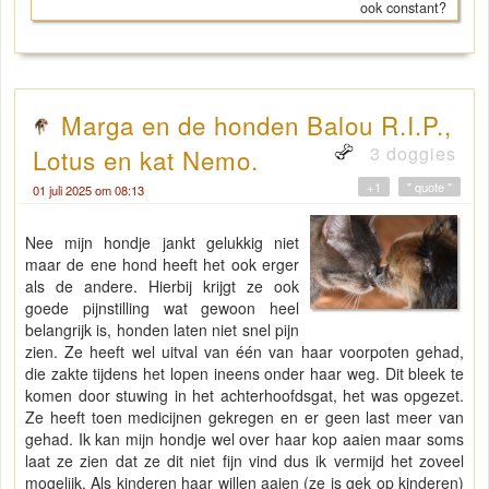
ook constant?
Marga en de honden Balou R.I.P.,
3 doggies
Lotus en kat Nemo.
+1
" quote "
01 juli 2025 om 08:13
Nee mijn hondje jankt gelukkig niet
maar de ene hond heeft het ook erger
als de andere. Hierbij krijgt ze ook
goede pijnstilling wat gewoon heel
belangrijk is, honden laten niet snel pijn
zien. Ze heeft wel uitval van één van haar voorpoten gehad,
die zakte tijdens het lopen ineens onder haar weg. Dit bleek te
komen door stuwing in het achterhoofdsgat, het was opgezet.
Ze heeft toen medicijnen gekregen en er geen last meer van
gehad. Ik kan mijn hondje wel over haar kop aaien maar soms
laat ze zien dat ze dit niet fijn vind dus ik vermijd het zoveel
mogelijk. Als kinderen haar willen aaien (ze is gek op kinderen)