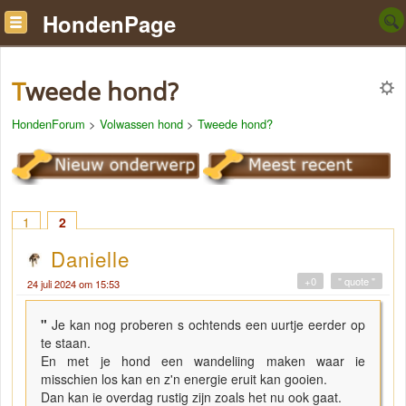
HondenPage
Tweede hond?
HondenForum
>
Volwassen hond
>
Tweede hond?
1
2
Danielle
+0
" quote "
24 juli 2024 om 15:53
"
Je kan nog proberen s ochtends een uurtje eerder op
te staan.
En met je hond een wandeliing maken waar ie
misschien los kan en z'n energie eruit kan gooien.
Dan kan ie overdag rustig zijn zoals het nu ook gaat.