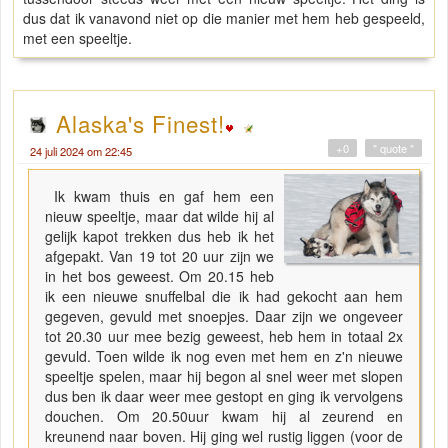
dus dat ik vanavond niet op die manier met hem heb gespeeld,
met een speeltje.
Alaska's Finest!
+0
" quote "
24 juli 2024 om 22:45
Ik kwam thuis en gaf hem een
nieuw speeltje, maar dat wilde hij al
gelijk kapot trekken dus heb ik het
afgepakt. Van 19 tot 20 uur zijn we
in het bos geweest. Om 20.15 heb
ik een nieuwe snuffelbal die ik had gekocht aan hem
gegeven, gevuld met snoepjes. Daar zijn we ongeveer
tot 20.30 uur mee bezig geweest, heb hem in totaal 2x
gevuld. Toen wilde ik nog even met hem en z'n nieuwe
speeltje spelen, maar hij begon al snel weer met slopen
dus ben ik daar weer mee gestopt en ging ik vervolgens
douchen. Om 20.50uur kwam hij al zeurend en
kreunend naar boven. Hij ging wel rustig liggen (voor de