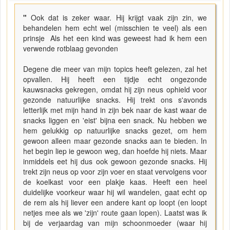
"
Ook dat is zeker waar. Hij krijgt vaak zijn zin, we
behandelen hem echt wel (misschien te veel) als een
prinsje Als het een kind was geweest had ik hem een
verwende rotblaag gevonden
Degene die meer van mijn topics heeft gelezen, zal het
opvallen. Hij heeft een tijdje echt ongezonde
kauwsnacks gekregen, omdat hij zijn neus ophield voor
gezonde natuurlijke snacks. Hij trekt ons s'avonds
letterlijk met mijn hand in zijn bek naar de kast waar de
snacks liggen en 'eist' bijna een snack. Nu hebben we
hem gelukkig op natuurlijke snacks gezet, om hem
gewoon alleen maar gezonde snacks aan te bieden. In
het begin liep ie gewoon weg, dan hoefde hij niets. Maar
inmiddels eet hij dus ook gewoon gezonde snacks. Hij
trekt zijn neus op voor zijn voer en staat vervolgens voor
de koelkast voor een plakje kaas. Heeft een heel
duidelijke voorkeur waar hij wil wandelen, gaat echt op
de rem als hij liever een andere kant op loopt (en loopt
netjes mee als we 'zijn' route gaan lopen). Laatst was ik
bij de verjaardag van mijn schoonmoeder (waar hij