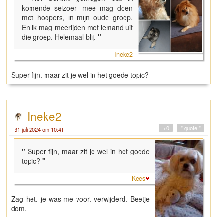
komende seizoen mee mag doen
met hoopers, in mijn oude groep.
En ik mag meerijden met iemand uit
die groep. Helemaal blij.
"
Ineke2
Super fijn, maar zit je wel in het goede topic?
Ineke2
+0
" quote "
31 juli 2024 om 10:41
"
Super fijn, maar zit je wel in het goede
topic?
"
Kees
Zag het, je was me voor, verwijderd. Beetje
dom.