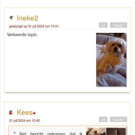
Ineke2
+0
" quote "
gewijzigd op 31 juli 2024 om 10:41
Verkeerde topic.
Kees
+0
" quote "
31 juli 2024 om 10:40
"
Net bericht gekregen dat ik