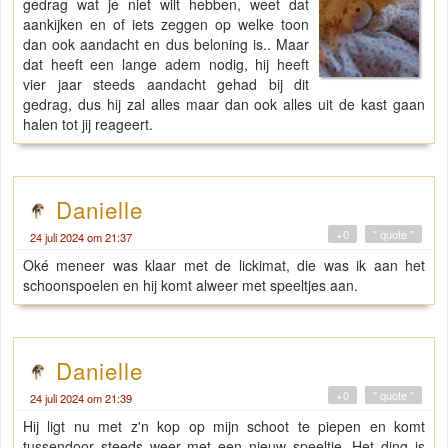
gedrag wat je niet wilt hebben, weet dat
aankijken en of iets zeggen op welke toon
dan ook aandacht en dus beloning is.. Maar
dat heeft een lange adem nodig, hij heeft
vier jaar steeds aandacht gehad bij dit
gedrag, dus hij zal alles maar dan ook alles uit de kast gaan
halen tot jij reageert.
Danielle
+0
" quote "
24 juli 2024 om 21:37
Oké meneer was klaar met de lickimat, die was ik aan het
schoonspoelen en hij komt alweer met speeltjes aan.
Danielle
+0
" quote "
24 juli 2024 om 21:39
Hij ligt nu met z'n kop op mijn schoot te piepen en komt
tussendoor steeds weer met een nieuw speeltje. Het ding is