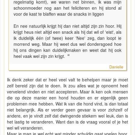
regelmatig komt), we waren net binnen, ik was mijn
schoonmoeder nog aan het feliciteren en hij stond al
voor de kast te blaffen waar de snacks in liggen
En nee natuurlijk krijgt hij dan niet altijd zijn zin hoor. Hij
krijgt heus niet altijd een snack als hij dat wil of 'eist', als
ik duidelijk één (of twee) keer 'Nee' zeg, dan loopt ie
morrend weg. Maar hij weet dus wel dondersgoed hoe
hij ons dingen kan duidelijkmaken en weet dat hij ook
heel vaak wel zijn zin krijgt.
"
Danielle
Ik denk zeker dat er heel veel valt te behelpen maar je moet
zelf bereid zijn dat te doen. Ik zou alles wat je opnoemt heel
vervelend vinden en niet accepteren. Maar ik ken ook mensen
die op deze manier een hond houden en er eigenlijk geen
problemen mee hebben. Wat ik van die hond vind, is dan totaal
niet belangrijk. Als er verder geen gevaar is voor zichzelf of
andere, en je vindt zelf dat dwingende stiekem wel leuk, dan is
het lastig te veranderen. Want dan is de vraag vooral of je het
wel wil veranderen.
Maar je mag je wel echt wat minder schuldig gaat voelen hoor,