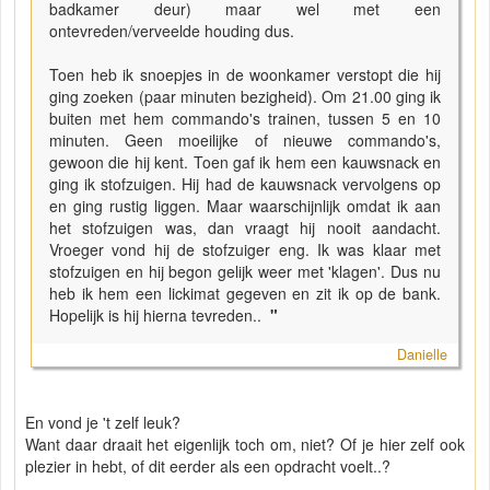
badkamer deur) maar wel met een
ontevreden/verveelde houding dus.
Toen heb ik snoepjes in de woonkamer verstopt die hij
ging zoeken (paar minuten bezigheid). Om 21.00 ging ik
buiten met hem commando's trainen, tussen 5 en 10
minuten. Geen moeilijke of nieuwe commando's,
gewoon die hij kent. Toen gaf ik hem een kauwsnack en
ging ik stofzuigen. Hij had de kauwsnack vervolgens op
en ging rustig liggen. Maar waarschijnlijk omdat ik aan
het stofzuigen was, dan vraagt hij nooit aandacht.
Vroeger vond hij de stofzuiger eng. Ik was klaar met
stofzuigen en hij begon gelijk weer met 'klagen'. Dus nu
heb ik hem een lickimat gegeven en zit ik op de bank.
Hopelijk is hij hierna tevreden..
"
Danielle
En vond je 't zelf leuk?
Want daar draait het eigenlijk toch om, niet? Of je hier zelf ook
plezier in hebt, of dit eerder als een opdracht voelt..?