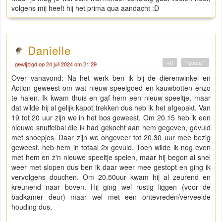
volgens mij heeft hij het prima qua aandacht :D
Danielle
+0
" quote "
gewijzigd op 24 juli 2024 om 21:29
Over vanavond: Na het werk ben ik bij de dierenwinkel en
Action geweest om wat nieuw speelgoed en kauwbotten enzo
te halen. Ik kwam thuis en gaf hem een nieuw speeltje, maar
dat wilde hij al gelijk kapot trekken dus heb ik het afgepakt. Van
19 tot 20 uur zijn we in het bos geweest. Om 20.15 heb ik een
nieuwe snuffelbal die ik had gekocht aan hem gegeven, gevuld
met snoepjes. Daar zijn we ongeveer tot 20.30 uur mee bezig
geweest, heb hem in totaal 2x gevuld. Toen wilde ik nog even
met hem en z'n nieuwe speeltje spelen, maar hij begon al snel
weer met slopen dus ben ik daar weer mee gestopt en ging ik
vervolgens douchen. Om 20.50uur kwam hij al zeurend en
kreunend naar boven. Hij ging wel rustig liggen (voor de
badkamer deur) maar wel met een ontevreden/verveelde
houding dus.