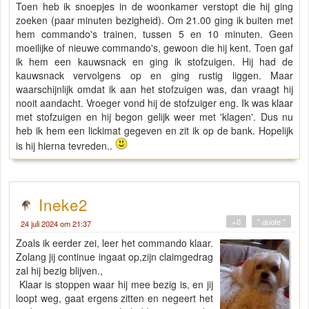
Toen heb ik snoepjes in de woonkamer verstopt die hij ging
zoeken (paar minuten bezigheid). Om 21.00 ging ik buiten met
hem commando's trainen, tussen 5 en 10 minuten. Geen
moeilijke of nieuwe commando's, gewoon die hij kent. Toen gaf
ik hem een kauwsnack en ging ik stofzuigen. Hij had de
kauwsnack vervolgens op en ging rustig liggen. Maar
waarschijnlijk omdat ik aan het stofzuigen was, dan vraagt hij
nooit aandacht. Vroeger vond hij de stofzuiger eng. Ik was klaar
met stofzuigen en hij begon gelijk weer met 'klagen'. Dus nu
heb ik hem een lickimat gegeven en zit ik op de bank. Hopelijk
is hij hierna tevreden..
Ineke2
+0
" quote "
24 juli 2024 om 21:37
Zoals ik eerder zei, leer het commando klaar.
Zolang jij continue ingaat op,zijn claimgedrag
zal hij bezig blijven.,
Klaar is stoppen waar hij mee bezig is, en jij
loopt weg, gaat ergens zitten en negeert het