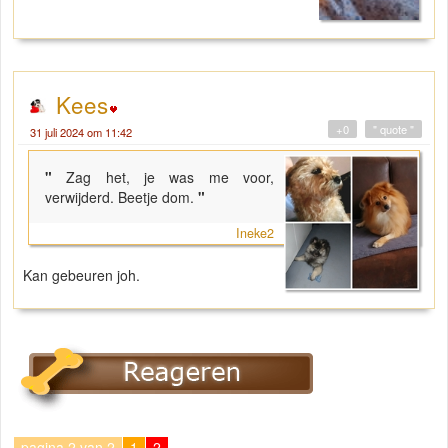
Kees
+0
" quote "
31 juli 2024 om 11:42
"
Zag het, je was me voor,
verwijderd. Beetje dom.
"
Ineke2
Kan gebeuren joh.
pagina 2 van 2
1
2