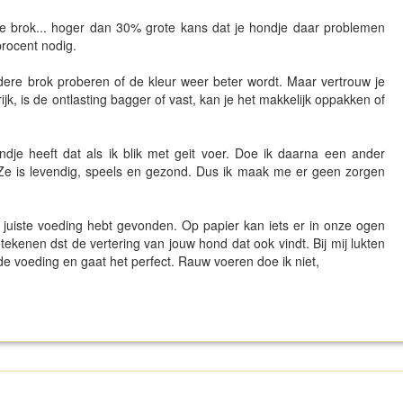
iwe brok... hoger dan 30% grote kans dat je hondje daar problemen
rocent nodig.
andere brok proberen of de kleur weer beter wordt. Maar vertrouw je
ijk, is de ontlasting bagger of vast, kan je het makkelijk oppakken of
ndje heeft dat als ik blik met geit voer. Doe ik daarna een ander
 Ze is levendig, speels en gezond. Dus ik maak me er geen zorgen
 juiste voeding hebt gevonden. Op papier kan iets er in onze ogen
etekenen dst de vertering van jouw hond dat ook vindt. Bij mij lukten
de voeding en gaat het perfect. Rauw voeren doe ik niet,