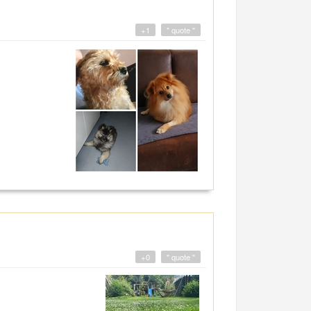
+1
" quote "
+0
" quote "