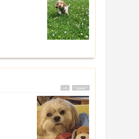
+0
" quote "