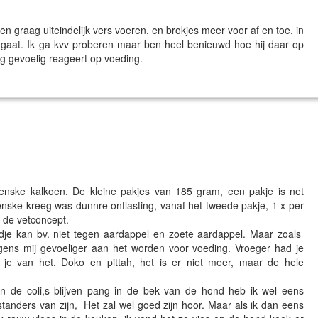
en graag uiteindelijk vers voeren, en brokjes meer voor af en toe, in
s gaat. Ik ga kvv proberen maar ben heel benieuwd hoe hij daar op
erg gevoelig reageert op voeding.
 renske kalkoen. De kleine pakjes van 185 gram, een pakje is net
enske kreeg was dunnre ontlasting, vanaf het tweede pakje, 1 x per
p de vetconcept.
ndje kan bv. niet tegen aardappel en zoete aardappel. Maar zoals
lgens mij gevoeliger aan het worden voor voeding. Vroeger had je
je van het. Doko en pittah, het is er niet meer, maar de hele
en de coli,s blijven pang in de bek van de hond heb ik wel eens
standers van zijn, Het zal wel goed zijn hoor. Maar als ik dan eens