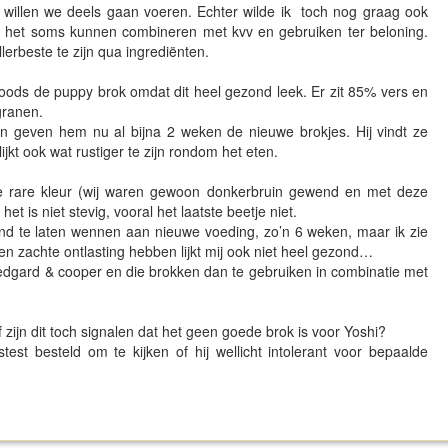
t willen we deels gaan voeren. Echter wilde ik toch nog graag ook
 het soms kunnen combineren met kvv en gebruiken ter beloning.
erbeste te zijn qua ingrediënten.
oods de puppy brok omdat dit heel gezond leek. Er zit 85% vers en
granen.
n geven hem nu al bijna 2 weken de nieuwe brokjes. Hij vindt ze
ijkt ook wat rustiger te zijn rondom het eten.
ele rare kleur (wij waren gewoon donkerbruin gewend en met deze
 het is niet stevig, vooral het laatste beetje niet.
ond te laten wennen aan nieuwe voeding, zo’n 6 weken, maar ik zie
ken zachte ontlasting hebben lijkt mij ook niet heel gezond…
r edgard & cooper en die brokken dan te gebruiken in combinatie met
 zijn dit toch signalen dat het geen goede brok is voor Yoshi?
st besteld om te kijken of hij wellicht intolerant voor bepaalde