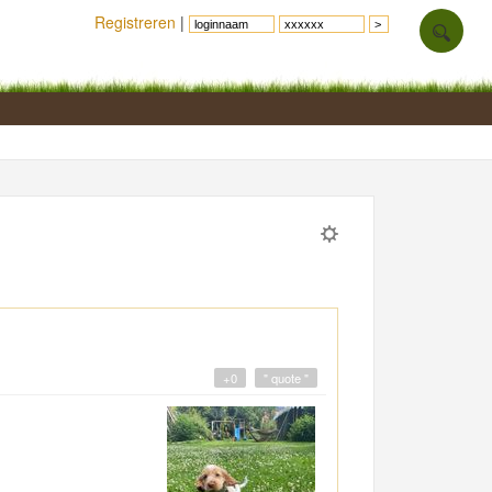
Registreren
|
+0
" quote "