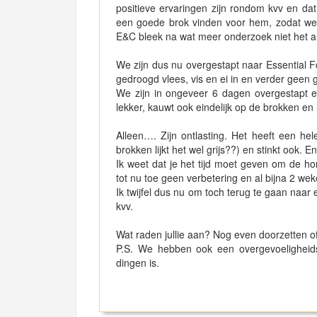
positieve ervaringen zijn rondom kvv en da
een goede brok vinden voor hem, zodat we
E&C bleek na wat meer onderzoek niet het all
We zijn dus nu overgestapt naar Essential F
gedroogd vlees, vis en ei in en verder geen 
We zijn in ongeveer 6 dagen overgestapt e
lekker, kauwt ook eindelijk op de brokken en l
Alleen…. Zijn ontlasting. Het heeft een h
brokken lijkt het wel grijs??) en stinkt ook. En
Ik weet dat je het tijd moet geven om de h
tot nu toe geen verbetering en al bijna 2 we
Ik twijfel dus nu om toch terug te gaan naa
kvv.
Wat raden jullie aan? Nog even doorzetten of
P.S. We hebben ook een overgevoeligheidste
dingen is.