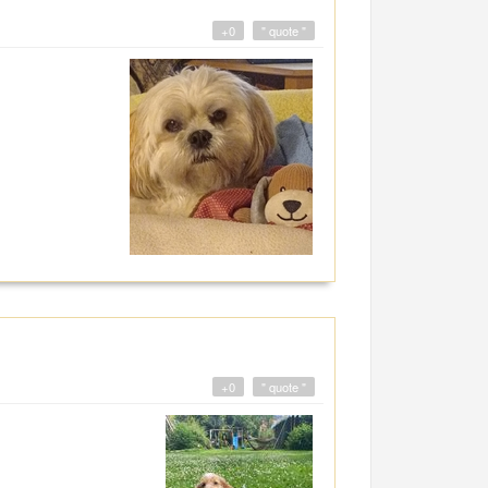
+0
" quote "
+0
" quote "