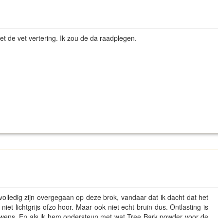
t de vet vertering. Ik zou de da raadplegen.
olledig zijn overgegaan op deze brok, vandaar dat ik dacht dat het
et lichtgrijs ofzo hoor. Maar ook niet echt bruin dus. Ontlasting is
trouwens. En als ik hem ondersteun met wat Tree Bark powder voor de