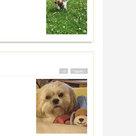
+0
" quote "