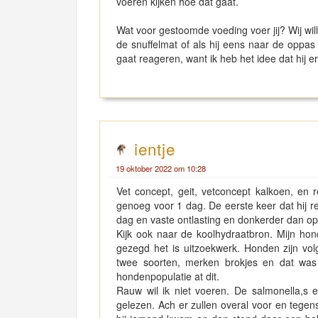
voeren kijken hoe dat gaat.
Wat voor gestoomde voeding voer jij? Wij will
de snuffelmat of als hij eens naar de oppa
gaat reageren, want ik heb het idee dat hij 
ientje
19 oktober 2022 om 10:28
Vet concept, geit, vetconcept kalkoen, en
genoeg voor 1 dag. De eerste keer dat hij r
dag en vaste ontlasting en donkerder dan o
Kijk ook naar de koolhydraatbron. Mijn ho
gezegd het is uitzoekwerk. Honden zijn vo
twee soorten, merken brokjes en dat was 
hondenpopulatie at dit.
Rauw wil ik niet voeren. De salmonella,s 
gelezen. Ach er zullen overal voor en tegen