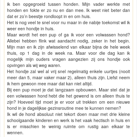
ik ben opgegroeid tussen honden. Mijn vader werkte met
honden en fokte er zo nu en dan mee. Ik weet niet beter dan
dat er zo’n beestje rondloopt in en om huis.
Het is nog veel te snel voor nu maar in de nabije toekomst wil ik
weer een hondje in huis.
Maar wordt het een pup of ga ik voor een volwassen hond?
Allebei hebben flink wat aandacht nodig, zeker in het begin.
Mijn man en ik zijn afwisselend van elkaar bijna de hele week
thuis, op 1 dag in de week na. Maar voor die dag kan ik
mogelijk mijn ouders vragen aangezien zij ons hondje ook
opvingen als wij weg waren.
Het hondje zal wel al vrij snel regelmatig enkele uurtjes (nooit
meer dan 5, maar vaker maar 2), alleen thuis zijn. Liefst neem
ik hem gewoon mee maar dat kan niet altijd.
Bij een pup moet je dat langzaam opbouwen. Maar stel dat je
een volwassen hond hebt die het gewend is om alleen thuis te
zijn? Hoeveel tijd moet je er voor uit trekken om een nieuwe
hond in je dagelijkse gezinsroutine mee te kunnen nemen?
Ik wil de hond absoluut niet tekort doen maar met drie kleine
schoolgaande kinderen en werk is het vaak hectisch in huis en
is er misschien te weinig ruimte om rustig aan elkaar te
wennen.