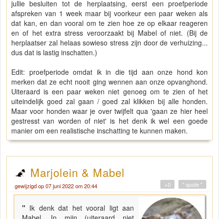
jullie besluiten tot de herplaatsing, eerst een proefperiode
afspreken van 1 week maar bij voorkeur een paar weken als
dat kan, en dan vooral om te zien hoe ze op elkaar reageren
en of het extra stress veroorzaakt bij Mabel of niet. (Bij de
herplaatser zal helaas sowieso stress zijn door de verhuizing...
dus dat is lastig inschatten.)
Edit: proefperiode omdat ik in die tijd aan onze hond kon
merken dat ze echt nooit ging wennen aan onze opvanghond.
Uiteraard is een paar weken niet genoeg om te zien of het
uiteindelijk goed zal gaan / goed zal klikken bij alle honden.
Maar voor honden waar je over twijfelt qua 'gaan ze hier heel
gestresst van worden of niet' is het denk ik wel een goede
manier om een realistische inschatting te kunnen maken.
Marjolein & Mabel
+0
" quote "
gewijzigd op 07 juni 2022 om 20:44
"
Ik denk dat het vooral ligt aan
Mabel. In mijn (uiteraard niet