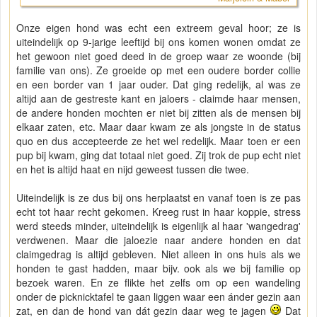
Onze eigen hond was echt een extreem geval hoor; ze is
uiteindelijk op 9-jarige leeftijd bij ons komen wonen omdat ze
het gewoon niet goed deed in de groep waar ze woonde (bij
familie van ons). Ze groeide op met een oudere border collie
en een border van 1 jaar ouder. Dat ging redelijk, al was ze
altijd aan de gestreste kant en jaloers - claimde haar mensen,
de andere honden mochten er niet bij zitten als de mensen bij
elkaar zaten, etc. Maar daar kwam ze als jongste in de status
quo en dus accepteerde ze het wel redelijk. Maar toen er een
pup bij kwam, ging dat totaal niet goed. Zij trok de pup echt niet
en het is altijd haat en nijd geweest tussen die twee.
Uiteindelijk is ze dus bij ons herplaatst en vanaf toen is ze pas
echt tot haar recht gekomen. Kreeg rust in haar koppie, stress
werd steeds minder, uiteindelijk is eigenlijk al haar 'wangedrag'
verdwenen. Maar die jaloezie naar andere honden en dat
claimgedrag is altijd gebleven. Niet alleen in ons huis als we
honden te gast hadden, maar bijv. ook als we bij familie op
bezoek waren. En ze flikte het zelfs om op een wandeling
onder de picknicktafel te gaan liggen waar een ánder gezin aan
zat, en dan de hond van dát gezin daar weg te jagen
Dat