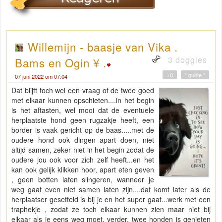
Willemijn - baasje van Vika .
3 doggies
Bams en Ogin ¥ .
+0
" quote "
07 juni 2022 om 07:04
Dat blijft toch wel een vraag of de twee goed
met elkaar kunnen opschieten....in het begin
is het aftasten, wel mooi dat de eventuele
herplaatste hond geen rugzakje heeft, een
border is vaak gericht op de baas.....met de
oudere hond ook dingen apart doen, niet
altijd samen, zeker niet in het begin zodat de
oudere jou ook voor zich zelf heeft...en het
kan ook gelijk klikken hoor, apart eten geven
, geen botten laten slingeren, wanneer je
weg gaat even niet samen laten zijn....dat komt later als de
herplaatser gesetteld is bij je en het super gaat...werk met een
traphekje , zodat ze toch elkaar kunnen zien maar niet bij
elkaar als je eens weg moet, verder, twee honden is genieten