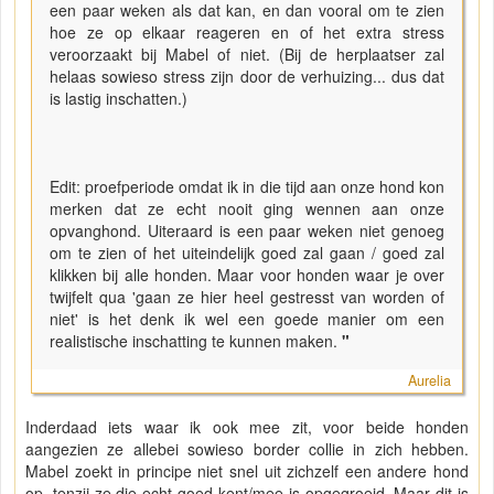
een paar weken als dat kan, en dan vooral om te zien
hoe ze op elkaar reageren en of het extra stress
veroorzaakt bij Mabel of niet. (Bij de herplaatser zal
helaas sowieso stress zijn door de verhuizing... dus dat
is lastig inschatten.)
Edit: proefperiode omdat ik in die tijd aan onze hond kon
merken dat ze echt nooit ging wennen aan onze
opvanghond. Uiteraard is een paar weken niet genoeg
om te zien of het uiteindelijk goed zal gaan / goed zal
klikken bij alle honden. Maar voor honden waar je over
twijfelt qua 'gaan ze hier heel gestresst van worden of
niet' is het denk ik wel een goede manier om een
realistische inschatting te kunnen maken.
"
Aurelia
Inderdaad iets waar ik ook mee zit, voor beide honden
aangezien ze allebei sowieso border collie in zich hebben.
Mabel zoekt in principe niet snel uit zichzelf een andere hond
op, tenzij ze die echt goed kent/mee is opgegroeid. Maar dit is