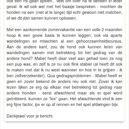
ook een rol gaan spelen.. Veel om over na te denken in ieder
geval. Ik wil ook wel met het baasje bespreken - mochten de
honden na een (niet al te lange) tijd echt gewoon niet matchen,
of we dit dan samen kunnen oplossen.
Met een aankomende zomervakantie van een volle 2 maanden
hoop ik een goeie basis te kunnen leggen, ook via aparte
wandelingen en misschien al een gehoorzaamheidscursus.
Aan de andere kant, zou de hond ook kunnen leren van
wandelingen samen met betrekking tot het gedrag van de
andere hond? Mabel heeft daar veel aan gehad toen ze nog
een pup was, en zelf is ze nu ook flink stabiel (al heeft dit ook
te maken met dat ik nu weet wanneer en hoe in te grijpen - ik
ben zelfverzekerder). Qua gedragsproblemen - Mabel heeft er
geen en zover bekend de andere reu ook niet. Zover ik kan
lezen lijken ze erg op elkaar met betrekking tot gedrag naar
andere honden - eerst afwachtend maar als er spel word
geïnitieerd, kunnen ze "los" gaan. Het afwachtende vind ik een
erg fijne factor, ipv er op af rennen en het spel afdwingen bijv.
Dankjewel voor je bericht.