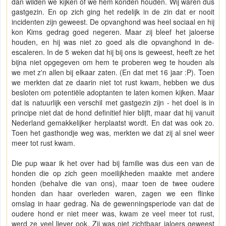
dan wilden we kijken of we hem konden houden. Wij waren dus
gastgezin. En op zich ging het redelijk in de zin dat er nooit
incidenten zijn geweest. De opvanghond was heel sociaal en hij
kon Kims gedrag goed negeren. Maar zij bleef het jaloerse
houden, en hij was niet zo goed als die opvanghond in de-
escaleren. In de 5 weken dat hij bij ons is geweest, heeft ze het
bijna niet opgegeven om hem te proberen weg te houden als
we met z'n allen bij elkaar zaten. (En dat met 16 jaar :P). Toen
we merkten dat ze daarin niet tot rust kwam, hebben we dus
besloten om potentiële adoptanten te laten komen kijken. Maar
dat is natuurlijk een verschil met gastgezin zijn - het doel is in
principe niet dat de hond definitief hier blijft, maar dat hij vanuit
Nederland gemakkelijker herplaatst wordt. En dat was ook zo.
Toen het gasthondje weg was, merkten we dat zij al snel weer
meer tot rust kwam.
Die pup waar ik het over had bij familie was dus een van de
honden die op zich geen moeilijkheden maakte met andere
honden (behalve die van ons), maar toen de twee oudere
honden dan haar overleden waren, zagen we een flinke
omslag in haar gedrag. Na de gewenningsperiode van dat de
oudere hond er niet meer was, kwam ze veel meer tot rust,
werd ze veel liever ook. Zij was niet zichtbaar jaloers geweest