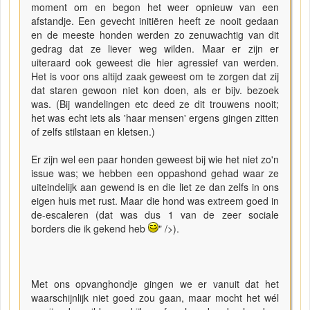
moment om en begon het weer opnieuw van een
afstandje. Een gevecht initiëren heeft ze nooit gedaan
en de meeste honden werden zo zenuwachtig van dit
gedrag dat ze liever weg wilden. Maar er zijn er
uiteraard ook geweest die hier agressief van werden.
Het is voor ons altijd zaak geweest om te zorgen dat zij
dat staren gewoon niet kon doen, als er bijv. bezoek
was. (Bij wandelingen etc deed ze dit trouwens nooit;
het was echt iets als 'haar mensen' ergens gingen zitten
of zelfs stilstaan en kletsen.)
Er zijn wel een paar honden geweest bij wie het niet zo'n
issue was; we hebben een oppashond gehad waar ze
uiteindelijk aan gewend is en die liet ze dan zelfs in ons
eigen huis met rust. Maar die hond was extreem goed in
de-escaleren (dat was dus 1 van de zeer sociale
borders die ik gekend heb
" />).
Met ons opvanghondje gingen we er vanuit dat het
waarschijnlijk niet goed zou gaan, maar mocht het wél