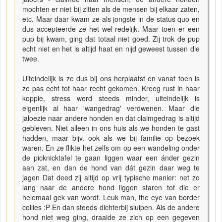
mochten er niet bij zitten als de mensen bij elkaar zaten,
etc. Maar daar kwam ze als jongste in de status quo en
dus accepteerde ze het wel redelijk. Maar toen er een
pup bij kwam, ging dat totaal niet goed. Zij trok de pup
echt niet en het is altijd haat en nijd geweest tussen die
twee.
Uiteindelijk is ze dus bij ons herplaatst en vanaf toen is
ze pas echt tot haar recht gekomen. Kreeg rust in haar
koppie, stress werd steeds minder, uiteindelijk is
eigenlijk al haar 'wangedrag' verdwenen. Maar die
jaloezie naar andere honden en dat claimgedrag is altijd
gebleven. Niet alleen in ons huis als we honden te gast
hadden, maar bijv. ook als we bij familie op bezoek
waren. En ze flikte het zelfs om op een wandeling onder
de picknicktafel te gaan liggen waar een ánder gezin
aan zat, en dan de hond van dát gezin daar weg te
jagen Dat deed zij altijd op vrij typische manier: net zo
lang naar de andere hond liggen staren tot die er
helemaal gek van wordt. Leuk man, the eye van border
collies :P En dan steeds dichterbij sluipen. Als de andere
hond niet weg ging, draaide ze zich op een gegeven