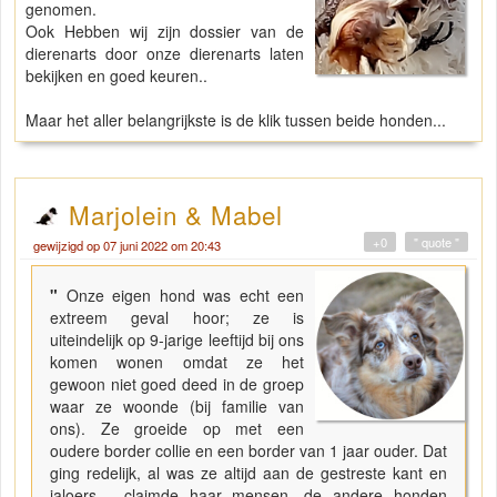
genomen.
Ook Hebben wij zijn dossier van de
dierenarts door onze dierenarts laten
bekijken en goed keuren..
Maar het aller belangrijkste is de klik tussen beide honden...
Marjolein & Mabel
+0
" quote "
gewijzigd op 07 juni 2022 om 20:43
"
Onze eigen hond was echt een
extreem geval hoor; ze is
uiteindelijk op 9-jarige leeftijd bij ons
komen wonen omdat ze het
gewoon niet goed deed in de groep
waar ze woonde (bij familie van
ons). Ze groeide op met een
oudere border collie en een border van 1 jaar ouder. Dat
ging redelijk, al was ze altijd aan de gestreste kant en
jaloers - claimde haar mensen, de andere honden