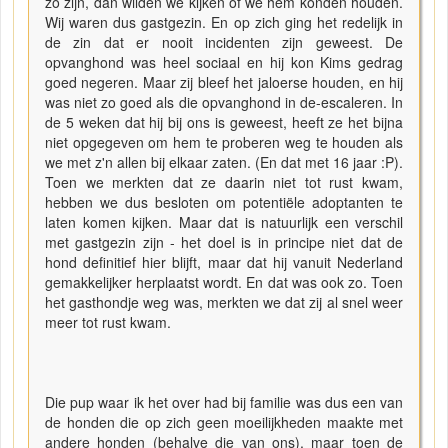
zo zijn, dan wilden we kijken of we hem konden houden.
Wij waren dus gastgezin. En op zich ging het redelijk in
de zin dat er nooit incidenten zijn geweest. De
opvanghond was heel sociaal en hij kon Kims gedrag
goed negeren. Maar zij bleef het jaloerse houden, en hij
was niet zo goed als die opvanghond in de-escaleren. In
de 5 weken dat hij bij ons is geweest, heeft ze het bijna
niet opgegeven om hem te proberen weg te houden als
we met z'n allen bij elkaar zaten. (En dat met 16 jaar :P).
Toen we merkten dat ze daarin niet tot rust kwam,
hebben we dus besloten om potentiële adoptanten te
laten komen kijken. Maar dat is natuurlijk een verschil
met gastgezin zijn - het doel is in principe niet dat de
hond definitief hier blijft, maar dat hij vanuit Nederland
gemakkelijker herplaatst wordt. En dat was ook zo. Toen
het gasthondje weg was, merkten we dat zij al snel weer
meer tot rust kwam.
Die pup waar ik het over had bij familie was dus een van
de honden die op zich geen moeilijkheden maakte met
andere honden (behalve die van ons), maar toen de