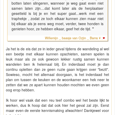
botten laten slingeren, wanneer je weg gaat even niet
samen laten zijn....dat komt later als de herplaatser
gesetteld is bij je en het super gaat...werk met een
traphekje , zodat ze toch elkaar kunnen zien maar niet
bij elkaar als je eens weg moet, verder, twee honden is
genieten hoor, ze hebben elkaar, geef het de tijd.
"
Willemijn _ baasje van Ozjin _ Bams ¥ .
Ja het is de eis dat ze in ieder geval tijdens de wandeling al wel
een beetje met elkaar kunnen opschieten, samen spelen is
leuk maar als ze ook gewoon lekker rustig samen kunnen
wandelen ben ik helemaal blij. En inderdaad moet je dan
continu opletten dan ze geen ruzie gaan krijgen over "bezit".
Sowieso, mocht het allemaal doorgaan, is het inderdaad het
plan om tussen de keuken en de woonkamer een hek neer te
zetten dat we ze apart kunnen houden mochten we even geen
oog erop hebben.
Ik hoor wel vaak dat een reu teef combo wel het beste lijkt te
werken, dus ik hoop dat dat ook hier het geval zal zijn. Eerst
maar even de eerste kennismaking afwachten! Dankjewel voor