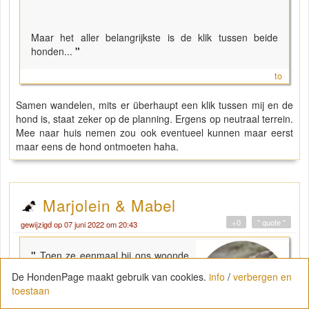
Maar het aller belangrijkste is de klik tussen beide
honden...
"
to
Samen wandelen, mits er überhaupt een klik tussen mij en de
hond is, staat zeker op de planning. Ergens op neutraal terrein.
Mee naar huis nemen zou ook eventueel kunnen maar eerst
maar eens de hond ontmoeten haha.
Marjolein & Mabel
+0
" quote "
gewijzigd op 07 juni 2022 om 20:43
"
Toen ze eenmaal bij ons woonde
was het geen probleem meer, al
De HondenPage maakt gebruik van cookies.
info
/
verbergen en
moesten we het uiteraard wel
toestaan
managen in geval van bezoek met