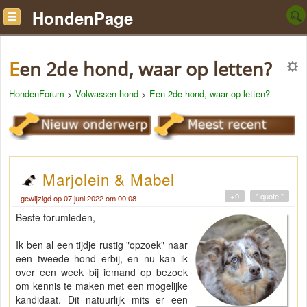
HondenPage
Een 2de hond, waar op letten?
HondenForum
>
Volwassen hond
>
Een 2de hond, waar op letten?
Marjolein & Mabel
+0
" quote "
gewijzigd op 07 juni 2022 om 00:08
Beste forumleden,
Ik ben al een tijdje rustig "opzoek" naar
een tweede hond erbij, en nu kan ik
over een week bij iemand op bezoek
om kennis te maken met een mogelijke
kandidaat. Dit natuurlijk mits er een