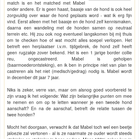
match is en het matched met Mabel
onder andere. Er is geen haast, baasje van de hond is ook heel
zorgvuldig over waar de hond geplaats word - wat ik erg fijn
vind. Eerst alleen met het baasje en de hond zelf kennismaken,
daarna een wandeling met de honden samen op neutraal
terrein etc. Hij zou ook nog eventueel langskomen bij mij thuis
om te checken hoe of wat mocht alles soepel verlopen. Het
betreft een herplaatser i.v.m. tijdgebrek, de hond zelf heeft
geen rugzakje zover bekend. Het is een 1 jarige border collie
reu, ongecastreerd. Mabel is geholpen
(baarmoederontsteking), en ik ben in principe niet van plan te
castreren als het niet (medisch/gedrag) nodig is. Mabel wordt
in december dit jaar 7 jaar.
Niks is zeker, verre van, maar om alsnog goed voorbereid te
zijn vraag ik het volgende: Wat zijn belangrijke punten om mee
te nemen en om op te letten wanneer je een tweede hond
aanschaft? En na de aanschaf, betreft de relatie tussen de
twee honden?
Mocht het doorgaan, verwacht ik dat Mabel toch wel een beetje
jaloezie zal vertonen - al is ze naarmate ze ouder wordt steeds