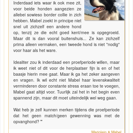
Inderdaad iets waar ik ook mee zit,
voor beide honden aangezien ze
allebei sowieso border collie in zich
hebben. Mabel zoekt in principe niet
snel uit zichzelf een andere hond
op, tenzij ze die echt goed kent/mee is opgegroeid.
Maar dit is dan vooral buitenshuis... Ze kan zichzelf
prima alleen vermaken, een tweede hond is niet "nodig"
voor haar als het ware.
Idealiter zou ik inderdaad een proefperiode willen, maar
ik weet niet of dit voor de herplaatser fijn is en of het
baasje hierin mee gaat. Maar ik ga het zeker aangeven
en vragen. Ik wil echt niet Mabel haar levenskwaliteit
verminderen door constante stress eraan toe te voegen,
Mabel gaat altijd voor. Tuurlijk zal het in het begin even
spannend zijn, maar dit moet uiteindelijk wel weg gaan.
Wat heb je zelf kunnen merken tijdens die proefperiode
dat het geen match/geen gewenning was met de
opvanghond?
"
Marjolein & Mabel