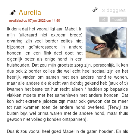
3 doggies
Aurelia
+0
" quote "
gewijzigd op 07 juni 2022 om 14:50
Ik denk dat het vooral ligt aan Mabel. In
mijn (uiteraard niet extreem brede)
ervaring zijn veel border collies niet
bijzonder geïnteresseerd in andere
honden, en een flink deel doet het
eigenlijk beter als enige hond in een
huishouden. Dat zou mijn grootste zorg zijn, persoonlijk. Ik ken
dus ook 2 border collies die wel echt heel sociaal zijn en het
heerlijk vinden om samen met een andere hond te wonen,
maar alle andere die ik echt van dichtbij gekend heb (stuk of 5)
kwamen het beste tot hun recht alleen / hadden op bepaalde
vlakken moeite met het samenleven met andere honden. Dat
kon echt extreme jaloezie zijn maar ook gewoon dat ze meer
tot rust kwamen toen de andere hond overleed. (Terwijl ze
buiten bijv. wel prima waren met de andere hond, maar thuis
gewoon niet volledig konden ontspannen).
Dus ik zou vooral heel goed Mabel in de gaten houden. En als