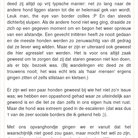
deed zij altijd op vrij typische manier: net zo lang naar de
andere hond liggen staren tot die er helemaal gek van wordt.
Leuk man, the eye van border collies :P En dan steeds
dichterbij sluipen. Als de andere hond niet weg ging, draaide ze
zich op een gegeven moment om en begon het weer opnieuw
van een afstandje. Een gevecht initiëren heeft ze nooit gedaan
en de meeste honden werden zo zenuwachtig van dit gedrag
dat ze liever weg wilden. Maar er zijn er uiteraard ook geweest
die hier agressief van werden. Het is voor ons altijd zaak
geweest om te zorgen dat zij dat staren gewoon niet kon doen,
als er bijv. bezoek was. (Bij wandelingen etc deed ze dit
trouwens nooit; het was echt iets als 'haar mensen' ergens
gingen zitten of zelfs stilstaan en kletsen.)
Er zijn wel een paar honden geweest bij wie het niet zo'n issue
was; we hebben een oppashond gehad waar ze uiteindelijk aan
gewend is en die liet ze dan zelfs in ons eigen huis met rust.
Maar die hond was extreem goed in de-escaleren (dat was dus
1 van de zeer sociale borders die ik gekend heb ;)).
Met ons opvanghondje gingen we er vanuit dat het
waarschijnlijk niet goed zou gaan, maar mocht het wél zo zijn,