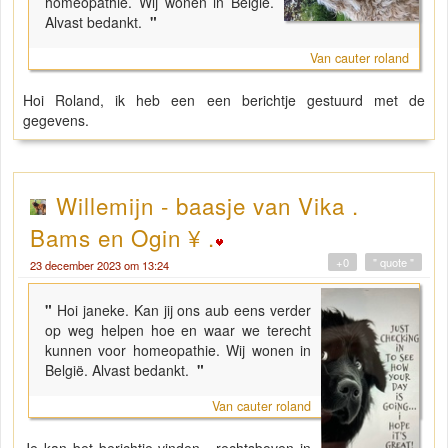
homeopathie. Wij wonen in België.
Alvast bedankt.
"
Van cauter roland
Hoi Roland, ik heb een een berichtje gestuurd met de
gegevens.
Willemijn - baasje van Vika .
Bams en Ogin ¥ .
+0
" quote "
23 december 2023 om 13:24
"
Hoi janeke. Kan jij ons aub eens verder
op weg helpen hoe en waar we terecht
kunnen voor homeopathie. Wij wonen in
België. Alvast bedankt.
"
Van cauter roland