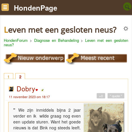
HondenPage
Leven met een gesloten neus?
HondenForum
>
Diagnose en Behandeling
>
Leven met een gesloten
neus?
1
2
Dobry
+0
" quote "
11 november 2023 om 18:17
"
We zijn inmiddels bijna 2 jaar
verder en ik wilde graag nog even
een update sturen. Want het goede
nieuws is dat Bink nog steeds leeft.