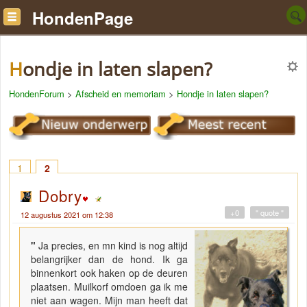
HondenPage
Hondje in laten slapen?
HondenForum
>
Afscheid en memoriam
>
Hondje in laten slapen?
1
2
Dobry
+0
" quote "
12 augustus 2021 om 12:38
"
Ja precies, en mn kind is nog altijd
belangrijker dan de hond. Ik ga
binnenkort ook haken op de deuren
plaatsen. Muilkorf omdoen ga ik me
niet aan wagen. Mijn man heeft dat