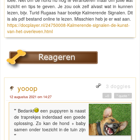
idee. Niet om de hond nu nog te veranderen maar om jullie wat
inzicht en tips te geven. Je zou ook zelf alvast wat in kunnen
lezen, bijv. Turid Rugaas haar boekje Kalmerende Signalen. Dit
is als pdf bestand online te lezen. Misschien heb je er wat aan.
https://docplayer.nl/24750008-Kalmerende-signalen-de-kunst-
van-het-overleven.html
3 doggies
yooop
+0
" quote "
12 augustus 2021 om 14:27
"
Bedankt
een puppyren is naast
de traprekjes inderdaad een goede
oplossing. Zo kan de hond + baby
samen onder toezicht in de tuin zijn
"