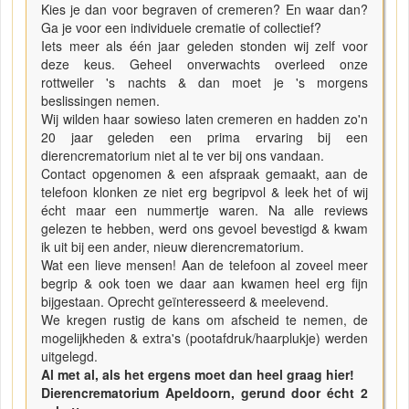
Kies je dan voor begraven of cremeren? En waar dan?
Ga je voor een individuele crematie of collectief?
Iets meer als één jaar geleden stonden wij zelf voor
deze keus. Geheel onverwachts overleed onze
rottweiler 's nachts & dan moet je 's morgens
beslissingen nemen.
Wij wilden haar sowieso laten cremeren en hadden zo'n
20 jaar geleden een prima ervaring bij een
dierencrematorium niet al te ver bij ons vandaan.
Contact opgenomen & een afspraak gemaakt, aan de
telefoon klonken ze niet erg begripvol & leek het of wij
écht maar een nummertje waren. Na alle reviews
gelezen te hebben, werd ons gevoel bevestigd & kwam
ik uit bij een ander, nieuw dierencrematorium.
Wat een lieve mensen! Aan de telefoon al zoveel meer
begrip & ook toen we daar aan kwamen heel erg fijn
bijgestaan. Oprecht geïnteresseerd & meelevend.
We kregen rustig de kans om afscheid te nemen, de
mogelijkheden & extra's (pootafdruk/haarplukje) werden
uitgelegd.
Al met al, als het ergens moet dan heel graag hier!
Dierencrematorium Apeldoorn, gerund door écht 2