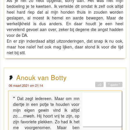
Als je het zo hebt opgevat, sorry dan. Het was niet mijn
bedoeling je te kwetsen. Ik vertelde dit omdat ik zelf ook altijd
heel hard riep dat al mijn honden thuis in zouden worden
geslapen, al moest ik hemel en aarde bewegen. Maar de
werkelijkheid is dus anders. En daar houdt je een heel
vervelend gevoel aan over, zeker bij degene die angst hadden
voor de DA.
En er zijn inderdaad altijd uitzonderingen, dat snap ik nu ook,
maar hoe naïef het ook mag lijken, daar stond ik voor die tijd
niet bij stil.
Anouk van Botty
+0
" quote "
06 maart 2021 om 21:14
"
Dat zegt iedereen. Maar om mn
diertje in een potje te houden voor
mijn eigen gewin vind ik altijd
zo.....mweh. Hij hoort vrij te zijn, op
zijn favoriete plekken. Zo had ik het
me voorgenomen. Maar ben