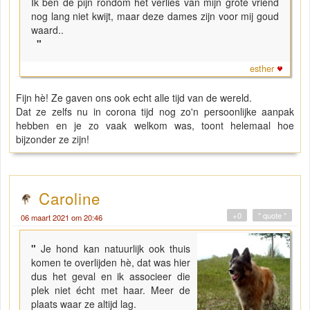
Ik ben de pijn rondom het verlies van mijn grote vriend
nog lang niet kwijt, maar deze dames zijn voor mij goud
waard..
"
esther
Fijn hè! Ze gaven ons ook echt alle tijd van de wereld.
Dat ze zelfs nu in corona tijd nog zo'n persoonlijke aanpak
hebben en je zo vaak welkom was, toont helemaal hoe
bijzonder ze zijn!
Caroline
+0
" quote "
06 maart 2021 om 20:46
"
Je hond kan natuurlijk ook thuis
komen te overlijden hè, dat was hier
dus het geval en ik associeer die
plek niet écht met haar. Meer de
plaats waar ze altijd lag.