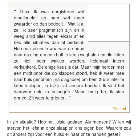
"
Thnx. Ik was eergisteren wat
emotioneler en nam wel meer
zwaarder op dan bedoelt . Wat ik al
zei, ik zeer pragmatisch zijn en ik
weeg altijd alles tegen elkaar af en
heb alle situaties dan al bedacht.
Heb een vriendin waarvan de hond
naar da ging om een bult te laten weghalen en die lieten
ze niet meer wakker worden, helemaal intern
verkankerd. De enige keus is dat. Maar mijn herder, met
een mildtumor die op klappen stond, heb ik weer mee
naar huis genomen (na diagnose) om hem 3 uur later te
laten inslapen, in bijzijn vd andere honden. Ik vind het
daarvoor ook zo belangrijk. Maar jemig he, ik stop
ermee. Zit weer te grienen.
"
Chantal
In z'n situatie? Heb het juiste gedaan. Als mensen? Willen wij
sterven het liefst in onze slaap en ons eigen bed. Waarom zou
dit anders zijn voor een huisdier naar onze handen gezet?