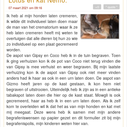
+0
" quote "
07 maart 2021 om 09:16
Ik heb al mijn honden laten cremeren,
ik wilde dit individueel laten doen maar
de man van het crematorium waar ik ze
heb laten cremeren heeft mij weten te
overtuigen dat alle dieren bij hun zo wie
zo individueel op een plaat gecremeerd
worden.
De aspot van Gipsy en Coco heb ik in de tuin begraven. Toen
ik ging verhuizen kon ik de pot van Coco niet terug vinden die
van Gipsy is mee verhuist en weer begraven. Bij mijn laatste
verhuizing kon ik de aspot van Gipsy ook niet meer vinden
anders had ik haar as ook in een urn laten doen. De aspot van
Gizmo heeft jaren op de kast gestaan, ik kon hem niet
begraven of uitstrooien. Uiteindelijk heb ik zijn as in een antieke
tabakspot laten doen die hier op de kast staat. Mowgli is ook
gecremeerd, haar as heb ik in een urn laten doen. Als ik zelf
kom te overleiden wil ik dat het as van mijn honden en kat met
mij meegaat. Deze wens heb ik samen met mijn andere
begrafeniswensen op papier gezet en dit formulier zit bij mijn
begrafenispolis, mijn kinderen weten hier van.