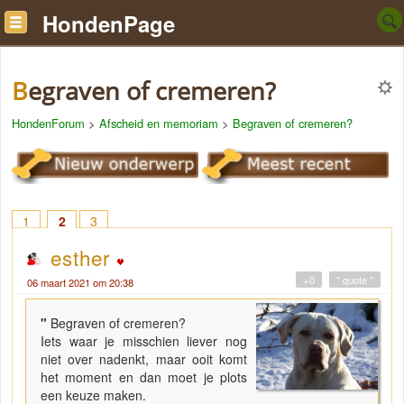
HondenPage
Begraven of cremeren?
HondenForum
>
Afscheid en memoriam
>
Begraven of cremeren?
1
2
3
esther
+0
" quote "
06 maart 2021 om 20:38
"
Begraven of cremeren?
Iets waar je misschien liever nog
niet over nadenkt, maar ooit komt
het moment en dan moet je plots
een keuze maken.