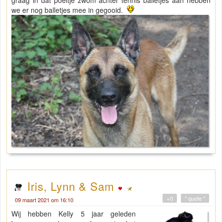
graag in dat poeltje zwom achter tennis balletjes aan hebben
we er nog balletjes mee in gegooid.
Iris, Lynn & Sam
+0
" quote "
09 maart 2021 om 16:10
Wij hebben Kelly 5 jaar geleden