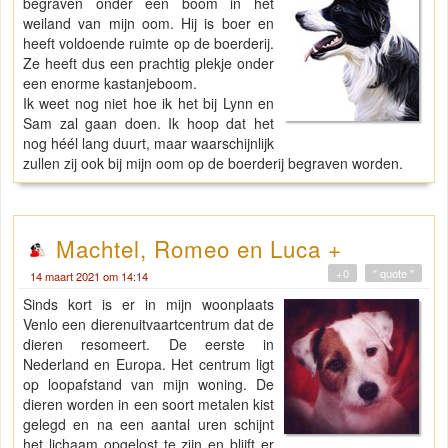
begraven onder een boom in het
weiland van mijn oom. Hij is boer en
heeft voldoende ruimte op de boerderij.
Ze heeft dus een prachtig plekje onder
een enorme kastanjeboom.
Ik weet nog niet hoe ik het bij Lynn en
Sam zal gaan doen. Ik hoop dat het
nog héél lang duurt, maar waarschijnlijk
zullen zij ook bij mijn oom op de boerderij begraven worden.
Machtel, Romeo en Luca +
+0
" quote "
14 maart 2021 om 14:14
Sinds kort is er in mijn woonplaats
Venlo een dierenuitvaartcentrum dat de
dieren resomeert. De eerste in
Nederland en Europa. Het centrum ligt
op loopafstand van mijn woning. De
dieren worden in een soort metalen kist
gelegd en na een aantal uren schijnt
het lichaam opgelost te zijn en blijft er