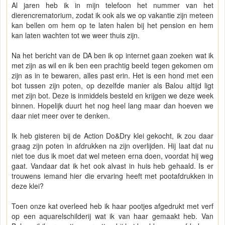
Al jaren heb ik in mijn telefoon het nummer van het
dierencrematorium, zodat ik ook als we op vakantie zijn meteen
kan bellen om hem op te laten halen bij het pension en hem
kan laten wachten tot we weer thuis zijn.
Na het bericht van de DA ben ik op internet gaan zoeken wat ik
met zijn as wil en ik ben een prachtig beeld tegen gekomen om
zijn as in te bewaren, alles past erin. Het is een hond met een
bot tussen zijn poten, op dezelfde manier als Balou altijd ligt
met zijn bot. Deze is inmiddels besteld en krijgen we deze week
binnen. Hopelijk duurt het nog heel lang maar dan hoeven we
daar niet meer over te denken.
Ik heb gisteren bij de Action Do&Dry klei gekocht, ik zou daar
graag zijn poten in afdrukken na zijn overlijden. Hij laat dat nu
niet toe dus ik moet dat wel meteen erna doen, voordat hij weg
gaat. Vandaar dat ik het ook alvast in huis heb gehaald. Is er
trouwens iemand hier die ervaring heeft met pootafdrukken in
deze klei?
Toen onze kat overleed heb ik haar pootjes afgedrukt met verf
op een aquarelschilderij wat ik van haar gemaakt heb. Van