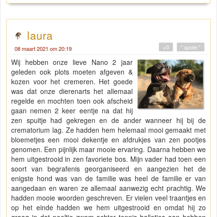
laura
+0
" quote "
08 maart 2021 om 20:19
Wij hebben onze lieve Nano 2 jaar
geleden ook plots moeten afgeven &
kozen voor het cremeren. Het goede
was dat onze dierenarts het allemaal
regelde en mochten toen ook afscheid
gaan nemen 2 keer eentje na dat hij
zen spuitje had gekregen en de ander wanneer hij bij de
crematorium lag. Ze hadden hem helemaal mooi gemaakt met
bloemetjes een mooi dekentje en afdrukjes van zen pootjes
genomen. Een pijnlijk maar mooie ervaring. Daarna hebben we
hem uitgestrooid in zen favoriete bos. Mijn vader had toen een
soort van begrafenis georganiseerd en aangezien het de
enigste hond was van de familie was heel de familie er van
aangedaan en waren ze allemaal aanwezig echt prachtig. We
hadden mooie woorden geschreven. Er vielen veel traantjes en
op het einde hadden we hem uitgestrooid en omdat hij zo