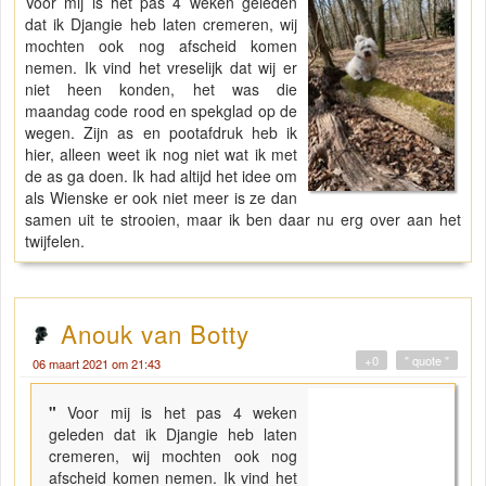
Voor mij is het pas 4 weken geleden
dat ik Djangie heb laten cremeren, wij
mochten ook nog afscheid komen
nemen. Ik vind het vreselijk dat wij er
niet heen konden, het was die
maandag code rood en spekglad op de
wegen. Zijn as en pootafdruk heb ik
hier, alleen weet ik nog niet wat ik met
de as ga doen. Ik had altijd het idee om
als Wienske er ook niet meer is ze dan
samen uit te strooien, maar ik ben daar nu erg over aan het
twijfelen.
Anouk van Botty
+0
" quote "
06 maart 2021 om 21:43
"
Voor mij is het pas 4 weken
geleden dat ik Djangie heb laten
cremeren, wij mochten ook nog
afscheid komen nemen. Ik vind het