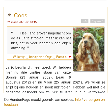
Cees
+0
" quote "
21 maart 2021 om 00:15
"
Heel lang erover nagedacht om
de as uit te strooien, maar ik kan het
niet, het is voor iedereen een eigen
afweging.
"
Willemijn _ baasje van Ozjin _ Bams ¥ .
Ja ik begrijp dit heel goed. Wij hebben
hier nu drie urntjes staan van onze
Bonnie (23 januari 2002), Beau (6
augustus 2012) en nu Milou (25 januari 2021). We willen ze
altijd bij ons houden en nooit uitstrooien. Hebben wel met die
gedachte gespeeld om ze 'vrij' te laten in hun vertrouwde
omgeving, maar toch niet gedaan. Nu staan ze met
De HondenPage maakt gebruik van cookies.
info
/
verbergen en
waxinelichtjes voor hen op het dressoir. Onze lieve Milou, die
toestaan
hebben we moeten laten gaan op 25 januari dit jaar (na 13,5