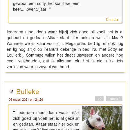
gewoon een softy, het komt wel een
keer.....over 5 jaar
"
Chantal
Iedereen moet doen waar hij/zij zich goed bij voelt het is al
gebeurt en gedaan. Altaar staat hier ook en we zijn klaar?
Wanneer we er klaar voor zijn. Mega ortho bed ligt er ook nog
en lig nog altijd op Peanuts dekentje in bed. Nu met Botty en
Lou erbij. Sommige willen het direct uitwissen en andere nog
even vasthouden, dat is allemaal ok. Het is niet niks, iets
verliezen waar je zoveel van houd.
Bulleke
+0
" quote "
06 maart 2021 om 21:26
"
Iedereen moet doen waar hij/zij
zich goed bij voelt het is al gebeurt
en gedaan. Altaar staat hier ook en
we zijn klaar? Wanneer we er klaar