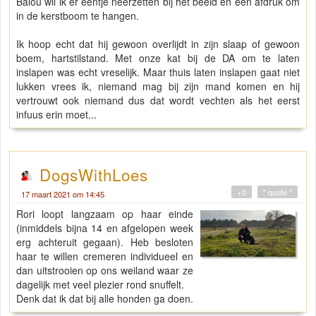
Balou wil ik er eentje neerzetten bij het beeld en een afdruk om
in de kerstboom te hangen.
Ik hoop echt dat hij gewoon overlijdt in zijn slaap of gewoon
boem, hartstilstand. Met onze kat bij de DA om te laten
inslapen was echt vreselijk. Maar thuis laten inslapen gaat niet
lukken vrees ik, niemand mag bij zijn mand komen en hij
vertrouwt ook niemand dus dat wordt vechten als het eerst
infuus erin moet...
DogsWithLoes
+0
" quote "
17 maart 2021 om 14:45
Rori loopt langzaam op haar einde
(inmiddels bijna 14 en afgelopen week
erg achteruit gegaan). Heb besloten
haar te willen cremeren individueel en
dan uitstrooien op ons weiland waar ze
dagelijk met veel plezier rond snuffelt.
Denk dat ik dat bij alle honden ga doen.