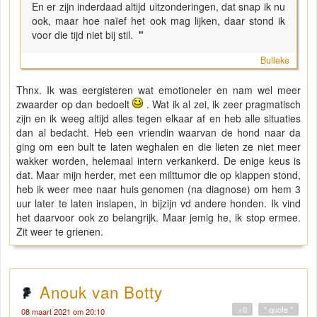
En er zijn inderdaad altijd uitzonderingen, dat snap ik nu
ook, maar hoe naïef het ook mag lijken, daar stond ik
voor die tijd niet bij stil.
"
Bulleke
Thnx. Ik was eergisteren wat emotioneler en nam wel meer
zwaarder op dan bedoelt
. Wat ik al zei, ik zeer pragmatisch
zijn en ik weeg altijd alles tegen elkaar af en heb alle situaties
dan al bedacht. Heb een vriendin waarvan de hond naar da
ging om een bult te laten weghalen en die lieten ze niet meer
wakker worden, helemaal intern verkankerd. De enige keus is
dat. Maar mijn herder, met een milttumor die op klappen stond,
heb ik weer mee naar huis genomen (na diagnose) om hem 3
uur later te laten inslapen, in bijzijn vd andere honden. Ik vind
het daarvoor ook zo belangrijk. Maar jemig he, ik stop ermee.
Zit weer te grienen.
Anouk van Botty
+0
" quote "
08 maart 2021 om 20:10