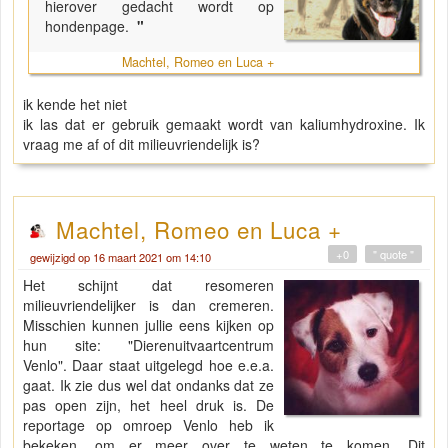
hierover gedacht wordt op
hondenpage.
"
Machtel, Romeo en Luca +
ik kende het niet
ik las dat er gebruik gemaakt wordt van kaliumhydroxine. Ik
vraag me af of dit milieuvriendelijk is?
Machtel, Romeo en Luca +
+0
" quote "
gewijzigd op 16 maart 2021 om 14:10
Het schijnt dat resomeren
milieuvriendelijker is dan cremeren.
Misschien kunnen jullie eens kijken op
hun site: "Dierenuitvaartcentrum
Venlo". Daar staat uitgelegd hoe e.e.a.
gaat. Ik zie dus wel dat ondanks dat ze
pas open zijn, het heel druk is. De
reportage op omroep Venlo heb ik
bekeken, om er meer over te weten te komen. Dit