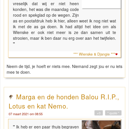
vreselijk dat wij er niet heen
konden, het was die maandag code
rood en spekglad op de wegen. Zijn
as en pootafdruk heb ik hier, alleen weet ik nog niet wat
ik met de as ga doen. Ik had altijd het idee om als
Wienske er ook niet meer is ze dan samen uit te
strooien, maar ik ben daar nu erg over aan het twijfelen.
"
*** Wienske & Djangie ***
Neem de tijd, je hoeft er niets mee. Niemand zegt jou er nu iets
mee te doen.
Marga en de honden Balou R.I.P.,
Lotus en kat Nemo.
+0
" quote "
07 maart 2021 om 08:55
"
Ik heb er een paar thuis begraven