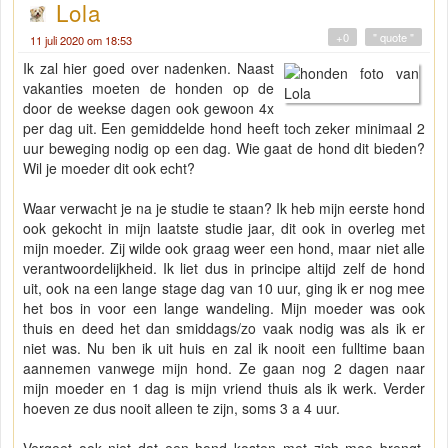
Lola
+0
" quote "
11 juli 2020 om 18:53
Ik zal hier goed over nadenken. Naast
vakanties moeten de honden op de
door de weekse dagen ook gewoon 4x
per dag uit. Een gemiddelde hond heeft toch zeker minimaal 2
uur beweging nodig op een dag. Wie gaat de hond dit bieden?
Wil je moeder dit ook echt?
Waar verwacht je na je studie te staan? Ik heb mijn eerste hond
ook gekocht in mijn laatste studie jaar, dit ook in overleg met
mijn moeder. Zij wilde ook graag weer een hond, maar niet alle
verantwoordelijkheid. Ik liet dus in principe altijd zelf de hond
uit, ook na een lange stage dag van 10 uur, ging ik er nog mee
het bos in voor een lange wandeling. Mijn moeder was ook
thuis en deed het dan smiddags/zo vaak nodig was als ik er
niet was. Nu ben ik uit huis en zal ik nooit een fulltime baan
aannemen vanwege mijn hond. Ze gaan nog 2 dagen naar
mijn moeder en 1 dag is mijn vriend thuis als ik werk. Verder
hoeven ze dus nooit alleen te zijn, soms 3 a 4 uur.