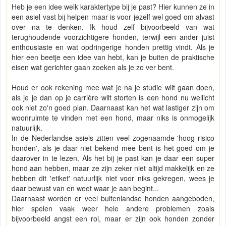
Heb je een idee welk karaktertype bij je past? Hier kunnen ze in
een asiel vast bij helpen maar is voor jezelf wel goed om alvast
over na te denken. Ik houd zelf bijvoorbeeld van wat
terughoudende voorzichtigere honden, terwijl een ander juist
enthousiaste en wat opdringerige honden prettig vindt. Als je
hier een beetje een idee van hebt, kan je buiten de praktische
eisen wat gerichter gaan zoeken als je zo ver bent.
Houd er ook rekening mee wat je na je studie wilt gaan doen,
als je je dan op je carrière wilt storten is een hond nu wellicht
ook niet zo'n goed plan. Daarnaast kan het wat lastiger zijn om
woonruimte te vinden met een hond, maar niks is onmogelijk
natuurlijk.
In de Nederlandse asiels zitten veel zogenaamde 'hoog risico
honden', als je daar niet bekend mee bent is het goed om je
daarover in te lezen. Als het bij je past kan je daar een super
hond aan hebben, maar ze zijn zeker niet altijd makkelijk en ze
hebben dit 'etiket' natuurlijk niet voor niks gekregen, wees je
daar bewust van en weet waar je aan begint...
Daarnaast worden er veel buitenlandse honden aangeboden,
hier spelen vaak weer hele andere problemen zoals
bijvoorbeeld angst een rol, maar er zijn ook honden zonder