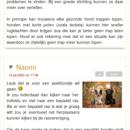
problemen te vinden. Bij een goede stichting kunnen ze daar
meer over vertellen.
In principe kan trouwens elke gezonde hond trappen lopen,
honden met korte poten (zoals teckels) kunnen hier sneller
rugklachten door krijgen dus die kan je beter geen trap laten
lopen. Houd er ook rekening mee dat er een situatie kan zijn
waardoor ze (tijdelijk) geen trap meer kunnen lopen.
Naomi
+0
" quote "
12 juli 2020 om 17:36
Leuk dat je voor een asielhondje wil
gaan.
Ik zou inderdaad dan kijken naar het
individu en niet naar een bepaald ras.
Als er een bepaald ras is wat je graag
wilt zou je eventueel net herplaatsers
kunnen kijken bij de rasvereniging.
Om de kans groter te maken dat je een geschikt hondje vindt