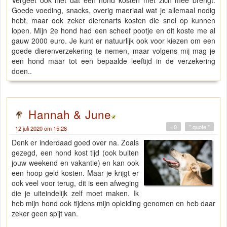
Vergeet ook niet dat een hond kosten met zich mee brengt.
Goede voeding, snacks, overig maeriaal wat je allemaal nodig
hebt, maar ook zeker dierenarts kosten die snel op kunnen
lopen. Mijn 2e hond had een scheef pootje en dit koste me al
gauw 2000 euro. Je kunt er natuurlijk ook voor kiezen om een
goede dierenverzekering te nemen, maar volgens mij mag je
een hond maar tot een bepaalde leeftijd in de verzekering
doen..
Hannah & June
+0
" quote "
12 juli 2020 om 15:28
Denk er inderdaad goed over na. Zoals
gezegd, een hond kost tijd (ook buiten
jouw weekend en vakantie) en kan ook
een hoop geld kosten. Maar je krijgt er
ook veel voor terug, dit is een afweging
die je uiteindelijk zelf moet maken. Ik
heb mijn hond ook tijdens mijn opleiding genomen en heb daar
zeker geen spijt van.