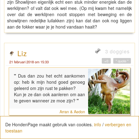
zijn Showlijnen eigenlijk echt een stuk minder energiek dan de
werklijnen? of valt dat ook wel mee. (Op mij kwam het namelijk
over dat de werklijnen nooit stoppen met beweging en de
showlijnen redelijke luilakken zijn) kan dat dan ook nog liggen
aan de fokker waar je je hond vandaan haalt?
3 doggies
Liz
+0
" quote "
21 februari 2018 om 15:33
"
Dus dan zou het echt aankomen
op: heb ik mijn hond goed genoeg
geleerd om zijn rust te pakken?
Kun je ze dan ook aanleren om aan
te geven wanneer ze moe zijn?
"
Arran & Aedon
De HondenPage maakt gebruik van cookies.
info
/
verbergen en
Het eerste dat ik een pup leer is rust pakken, liefst zonder
toestaan
bench zodat ze het overal kunnen en niet van die bench
afhankelijk zijn. Daar gaat best wat tijd in zitten kan ik zeggen.