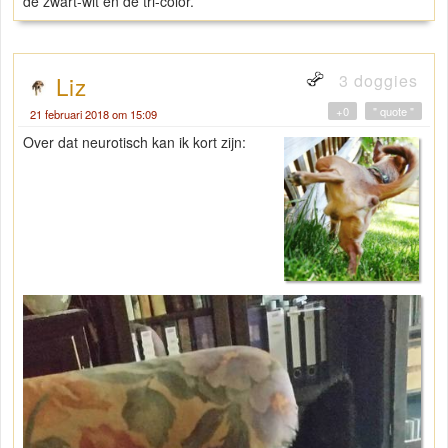
de zwart-wit en de tri-color.
3 doggies
Liz
+0
" quote "
21 februari 2018 om 15:09
Over dat neurotisch kan ik kort zijn: