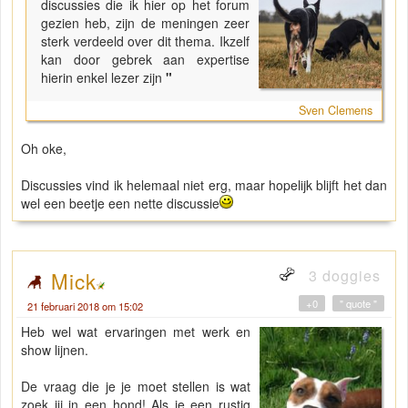
discussies die ik hier op het forum
gezien heb, zijn de meningen zeer
sterk verdeeld over dit thema. Ikzelf
kan door gebrek aan expertise
hierin enkel lezer zijn
"
Sven Clemens
Oh oke,
Discussies vind ik helemaal niet erg, maar hopelijk blijft het dan
wel een beetje een nette discussie
3 doggies
Mick
+0
" quote "
21 februari 2018 om 15:02
Heb wel wat ervaringen met werk en
show lijnen.
De vraag die je je moet stellen is wat
zoek jij in een hond! Als je een rustig