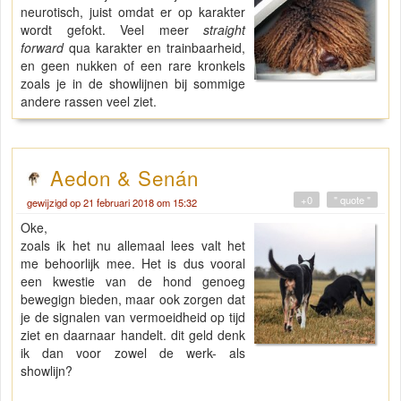
neurotisch, juist omdat er op karakter
wordt gefokt. Veel meer
straight
forward
qua karakter en trainbaarheid,
en geen nukken of een rare kronkels
zoals je in de showlijnen bij sommige
andere rassen veel ziet.
Aedon & Senán
+0
" quote "
gewijzigd op 21 februari 2018 om 15:32
Oke,
zoals ik het nu allemaal lees valt het
me behoorlijk mee. Het is dus vooral
een kwestie van de hond genoeg
bewegign bieden, maar ook zorgen dat
je de signalen van vermoeidheid op tijd
ziet en daarnaar handelt. dit geld denk
ik dan voor zowel de werk- als
showlijn?