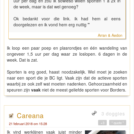
uur per dag en zou ik sowieso willen sporten 1 a 2x in
de week, maar is dat wel genoeg?
Ok bedankt voor die link. ik had hem al eens
doorgelezen en ik vond hem erg nuttig
"
Arran & Aedon
Ik loop een paar poep en plasrondjes en één wandeling van
ongeveer 1,5 uur per dag waar ze loslopen. 6 dagen in de
week. Dat is zat.
Sporten is erg goed, haast noodzakelijk. Wel moet je zoeken
naar een sport die je BC ligt. Vaak zijn dat de actieve sporten
waarbij ze ook zelf wat moeten nadenken. Gehoorzaamheid en
speuren zijn
vaak
niet de meest geliefde sporten voor Borders.
3 doggies
Careana
+3
" quote "
21 februari 2018 om 15:28
Ik vind werklijnen vaak juist minder