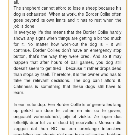
all.
The shepherd cannot afford to lose a sheep because his
dog is exhausted. When at work, the Border Collie often
goes beyond its own limits and it has to rest when the
job is done.
In everyday life this means that the Border Collie hardly
shows any signs when things are getting a bit too much
for it. No matter how worn-out the dog is – it will
continue. Border Collies don’t have an emergency stop
button, that’s the way they were bred. And so it may
happen that after hours of ball games, you dog still
doesn’t seem to get tired – because it rather drops dead
than stops by itself. Therefore, it is the owner who has to
take the relevant decisions. The dog can’t afford it.
Calmness is something that these dogs still have to
learn.
In een notendop: Een Border Collie is er generaties lang
op gefokt om door te zetten en niet op te geven,
ongeacht vermoeidheid, pijn of ziekte. Ze lopen dus
letterlijk door tot ze er dood bij neervallen. Mensen die
zeggen dat hun BC na een urenlange intensieve
wandeling nog steeds niet moe is en wil spelen, hebben