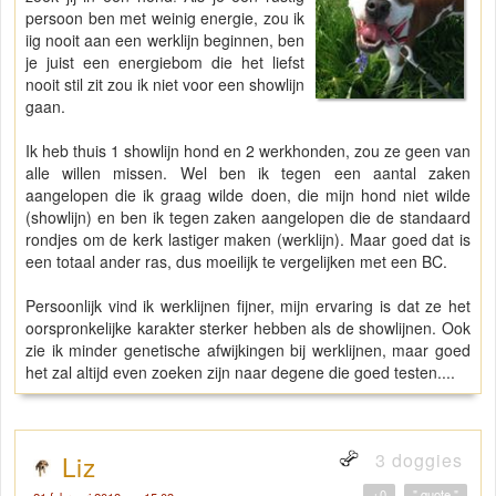
persoon ben met weinig energie, zou ik
iig nooit aan een werklijn beginnen, ben
je juist een energiebom die het liefst
nooit stil zit zou ik niet voor een showlijn
gaan.
Ik heb thuis 1 showlijn hond en 2 werkhonden, zou ze geen van
alle willen missen. Wel ben ik tegen een aantal zaken
aangelopen die ik graag wilde doen, die mijn hond niet wilde
(showlijn) en ben ik tegen zaken aangelopen die de standaard
rondjes om de kerk lastiger maken (werklijn). Maar goed dat is
een totaal ander ras, dus moeilijk te vergelijken met een BC.
Persoonlijk vind ik werklijnen fijner, mijn ervaring is dat ze het
oorspronkelijke karakter sterker hebben als de showlijnen. Ook
zie ik minder genetische afwijkingen bij werklijnen, maar goed
het zal altijd even zoeken zijn naar degene die goed testen....
3 doggies
Liz
+0
" quote "