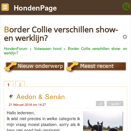
HondenPage
Border Collie verschillen show-
en werklijn?
HondenForum
>
Volwassen hond
>
Border Collie verschillen show- en
werklijn?
1
2
Aedon & Senán
+0
" quote "
21 februari 2018 om 14:27
Hallo iedereen,
Ik wist niet precies in welke categorie ik
mijn vraag moest plaatsen. sorry als ik
hem niet goed heb geplaatst.