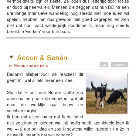
vermoeidheid, pijn of ziekte. Ze lopen dus letterlijk door tot ze
er dood bij neervallen. Mensen die zeggen dat hun BC na een
urenlange intensieve wandeling nog steeds niet moe is en wil
spelen, hebben het dus gewoon niet goed begrepen en zien
niet dat hun hond weldegelijk doodmoe is, maar nog steeds
bereid te 'werken' voor hun baas.
Aedon & Senán
+0
" quote "
21 februari 2018 om 15:18
Bedankt allebei voor de reacties! dit
geeft mij wel al iets meer een idee.
Stel dat ik ooit een Border Collie zou
aanschaffen gaat mijn voorkeur wel uit
naar de werklijn qua bouw en
vachtverzorging.
Ik ben dat alleen bang dat ik de hond
niet zou kunnen bieden wat hij nodig heeft. gemiddeld loop ik
wel +- 2 uur per dag en zou ik sowieso willen sporten 1 a 2x in
de week, maar is dat wel genoeg?