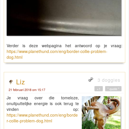
Verder is deze webpagina het antwoord op je vraag:
https://www.planethund.com/eng/border-collie-problem-
dog.html
3 doggies
Liz
+1
" quote "
21 februari 2018 om 15:17
Je vraag over die tomeloze,
onuitputtelijke energie is ook terug te
vinden op:
https://www.planethund.com/eng/borde
r-collie-problem-dog.html