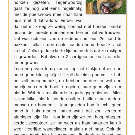
honden gezeten. Tegenwoordig
gaat ze nog wel eens regelmatig
met de poetsvrouw mee naar haar
huis met 3 labradors. Verder wat
dat betreft kreeg ze weinig contact met honden omdat
helaas de meeste mensen een herder niet vertrouwen.
Dat was ook een van de redenen om een 2e hond te
pakken. Laika is een echte honden hond, heerlijk vindt
ze het. Zelfs op deze korte tijd nu merk ik dat ze rustiger
is geworden. Behalve die 2 corrigeer acties is er niks
meer geweest.
Toch nog even terug komen op het stukje dat als een
hond geen leiding krijgt hij zelf de leiding neemt. Ik heb
het zelf meegemaakt, nu hebben herders er wel een
handje van om de boel te regelen, maar goed zijn ze er
niet in. Wat dus resulteerde in gedragsproblemen. Alles
is van laika, niet te houden buiten, blaffen naar andere
mensen en honden. 1 jaar geleden had ik echt geen
hond in huis moeten halen want dat zou verkeerd
afgelopen zijn. Nu 1 jaar later zijn we een hoop stappen
verder, accepteert ze me weer als haar baas en kan ik
weer heerlijke wandelingen maken met haar. Ook de
opvang heeft hier bij geholpen. Ik denk zelfs dat het