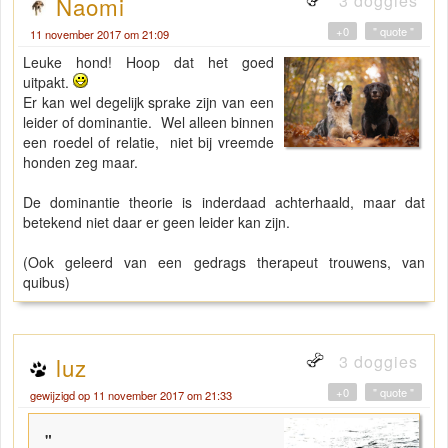
3 doggies
Naomi
+0
" quote "
11 november 2017 om 21:09
Leuke hond! Hoop dat het goed
uitpakt.
Er kan wel degelijk sprake zijn van een
leider of dominantie. Wel alleen binnen
een roedel of relatie, niet bij vreemde
honden zeg maar.
De dominantie theorie is inderdaad achterhaald, maar dat
betekend niet daar er geen leider kan zijn.
(Ook geleerd van een gedrags therapeut trouwens, van
quibus)
3 doggies
luz
+0
" quote "
gewijzigd op 11 november 2017 om 21:33
"