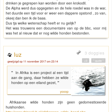
drinken je gegrepen kan worden door een krokodil.
De Alpha werd dus opgegeten en de hele roedel was in de war,
het duurde een tijd voor er weer een dappere opstond , zo van,
okeej dan ben ik de baas.
Dus tja welke wetenschap heeft er nu gelijk?
Het was trouwens een documentaire van op de bbc, voor mij
was het al nieuw dat er nog wilde honden bestonden.
3 doggies
luz
+0
" quote "
gewijzigd op 11 november 2017 om 23:14
"
In Afrika is een project al een tijd
aan de gang, daar hebben ze wilde
honden op een eiland gezet,
"
yooop
Afrikaanse wilde honden zijn geen gedomesticeerde
huishonden.
http://www.rhinoclub.nl/afrikaanse_wilde_hond.php