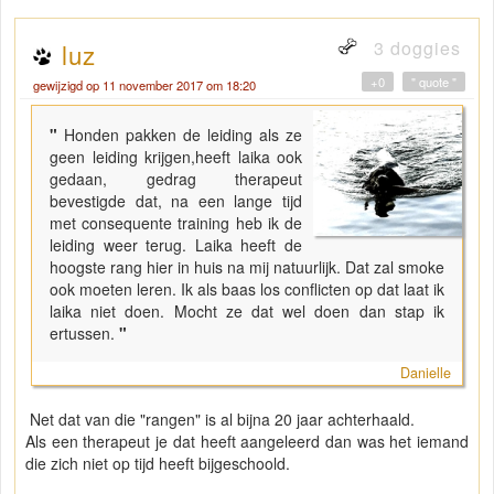
3 doggies
luz
+0
" quote "
gewijzigd op 11 november 2017 om 18:20
"
Honden pakken de leiding als ze
geen leiding krijgen,heeft laika ook
gedaan, gedrag therapeut
bevestigde dat, na een lange tijd
met consequente training heb ik de
leiding weer terug. Laika heeft de
hoogste rang hier in huis na mij natuurlijk. Dat zal smoke
ook moeten leren. Ik als baas los conflicten op dat laat ik
laika niet doen. Mocht ze dat wel doen dan stap ik
ertussen.
"
Danielle
Net dat van die "rangen" is al bijna 20 jaar achterhaald.
Als een therapeut je dat heeft aangeleerd dan was het iemand
die zich niet op tijd heeft bijgeschoold.