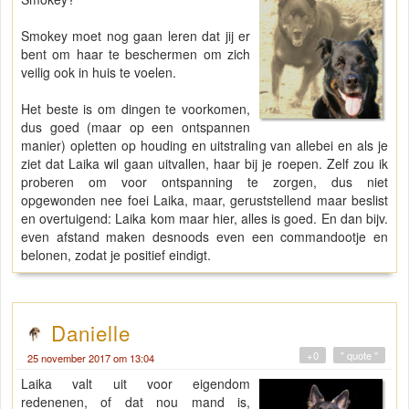
Smokey moet nog gaan leren dat jij er
bent om haar te beschermen om zich
veilig ook in huis te voelen.
Het beste is om dingen te voorkomen,
dus goed (maar op een ontspannen
manier) opletten op houding en uitstraling van allebei en als je
ziet dat Laika wil gaan uitvallen, haar bij je roepen. Zelf zou ik
proberen om voor ontspanning te zorgen, dus niet
opgewonden nee foei Laika, maar, geruststellend maar beslist
en overtuigend: Laika kom maar hier, alles is goed. En dan bijv.
even afstand maken desnoods even een commandootje en
belonen, zodat je positief eindigt.
Danielle
+0
" quote "
25 november 2017 om 13:04
Laika valt uit voor eigendom
redenenen, of dat nou mand is,