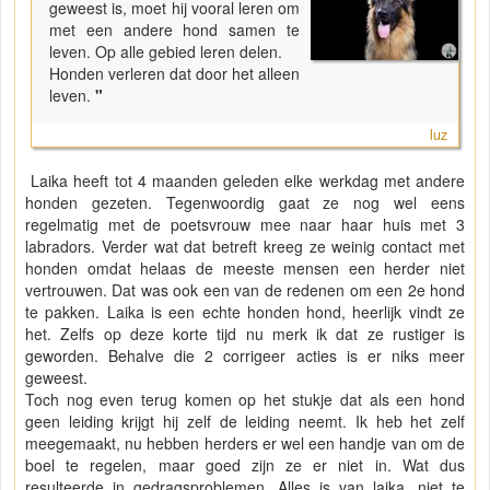
geweest is, moet hij vooral leren om
met een andere hond samen te
leven. Op alle gebied leren delen.
Honden verleren dat door het alleen
leven.
"
luz
Laika heeft tot 4 maanden geleden elke werkdag met andere
honden gezeten. Tegenwoordig gaat ze nog wel eens
regelmatig met de poetsvrouw mee naar haar huis met 3
labradors. Verder wat dat betreft kreeg ze weinig contact met
honden omdat helaas de meeste mensen een herder niet
vertrouwen. Dat was ook een van de redenen om een 2e hond
te pakken. Laika is een echte honden hond, heerlijk vindt ze
het. Zelfs op deze korte tijd nu merk ik dat ze rustiger is
geworden. Behalve die 2 corrigeer acties is er niks meer
geweest.
Toch nog even terug komen op het stukje dat als een hond
geen leiding krijgt hij zelf de leiding neemt. Ik heb het zelf
meegemaakt, nu hebben herders er wel een handje van om de
boel te regelen, maar goed zijn ze er niet in. Wat dus
resulteerde in gedragsproblemen. Alles is van laika, niet te