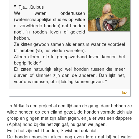
"
Tja....Quibus
We weten ondertussen
(wetenschappelijke studies op wilde
of verwilderde honden) dat honden
nooit in roedels leven of geleefd
hebben.
Ze klitten gewoon samen als er iets is waar ze voordeel
bij hebben (vb, het vinden van eten).
Alleen dieren die in groepsverband leven kennen het
begrip "leider"
Er zitten natuurlijk altijd wel honden tussen die meer
durven of slimmer zijn dan de anderen. Dan lijkt het,
voor ons mensen, of zij leiding kunnen geven.
"
luz
In Afrika is een project al een tijd aan de gang, daar hebben ze
wilde honden op een eiland gezet, de honden vormde zich als
groep en gingen met zijn allen jagen, en ja er was een dappere
(Alpha) hond bij die het zijn gaf, nu gaan we jagen.
En ja het zijn echt honden, ik wist het ook niet.
De honden moesten alleen nog even leren dat bij het water