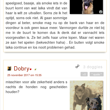
speelgoed, baasje, als smoke iets in de
buurt komt van wat laika vindt dat van
haar is wilt ze uitvallen. Soms zie ik het
optijd, soms ook niet. Al gaan sommige
dingen al beter, smoke mag nu op de bank van haar en de
voordeur is ook geen issue meer. Vanmorgen durfde ze niet bij
me in de buurt te komen dus ik denk dat er vannacht iets
voorgevallen is. Ze liet zelfs haar urine lopen. Maar net waren
ze aan het spelen (bekvechten haha) . En buiten volgt smoke
laika continue en los nooit problemen gehad.
3 doggies
Dobry
+0
" quote "
25 november 2017 om 15:35
misschien voor alle zekerheid anders s
nachts de honden nog gescheiden
houden?