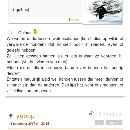
( quibus)
"
Naomi
Tja....Quibus
We weten ondertussen (wetenschappelijke studies op wilde of
verwilderde honden) dat honden nooit in roedels leven of
geleefd hebben.
Ze klitten gewoon samen als er iets is waar ze voordeel bij
hebben (vb, het vinden van eten).
Alleen dieren die in groepsverband leven kennen het begrip
"leider"
Er zitten natuurlijk altijd wel honden tussen die meer durven of
slimmer zijn dan de anderen. Dan lijkt het, voor ons mensen, of
zij leiding kunnen geven.
3 doggies
yooop
+0
" quote "
11 november 2017 om 22:15