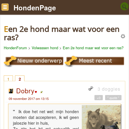
HondenPage
Een 2e hond maar wat voor een
ras?
HondenForum
>
Volwassen hond
>
Een 2e hond maar wat voor een ras?
1
2
3 doggies
Dobry
+0
" quote "
09 november 2017 om 13:15
"
Ik doe het net wel: mijn honden
moeten dat accepteren, ik wil geen
jaloezie hier in huis,
Ze zijn het bij mij natuurlijk wel