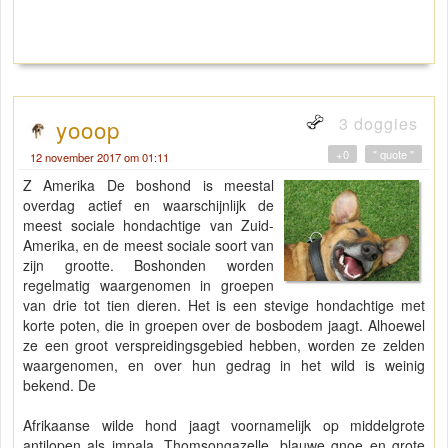
3 doggies
yooop
+0
" quote "
12 november 2017 om 01:11
Z Amerika De boshond is meestal
overdag actief en waarschijnlijk de
meest sociale hondachtige van Zuid-
Amerika, en de meest sociale soort van
zijn grootte. Boshonden worden
regelmatig waargenomen in groepen
van drie tot tien dieren. Het is een stevige hondachtige met
korte poten, die in groepen over de bosbodem jaagt. Alhoewel
ze een groot verspreidingsgebied hebben, worden ze zelden
waargenomen, en over hun gedrag in het wild is weinig
bekend. De
Afrikaanse wilde hond jaagt voornamelijk op middelgrote
antilopen als impala, Thomsongazelle, blauwe gnoe en grote