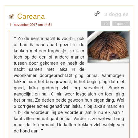
3 doggies
Careana
+0
" quote "
11 november 2017 om 14:51
"
Zo de eerste nacht is voorbij, ook
al had ik haar apart gezet in de
keuken met een traphekje, ze is er
toch op de een of andere manier
tussen door gekomen en heeft de
nacht samen met laika in de
woonkamer doorgebracht.Dit ging prima. Vanmorgen
lekker naar het bos geweest, in het begin ging dat niet
goed, laika gedroeg zich erg vervelend. Smokey
aangelijnt en na 10 min weer losgelaten en toen ging
het prima. Ze deden beide gewoon hun eigen ding. Wel
2 corrigeer acties gehad van laika, 1 bij laika’s mand en
1 bij de voordeur. Bij de voordeur laat ik nu elk aan 1
kant zitten en dat gaat prima. Verder is ze wel wat bang
maar dat is normaal. De katten trekken zich weinig van
de hond aan.
"