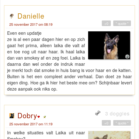
Danielle
+0
" quote "
25 november 2017 om 08:19
Even een updatje
ze is al een paar dagen hier en op zich
gaat het prima, alleen laika die valt af
en toe nog uit naar haar. Ik haal laika
dan van smokey af en zeg foei. Laika is
daarna dan wel onder de indruk maar
je merkt toch dat smoke in huis bang is voor haar en de katten.
Buiten is het een compleet ander verhaal. Dan doet ze haar
eigen ding. Hoe ga ik hier het beste mee om? Schijnbaar levert
deze aanpak ook niks op.
3 doggies
Dobry
+0
" quote "
25 november 2017 om 11:19
In welke situaties valt Laika uit naar
Smokey?