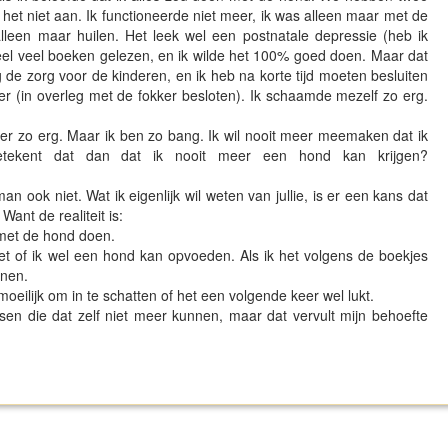
het niet aan. Ik functioneerde niet meer, ik was alleen maar met de
lleen maar huilen. Het leek wel een postnatale depressie (heb ik
eel veel boeken gelezen, en ik wilde het 100% goed doen. Maar dat
g de zorg voor de kinderen, en ik heb na korte tijd moeten besluiten
r (in overleg met de fokker besloten). Ik schaamde mezelf zo erg.
weer zo erg. Maar ik ben zo bang. Ik wil nooit meer meemaken dat ik
tekent dat dan dat ik nooit meer een hond kan krijgen?
 ook niet. Wat ik eigenlijk wil weten van jullie, is er een kans dat
ant de realiteit is:
 met de hond doen.
et of ik wel een hond kan opvoeden. Als ik het volgens de boekjes
unnen.
o moeilijk om in te schatten of het een volgende keer wel lukt.
en die dat zelf niet meer kunnen, maar dat vervult mijn behoefte