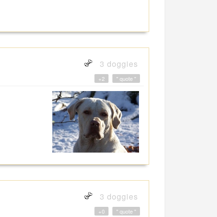
3 doggies
+2
" quote "
3 doggies
+0
" quote "