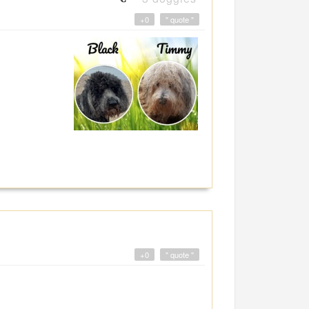
+0
" quote "
+0
" quote "