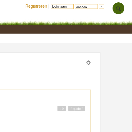
Registreren
|
+0
" quote "