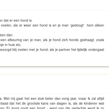
an dat er een hond is.
n voelen, als er weer een hond is en je man 'gedoogt' hem alleen
bben dan.
 een afkeuring van je man, als je hond zich honds gedraagt, zoals
je in huis etc.
zorgd blij voelen met je hond, als je partner het lijdelijk ondergaat
s. Met mij gaat het een stuk beter dan vorig jaar, maar ik zal altijd
derdaad dat het de grootste kans van slagen is, als de kinderen wat
nken 'Er komt nooit een hond' - want van die gedachte word ik zo