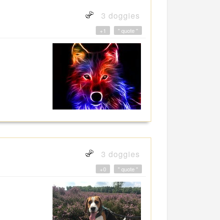
3 doggies
+1
" quote "
3 doggies
+0
" quote "