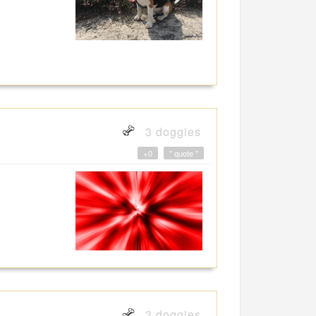
3 doggies
+0
" quote "
3 doggies