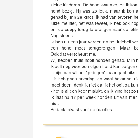
kleine kinderen. De hond kwam er, en ik kon 
hond bezig. Hij was zo leuk, maar ik kon a
gehad bij mn 2e kind). Ik had van tevoren h
lukte me niet, het was teveel, ik heb ook no
om de puppy terug te brengen naar de fokke
Nog steeds.
Ik ben nu een jaar verder, en het kriebelt 
een hond moet terugbrengen. Maar be
Ook dat verscheurt me.
Wij hebben thuis nooit honden gehad. Mijn man
ik ooit nog voor een eigen hond kan zorgen? W
- mijn man wil het 'gedogen' maar gaat niks
- ik heb geen ervaring, en weet helemaal ni
moet doen, denk ik niet dat ik het ooit ga k
- het is al een keer mislukt, en ik vind het z
Ik laat nu 1x per week honden uit van mens
niet.
Bedankt alvast voor de reacties...