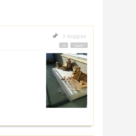
3 doggies
+0
" quote "