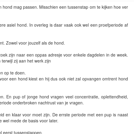
en hond mag passen. Misschien een tussenstap om te kijken hoe ver
.
re asiel hond. In overleg is daar vaak ook wel een proefperiode af
ent. Zowel voor jouzelf als de hond.
oek zijn naar een oppas adresje voor enkele dagdelen in de week.
terwijl zij aan het werk zijn
n op te doen.
t voor een hond kiest en hij dus ook niet zal opvangen omtrent hond
. En pup of jonge hond vragen veel concentratie, oplettendheid,
eriode onderbroken nachtrust van je vragen.
eid en klaar voor moet zijn. De errste periode met een pup is naast
 je wel mede de basis voor later.
l eerst tussenstappen.