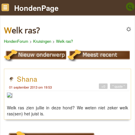
HondenPage
Welk ras?
HondenForum
>
Kruisingen
>
Welk ras?
Shana
+0
" quote "
01 september 2013 om 19:53
Welk ras zien jullie in deze hond? We weten niet zeker welk
ras(sen) het juist is.