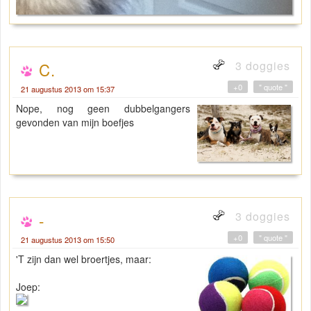
3 doggies
C.
+0
" quote "
21 augustus 2013 om 15:37
Nope, nog geen dubbelgangers
gevonden van mijn boefjes
3 doggies
-
+0
" quote "
21 augustus 2013 om 15:50
'T zijn dan wel broertjes, maar:
Joep: