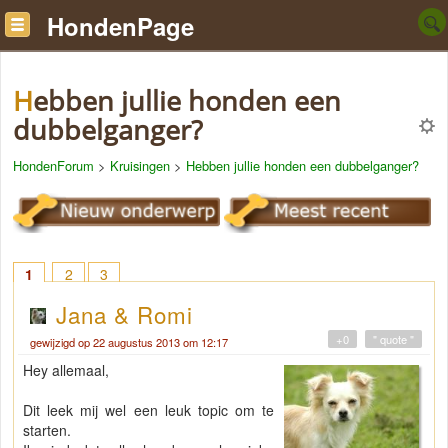
HondenPage
Hebben jullie honden een
dubbelganger?
HondenForum
>
Kruisingen
>
Hebben jullie honden een dubbelganger?
1
2
3
Jana & Romi
+0
" quote "
gewijzigd op 22 augustus 2013 om 12:17
Hey allemaal,
Dit leek mij wel een leuk topic om te
starten.