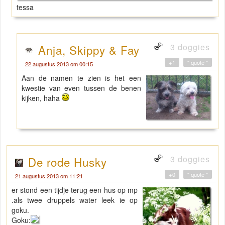
tessa
3 doggies
Anja, Skippy & Fay
+1
" quote "
22 augustus 2013 om 00:15
Aan de namen te zien is het een
kwestie van even tussen de benen
kijken, haha
3 doggies
De rode Husky
+0
" quote "
21 augustus 2013 om 11:21
er stond een tijdje terug een hus op mp
.als twee druppels water leek ie op
goku.
Goku: