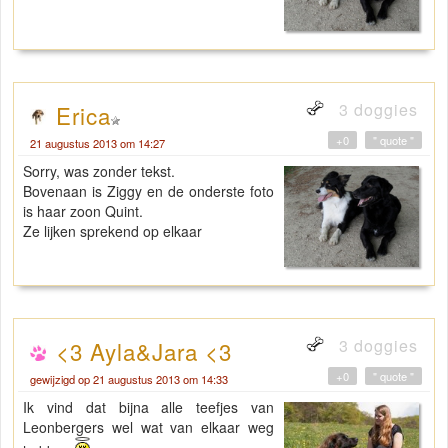
3 doggies
Erica
+0
" quote "
21 augustus 2013 om 14:27
Sorry, was zonder tekst.
Bovenaan is Ziggy en de onderste foto
is haar zoon Quint.
Ze lijken sprekend op elkaar
3 doggies
<3 Ayla&Jara <3
+0
" quote "
gewijzigd op 21 augustus 2013 om 14:33
Ik vind dat bijna alle teefjes van
Leonbergers wel wat van elkaar weg