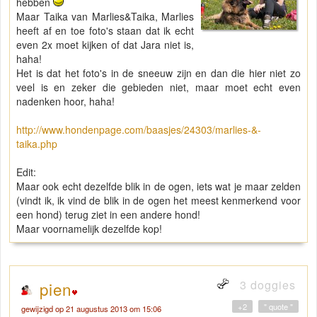
hebben
Maar Taika van Marlies&Taika, Marlies
heeft af en toe foto's staan dat ik echt
even 2x moet kijken of dat Jara niet is,
haha!
Het is dat het foto's in de sneeuw zijn en dan die hier niet zo
veel is en zeker die gebieden niet, maar moet echt even
nadenken hoor, haha!
http://www.hondenpage.com/baasjes/24303/marlies-&-
taika.php
Edit:
Maar ook echt dezelfde blik in de ogen, iets wat je maar zelden
(vindt ik, ik vind de blik in de ogen het meest kenmerkend voor
een hond) terug ziet in een andere hond!
Maar voornamelijk dezelfde kop!
3 doggies
pien
+2
" quote "
gewijzigd op 21 augustus 2013 om 15:06