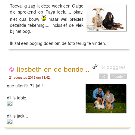
Toevallig zag ik deze week een Galgo
die sprekend op Faya leek...., okay,
niet qua bouw
maar wel precies
dezelfde tekening..., inclusief de vlek
bij het oog.
Ik zal een poging doen om de foto terug te vinden.
3 doggies
liesbeth en de bende ..
+0
" quote "
21 augustus 2013 om 11:42
que uiterlijk ?? ja!!!
dit is tobie..
dit is jack ..