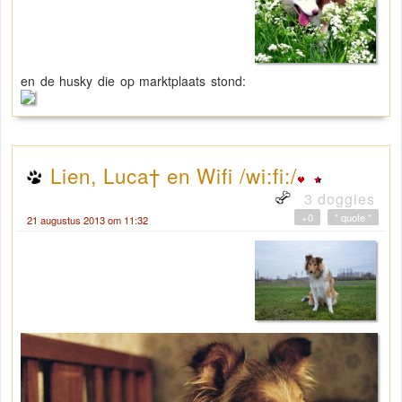
en de husky die op marktplaats stond:
Lien, Luca† en Wifi /wi:fi:/
3 doggies
+0
" quote "
21 augustus 2013 om 11:32