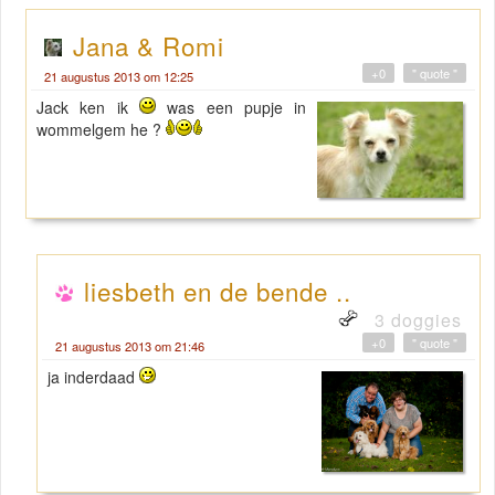
Jana & Romi
+0
" quote "
21 augustus 2013 om 12:25
Jack ken ik
was een pupje in
wommelgem he ?
liesbeth en de bende ..
3 doggies
+0
" quote "
21 augustus 2013 om 21:46
ja inderdaad