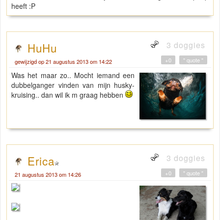
heeft :P
3 doggies
HuHu
+0
" quote "
gewijzigd op 21 augustus 2013 om 14:22
Was het maar zo.. Mocht iemand een
dubbelganger vinden van mijn husky-
kruising.. dan wil ik m graag hebben
3 doggies
Erica
+0
" quote "
21 augustus 2013 om 14:26