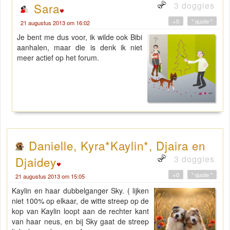
3 doggies
Sara
+0
" quote "
21 augustus 2013 om 16:02
Je bent me dus voor, ik wilde ook Bibi
aanhalen, maar die is denk ik niet
meer actief op het forum.
Danielle, Kyra*Kaylin*, Djaira en
3 doggies
Djaidey
+0
" quote "
21 augustus 2013 om 15:05
Kaylin en haar dubbelganger Sky. ( lijken
niet 100% op elkaar, de witte streep op de
kop van Kaylin loopt aan de rechter kant
van haar neus, en bij Sky gaat de streep