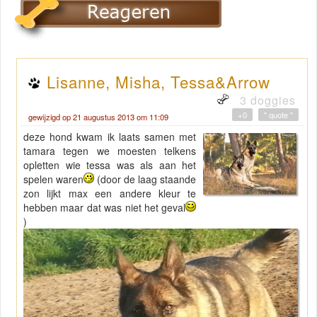
Lisanne, Misha, Tessa&Arrow
3 doggies
+0
" quote "
gewijzigd op 21 augustus 2013 om 11:09
deze hond kwam ik laats samen met
tamara tegen we moesten telkens
opletten wie tessa was als aan het
spelen waren
(door de laag staande
zon lijkt max een andere kleur te
hebben maar dat was niet het geval
)