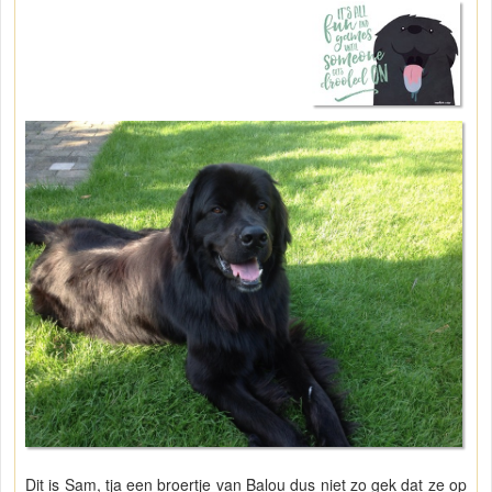
Dit is Sam, tja een broertje van Balou dus niet zo gek dat ze op