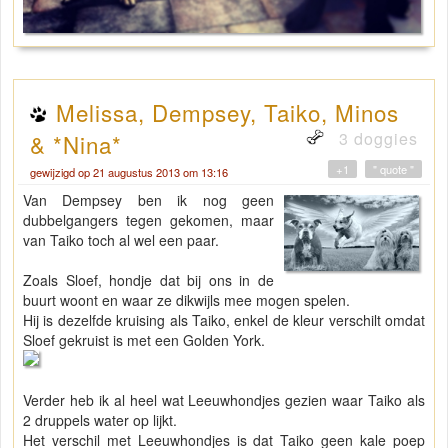
Melissa, Dempsey, Taiko, Minos
3 doggies
& *Nina*
+1
" quote "
gewijzigd op 21 augustus 2013 om 13:16
Van Dempsey ben ik nog geen
dubbelgangers tegen gekomen, maar
van Taiko toch al wel een paar.
Zoals Sloef, hondje dat bij ons in de
buurt woont en waar ze dikwijls mee mogen spelen.
Hij is dezelfde kruising als Taiko, enkel de kleur verschilt omdat
Sloef gekruist is met een Golden York.
Verder heb ik al heel wat Leeuwhondjes gezien waar Taiko als
2 druppels water op lijkt.
Het verschil met Leeuwhondjes is dat Taiko geen kale poep