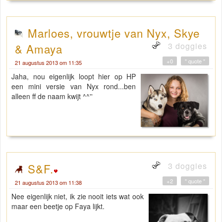
Marloes, vrouwtje van Nyx, Skye
3 doggies
& Amaya
+0
" quote "
21 augustus 2013 om 11:35
Jaha, nou eigenlijk loopt hier op HP
een mini versie van Nyx rond...ben
alleen ff de naam kwijt ^^''
3 doggies
S&F.
+2
" quote "
21 augustus 2013 om 11:38
Nee eigenlijk niet, ik zie nooit iets wat ook
maar een beetje op Faya lijkt.