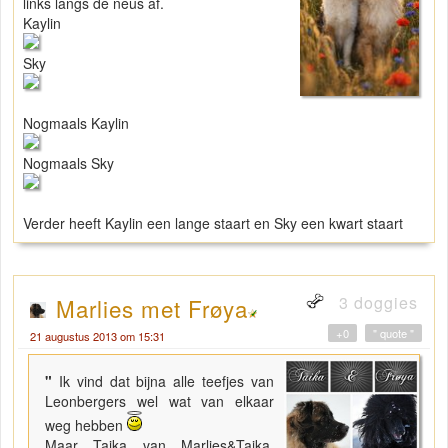
links langs de neus af.
Kaylin
Sky
Nogmaals Kaylin
Nogmaals Sky
Verder heeft Kaylin een lange staart en Sky een kwart staart
3 doggies
Marlies met Frøya
+0
" quote "
21 augustus 2013 om 15:31
"
Ik vind dat bijna alle teefjes van
Leonbergers wel wat van elkaar
weg hebben
Maar Taika van Marlies&Taika,