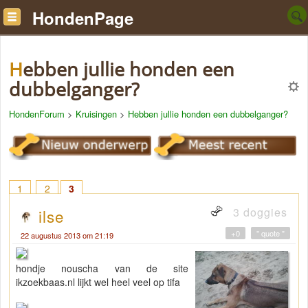
HondenPage
Hebben jullie honden een
dubbelganger?
HondenForum
>
Kruisingen
>
Hebben jullie honden een dubbelganger?
1
2
3
3 doggies
ilse
+0
" quote "
22 augustus 2013 om 21:19
hondje nouscha van de site
ikzoekbaas.nl lijkt wel heel veel op tifa