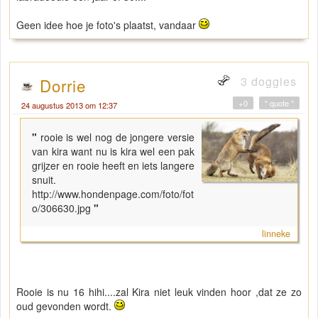
Geen idee hoe je foto's plaatst, vandaar
3 doggies
Dorrie
+0
" quote "
24 augustus 2013 om 12:37
"
rooie is wel nog de jongere versie
van kira want nu is kira wel een pak
grijzer en rooie heeft en iets langere
snuit.
http://www.hondenpage.com/foto/fot
o/306630.jpg
"
linneke
Rooie is nu 16 hihi....zal Kira niet leuk vinden hoor ,dat ze zo
oud gevonden wordt.