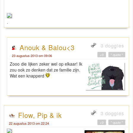
.
3 doggies
Anouk & Balou<3
+0
" quote "
23 augustus 2013 om 09:06
Zooo die lijken zeker wel op elkaar! Ik
zou ook zo denken dat ze familie zijn.
Wat een knapperd
3 doggies
Flow, Pip & ik
+0
" quote "
22 augustus 2013 om 22:24