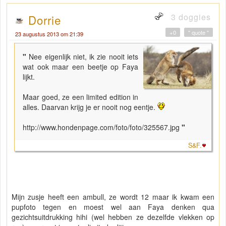
3 doggies
Dorrie
+0
" quote "
23 augustus 2013 om 21:39
"
Nee eigenlijk niet, ik zie nooit iets
wat ook maar een beetje op Faya
lijkt.
Maar goed, ze een limited edition in
alles. Daarvan krijg je er nooit nog eentje.
http://www.hondenpage.com/foto/foto/325567.jpg
"
S&F.
Mijn zusje heeft een ambull, ze wordt 12 maar ik kwam een
pupfoto tegen en moest wel aan Faya denken qua
gezichtsuitdrukking hihi (wel hebben ze dezelfde vlekken op