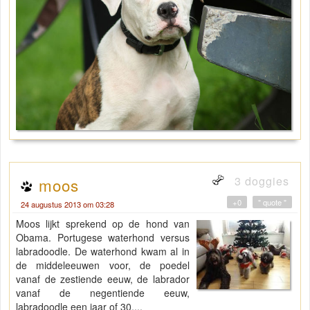
3 doggies
moos
+0
" quote "
24 augustus 2013 om 03:28
Moos lijkt sprekend op de hond van
Obama. Portugese waterhond versus
labradoodle. De waterhond kwam al in
de middeleeuwen voor, de poedel
vanaf de zestiende eeuw, de labrador
vanaf de negentiende eeuw,
labradoodle een jaar of 30....