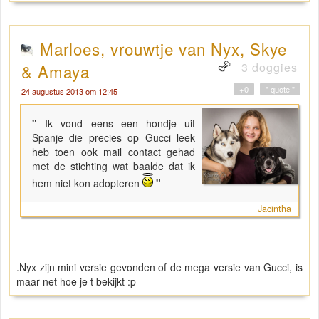
Marloes, vrouwtje van Nyx, Skye
3 doggies
& Amaya
+0
" quote "
24 augustus 2013 om 12:45
"
Ik vond eens een hondje uit
Spanje die precies op Gucci leek
heb toen ook mail contact gehad
met de stichting wat baalde dat ik
hem niet kon adopteren
"
Jacintha
.Nyx zijn mini versie gevonden of de mega versie van Gucci, is
maar net hoe je t bekijkt :p