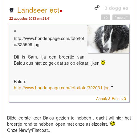
3 doggies
Landseer ect
+0
" quote "
22 augustus 2013 om 21:41
"
http://www.hondenpage.com/foto/fot
o/325599.jpg
Dit is Sam, tja een broertje van
Balou dus niet zo gek dat ze op elkaar lijken
Balou:
http://www.hondenpage.com/foto/foto/322031.jpg
"
Anouk & Balou<3
Bijde eerste keer Balou gezien te hebben , dacht wij hier het
broertje rond te hebben lopen met onze asielzoekrt. '
Onze Newfy/Flatcoat..