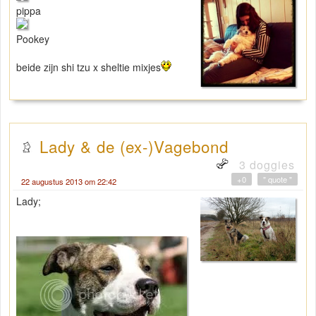
pippa
Pookey
beide zijn shi tzu x sheltie mixjes
Lady & de (ex-)Vagebond
3 doggies
+0
" quote "
22 augustus 2013 om 22:42
Lady;