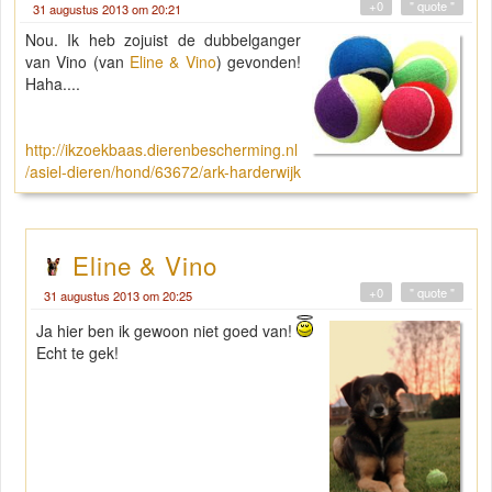
+0
" quote "
31 augustus 2013 om 20:21
Nou. Ik heb zojuist de dubbelganger
van Vino (van
Eline & Vino
) gevonden!
Haha....
http://ikzoekbaas.dierenbescherming.nl
/asiel-dieren/hond/63672/ark-harderwijk
Eline & Vino
+0
" quote "
31 augustus 2013 om 20:25
Ja hier ben ik gewoon niet goed van!
Echt te gek!