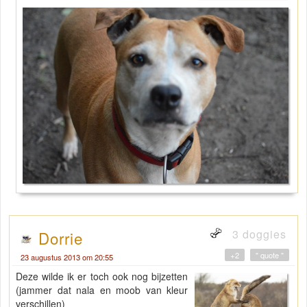
3 doggies
Dorrie
+2
" quote "
23 augustus 2013 om 20:55
Deze wilde ik er toch ook nog bijzetten
(jammer dat nala en moob van kleur
verschillen)