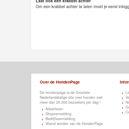
Laat ook een krabbel achter
Om een krabbel achter te laten moet je eerst inlog
Over de HondenPage
Info
De hondenpage is de Grootste
Li
Nederlandstalige site over honden met
Ve
meer dan 25.000 bezoekers per dag !
N
Ge
Adverteren
C
Shopvermelding
Bedrijfsvermelding
Vriend worden van de HondenPage