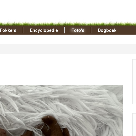
Fokkers
Encyclopedie
Foto's
Dogboek