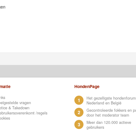
gen
rmatie
HondenPage
nks
Het gezelligste hondenforum
1
elgestelde vragen
Nederland en België
otice & Takedown
Gecontroleerde fokkers en p
2
bruikersoverenkomt /regels
door het moderator team
ookies
Meer dan 120.000 actieve
3
gebruikers