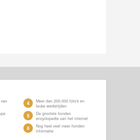
 van
Meer dan 200.000 foto's en
4
leuke wedstrijden
ups
De grootste honden
5
encyclopedie van het internet
Nog heel veel meer honden
6
informatie